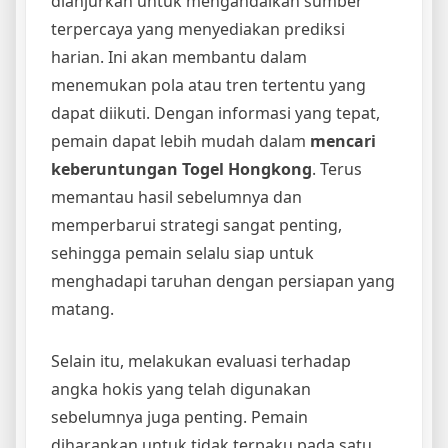
dianjurkan untuk mengandalkan sumber
terpercaya yang menyediakan prediksi
harian. Ini akan membantu dalam
menemukan pola atau tren tertentu yang
dapat diikuti. Dengan informasi yang tepat,
pemain dapat lebih mudah dalam
mencari
keberuntungan Togel Hongkong
. Terus
memantau hasil sebelumnya dan
memperbarui strategi sangat penting,
sehingga pemain selalu siap untuk
menghadapi taruhan dengan persiapan yang
matang.
Selain itu, melakukan evaluasi terhadap
angka hokis yang telah digunakan
sebelumnya juga penting. Pemain
diharapkan untuk tidak terpaku pada satu