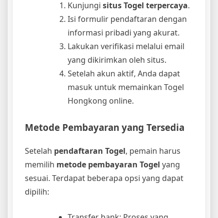
Kunjungi
situs Togel terpercaya
.
Isi formulir pendaftaran dengan
informasi pribadi yang akurat.
Lakukan verifikasi melalui email
yang dikirimkan oleh situs.
Setelah akun aktif, Anda dapat
masuk untuk memainkan Togel
Hongkong online.
Metode Pembayaran yang Tersedia
Setelah
pendaftaran Togel
, pemain harus
memilih
metode pembayaran Togel
yang
sesuai. Terdapat beberapa opsi yang dapat
dipilih:
Transfer bank: Proses yang