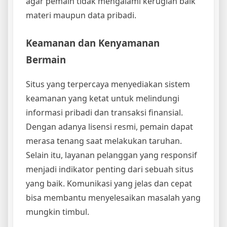
agar pemain tidak mengalami kerugian baik
materi maupun data pribadi.
Keamanan dan Kenyamanan
Bermain
Situs yang terpercaya menyediakan sistem
keamanan yang ketat untuk melindungi
informasi pribadi dan transaksi finansial.
Dengan adanya lisensi resmi, pemain dapat
merasa tenang saat melakukan taruhan.
Selain itu, layanan pelanggan yang responsif
menjadi indikator penting dari sebuah situs
yang baik. Komunikasi yang jelas dan cepat
bisa membantu menyelesaikan masalah yang
mungkin timbul.