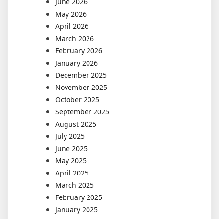
June 2026
May 2026
April 2026
March 2026
February 2026
January 2026
December 2025
November 2025
October 2025
September 2025
August 2025
July 2025
June 2025
May 2025
April 2025
March 2025
February 2025
January 2025