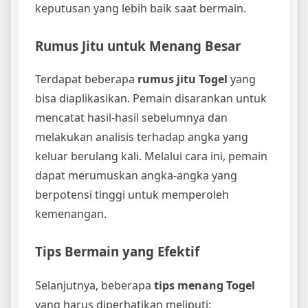
keputusan yang lebih baik saat bermain.
Rumus Jitu untuk Menang Besar
Terdapat beberapa
rumus jitu Togel
yang
bisa diaplikasikan. Pemain disarankan untuk
mencatat hasil-hasil sebelumnya dan
melakukan analisis terhadap angka yang
keluar berulang kali. Melalui cara ini, pemain
dapat merumuskan angka-angka yang
berpotensi tinggi untuk memperoleh
kemenangan.
Tips Bermain yang Efektif
Selanjutnya, beberapa
tips menang Togel
yang harus diperhatikan meliputi: