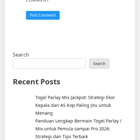
COMMENT.
Search
Search
Recent Posts
Togel Parlay Mix Jackpot: Strategi Ekor
Kepala dan AS Kop Paling Jitu untuk
Menang
Panduan Lengkap Bermain Togel Parlay /
Mix untuk Pemula sampai Pro 2026:
Strategi dan Tips Terbaik