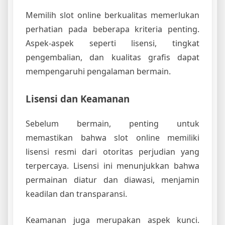
Memilih slot online berkualitas memerlukan
perhatian pada beberapa kriteria penting.
Aspek-aspek seperti lisensi, tingkat
pengembalian, dan kualitas grafis dapat
mempengaruhi pengalaman bermain.
Lisensi dan Keamanan
Sebelum bermain, penting untuk
memastikan bahwa slot online memiliki
lisensi resmi dari otoritas perjudian yang
terpercaya. Lisensi ini menunjukkan bahwa
permainan diatur dan diawasi, menjamin
keadilan dan transparansi.
Keamanan juga merupakan aspek kunci.