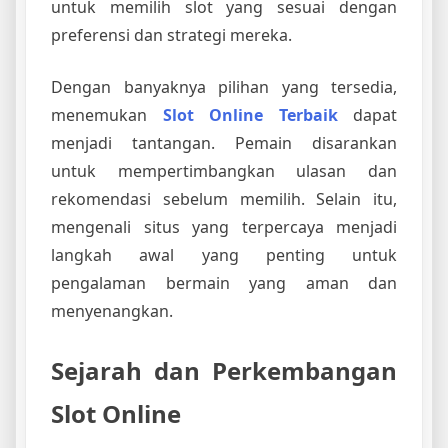
untuk memilih slot yang sesuai dengan
preferensi dan strategi mereka.
Dengan banyaknya pilihan yang tersedia,
menemukan
Slot Online Terbaik
dapat
menjadi tantangan. Pemain disarankan
untuk mempertimbangkan ulasan dan
rekomendasi sebelum memilih. Selain itu,
mengenali situs yang terpercaya menjadi
langkah awal yang penting untuk
pengalaman bermain yang aman dan
menyenangkan.
Sejarah dan Perkembangan
Slot Online