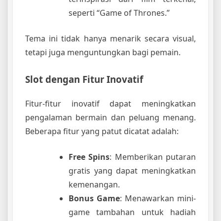
seperti “Game of Thrones.”
Tema ini tidak hanya menarik secara visual,
tetapi juga menguntungkan bagi pemain.
Slot dengan Fitur Inovatif
Fitur-fitur inovatif dapat meningkatkan
pengalaman bermain dan peluang menang.
Beberapa fitur yang patut dicatat adalah:
Free Spins
: Memberikan putaran
gratis yang dapat meningkatkan
kemenangan.
Bonus Game
: Menawarkan mini-
game tambahan untuk hadiah