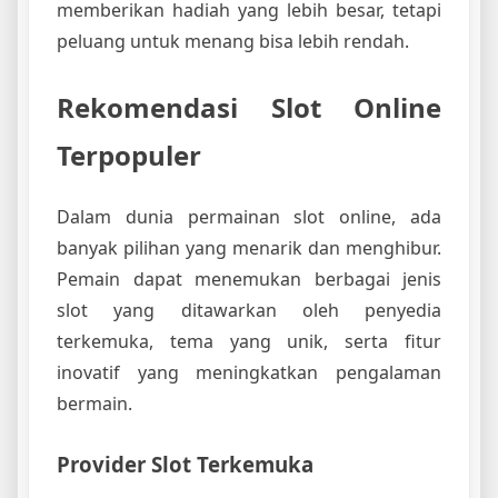
memberikan hadiah yang lebih besar, tetapi
peluang untuk menang bisa lebih rendah.
Rekomendasi Slot Online
Terpopuler
Dalam dunia permainan slot online, ada
banyak pilihan yang menarik dan menghibur.
Pemain dapat menemukan berbagai jenis
slot yang ditawarkan oleh penyedia
terkemuka, tema yang unik, serta fitur
inovatif yang meningkatkan pengalaman
bermain.
Provider Slot Terkemuka