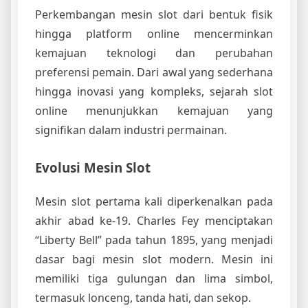
Perkembangan mesin slot dari bentuk fisik
hingga platform online mencerminkan
kemajuan teknologi dan perubahan
preferensi pemain. Dari awal yang sederhana
hingga inovasi yang kompleks, sejarah slot
online menunjukkan kemajuan yang
signifikan dalam industri permainan.
Evolusi Mesin Slot
Mesin slot pertama kali diperkenalkan pada
akhir abad ke-19. Charles Fey menciptakan
“Liberty Bell” pada tahun 1895, yang menjadi
dasar bagi mesin slot modern. Mesin ini
memiliki tiga gulungan dan lima simbol,
termasuk lonceng, tanda hati, dan sekop.