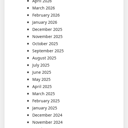
April 2026
March 2026
February 2026
January 2026
December 2025
November 2025
October 2025
September 2025
August 2025
July 2025
June 2025
May 2025
April 2025
March 2025
February 2025
January 2025
December 2024
November 2024