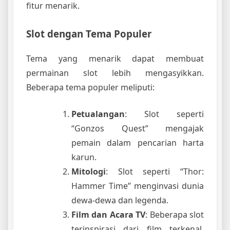
fitur menarik.
Slot dengan Tema Populer
Tema yang menarik dapat membuat
permainan slot lebih mengasyikkan.
Beberapa tema populer meliputi:
Petualangan
: Slot seperti
“Gonzos Quest” mengajak
pemain dalam pencarian harta
karun.
Mitologi
: Slot seperti “Thor:
Hammer Time” menginvasi dunia
dewa-dewa dan legenda.
Film dan Acara TV
: Beberapa slot
terinspirasi dari film terkenal,