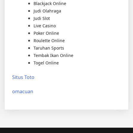
Blackjack Online
Judi Olahraga
Judi Slot
Live Casino
Poker Online
Roulette Online
Taruhan Sports
Tembak Ikan Online
Togel Online
Situs Toto
omacuan