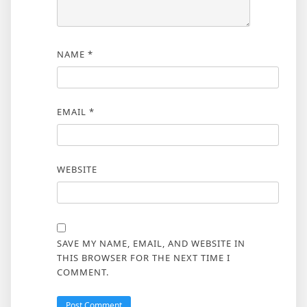
NAME
*
EMAIL
*
WEBSITE
SAVE MY NAME, EMAIL, AND WEBSITE IN
THIS BROWSER FOR THE NEXT TIME I
COMMENT.