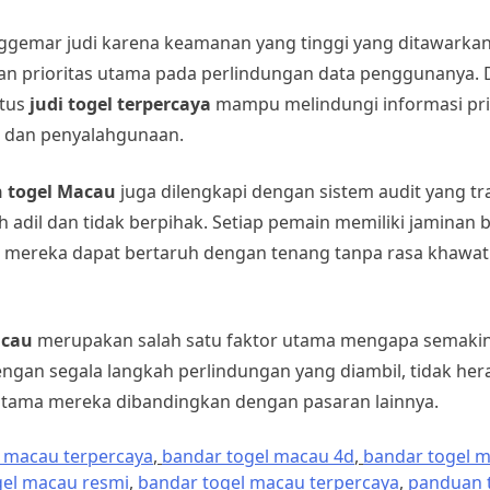
nggemar judi karena keamanan yang tinggi yang ditawarka
kan prioritas utama pada perlindungan data penggunanya.
itus
judi togel terpercaya
mampu melindungi informasi pri
n dan penyalahgunaan.
 togel Macau
juga dilengkapi dengan sistem audit yang tr
h adil dan tidak berpihak. Setiap pemain memiliki jamina
ga mereka dapat bertaruh dengan tenang tanpa rasa khawat
acau
merupakan salah satu faktor utama mengapa semaki
engan segala langkah perlindungan yang diambil, tidak her
n utama mereka dibandingkan dengan pasaran lainnya.
l macau terpercaya
,
bandar togel macau 4d
,
bandar togel m
gel macau resmi
,
bandar togel macau terpercaya
,
panduan 