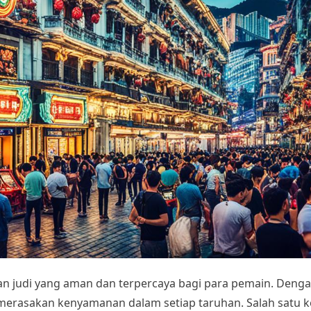
judi yang aman dan terpercaya bagi para pemain. Denga
 merasakan kenyamanan dalam setiap taruhan. Salah satu 