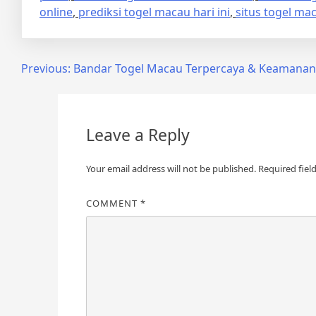
online
,
prediksi togel macau hari ini
,
situs togel ma
Post
Previous:
Bandar Togel Macau Terpercaya & Keamanan
navigation
Leave a Reply
Your email address will not be published.
Required fiel
COMMENT
*