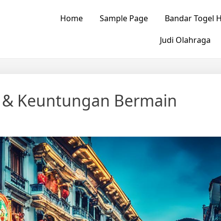
Home
Sample Page
Bandar Togel 
Judi Olahraga
k & Keuntungan Bermain