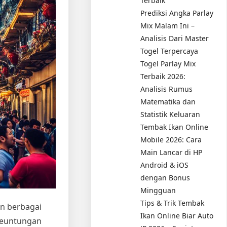
Terbaik
Prediksi Angka Parlay
Mix Malam Ini –
Analisis Dari Master
Togel Terpercaya
Togel Parlay Mix
Terbaik 2026:
Analisis Rumus
Matematika dan
Statistik Keluaran
Tembak Ikan Online
Mobile 2026: Cara
Main Lancar di HP
Android & iOS
dengan Bonus
Mingguan
Tips & Trik Tembak
n berbagai
Ikan Online Biar Auto
keuntungan