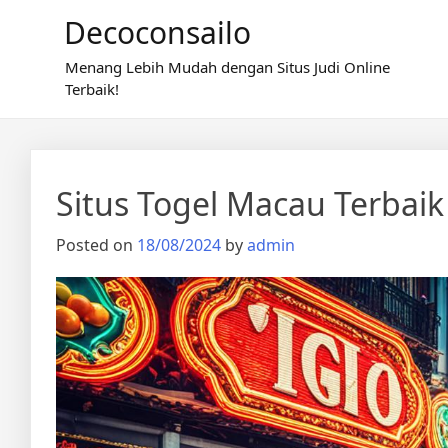
Skip
Decoconsailo
to
content
Menang Lebih Mudah dengan Situs Judi Online
Terbaik!
Situs Togel Macau Terbai
Posted on
18/08/2024
by
admin