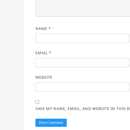
NAME
*
EMAIL
*
WEBSITE
SAVE MY NAME, EMAIL, AND WEBSITE IN THIS 