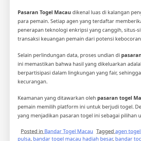
Pasaran Togel Macau
dikenal luas di kalangan pe
para pemain. Setiap agen yang terdaftar memberi
penerapan teknologi enkripsi yang canggih, situs-s
transaksi keuangan pemain dari potensi kebocora
Selain perlindungan data, proses undian di
pasaran
ini memastikan bahwa hasil yang dikeluarkan adala
berpartisipasi dalam lingkungan yang fair, sehing
kecurangan.
Keamanan yang ditawarkan oleh
pasaran togel M
pemain memilih platform ini untuk berjudi togel. D
yang menjadikan pasaran togel ini sebagai piliha
Posted in
Bandar Togel Macau
Tagged
agen toge
pulsa
,
bandar togel macau hadiah besar
,
bandar to