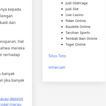
Judi Olahraga
Judi Slot
nnya kepada
Live Casino
 Dengan
Poker Online
badi dan
Roulette Online
Taruhan Sports
Tembak Ikan Online
ansparan. Hal
Togel Online
n bahwa mereka
ir terhadap
Situs Toto
omacuan
n banyak
an jika banyak
acau deposit
togel macau