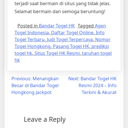
terjadi saat bermain di situs yang tidak jelas.
Selamat bermain dan semoga beruntung!
Posted in
Bandar Togel HK
Tagged
Agen
Togel Indonesia
,
Daftar Togel Online
,
Info
Togel Terbaru
,
Judi Togel Terpercaya
,
Nomor
Togel Hongkong
,
Pasang Togel HK
,
prediksi
togel hk
,
Situs Togel HK Resmi
,
taruhan togel
hk
Post
Previous:
Menangkan
Next:
Bandar Togel HK
Besar di Bandar Togel
Resmi 2024 – Info
navigation
Hongkong Jackpot
Terkini & Akurat
Leave a Reply