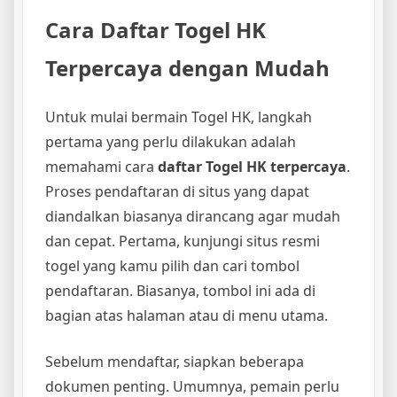
Cara Daftar Togel HK
Terpercaya dengan Mudah
Untuk mulai bermain Togel HK, langkah
pertama yang perlu dilakukan adalah
memahami cara
daftar Togel HK terpercaya
.
Proses pendaftaran di situs yang dapat
diandalkan biasanya dirancang agar mudah
dan cepat. Pertama, kunjungi situs resmi
togel yang kamu pilih dan cari tombol
pendaftaran. Biasanya, tombol ini ada di
bagian atas halaman atau di menu utama.
Sebelum mendaftar, siapkan beberapa
dokumen penting. Umumnya, pemain perlu