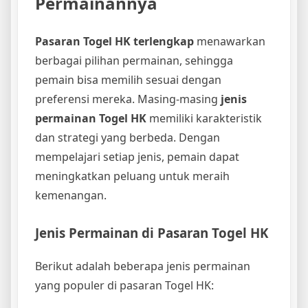
Permainannya
Pasaran Togel HK terlengkap
menawarkan
berbagai pilihan permainan, sehingga
pemain bisa memilih sesuai dengan
preferensi mereka. Masing-masing
jenis
permainan Togel HK
memiliki karakteristik
dan strategi yang berbeda. Dengan
mempelajari setiap jenis, pemain dapat
meningkatkan peluang untuk meraih
kemenangan.
Jenis Permainan di Pasaran Togel HK
Berikut adalah beberapa jenis permainan
yang populer di pasaran Togel HK: