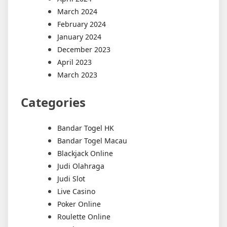
March 2024
February 2024
January 2024
December 2023
April 2023
March 2023
Categories
Bandar Togel HK
Bandar Togel Macau
Blackjack Online
Judi Olahraga
Judi Slot
Live Casino
Poker Online
Roulette Online