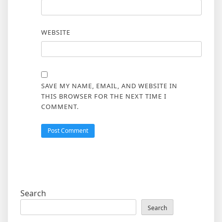
WEBSITE
SAVE MY NAME, EMAIL, AND WEBSITE IN
THIS BROWSER FOR THE NEXT TIME I
COMMENT.
Search
Search