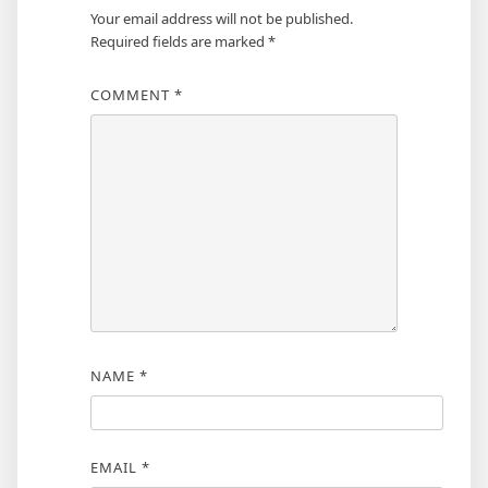
Your email address will not be published.
Required fields are marked
*
COMMENT
*
NAME
*
EMAIL
*