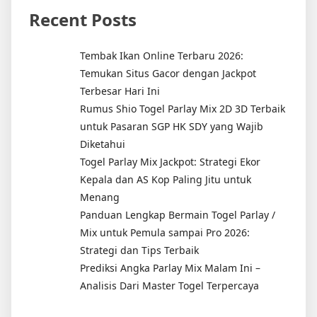
Recent Posts
Tembak Ikan Online Terbaru 2026:
Temukan Situs Gacor dengan Jackpot
Terbesar Hari Ini
Rumus Shio Togel Parlay Mix 2D 3D Terbaik
untuk Pasaran SGP HK SDY yang Wajib
Diketahui
Togel Parlay Mix Jackpot: Strategi Ekor
Kepala dan AS Kop Paling Jitu untuk
Menang
Panduan Lengkap Bermain Togel Parlay /
Mix untuk Pemula sampai Pro 2026:
Strategi dan Tips Terbaik
Prediksi Angka Parlay Mix Malam Ini –
Analisis Dari Master Togel Terpercaya