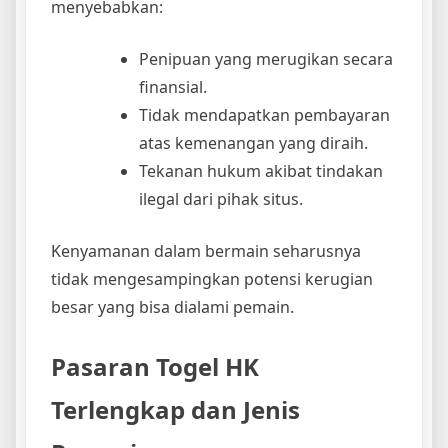
menyebabkan:
Penipuan yang merugikan secara
finansial.
Tidak mendapatkan pembayaran
atas kemenangan yang diraih.
Tekanan hukum akibat tindakan
ilegal dari pihak situs.
Kenyamanan dalam bermain seharusnya
tidak mengesampingkan potensi kerugian
besar yang bisa dialami pemain.
Pasaran Togel HK
Terlengkap dan Jenis