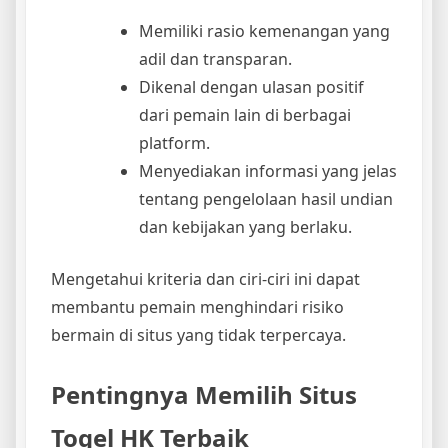
Memiliki rasio kemenangan yang
adil dan transparan.
Dikenal dengan ulasan positif
dari pemain lain di berbagai
platform.
Menyediakan informasi yang jelas
tentang pengelolaan hasil undian
dan kebijakan yang berlaku.
Mengetahui kriteria dan ciri-ciri ini dapat
membantu pemain menghindari risiko
bermain di situs yang tidak terpercaya.
Pentingnya Memilih Situs
Togel HK Terbaik