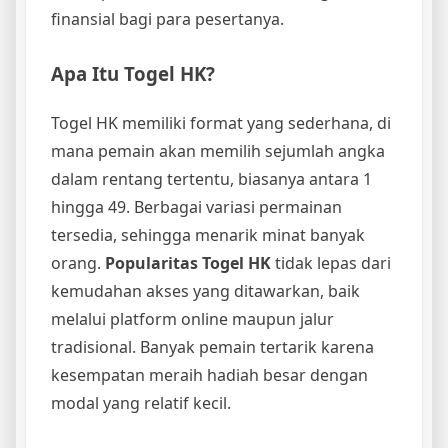
finansial bagi para pesertanya.
Apa Itu Togel HK?
Togel HK memiliki format yang sederhana, di
mana pemain akan memilih sejumlah angka
dalam rentang tertentu, biasanya antara 1
hingga 49. Berbagai variasi permainan
tersedia, sehingga menarik minat banyak
orang.
Popularitas Togel HK
tidak lepas dari
kemudahan akses yang ditawarkan, baik
melalui platform online maupun jalur
tradisional. Banyak pemain tertarik karena
kesempatan meraih hadiah besar dengan
modal yang relatif kecil.