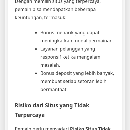
Dengan memilih situs yang terpercaya,
pemain bisa mendapatkan beberapa
keuntungan, termasuk:
Bonus menarik yang dapat
meningkatkan modal permainan.
Layanan pelanggan yang
responsif ketika mengalami
masalah.
Bonus deposit yang lebih banyak,
membuat setiap setoran lebih
bermanfaat.
Risiko dari Situs yang Tidak
Terpercaya
Pemain perlu menyadari
Risiko Situs Tidak