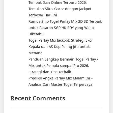
Tembak Ikan Online Terbaru 2026:
Temukan Situs Gacor dengan Jackpot
Terbesar Hari Ini
Rumus Shio Togel Parlay Mix 2D 3D Terbaik
untuk Pasaran SGP HK SDY yang Wajib
Diketahui
Togel Parlay Mix Jackpot: Strategi Ekor
Kepala dan AS Kop Paling Jitu untuk
Menang
Panduan Lengkap Bermain Togel Parlay /
Mix untuk Pemula sampai Pro 2026:
Strategi dan Tips Terbaik
Prediksi Angka Parlay Mix Malam Ini –
Analisis Dari Master Togel Terpercaya
Recent Comments