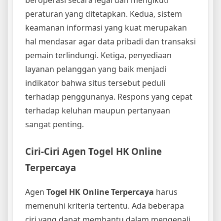
beroperasi secara legal dan mengikuti
peraturan yang ditetapkan. Kedua, sistem
keamanan informasi yang kuat merupakan
hal mendasar agar data pribadi dan transaksi
pemain terlindungi. Ketiga, penyediaan
layanan pelanggan yang baik menjadi
indikator bahwa situs tersebut peduli
terhadap penggunanya. Respons yang cepat
terhadap keluhan maupun pertanyaan
sangat penting.
Ciri-Ciri Agen Togel HK Online
Terpercaya
Agen
Togel HK Online Terpercaya
harus
memenuhi kriteria tertentu. Ada beberapa
ciri yang dapat membantu dalam mengenali