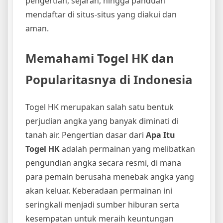
pengertian, sejarah, hingga panduan
mendaftar di situs-situs yang diakui dan
aman.
Memahami Togel HK dan
Popularitasnya di Indonesia
Togel HK merupakan salah satu bentuk
perjudian angka yang banyak diminati di
tanah air. Pengertian dasar dari
Apa Itu
Togel HK
adalah permainan yang melibatkan
pengundian angka secara resmi, di mana
para pemain berusaha menebak angka yang
akan keluar. Keberadaan permainan ini
seringkali menjadi sumber hiburan serta
kesempatan untuk meraih keuntungan