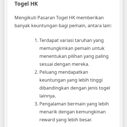
Togel HK
Mengikuti Pasaran Togel HK memberikan
banyak keuntungan bagi pemain, antara lain:
Terdapat variasi taruhan yang
memungkinkan pemain untuk
menentukan pilihan yang paling
sesuai dengan mereka.
Peluang mendapatkan
keuntungan yang lebih tinggi
dibandingkan dengan jenis togel
lainnya.
Pengalaman bermain yang lebih
menarik dengan kemungkinan
reward yang lebih besar.