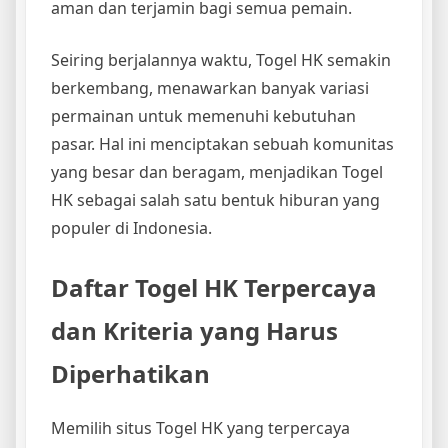
aman dan terjamin bagi semua pemain.
Seiring berjalannya waktu, Togel HK semakin
berkembang, menawarkan banyak variasi
permainan untuk memenuhi kebutuhan
pasar. Hal ini menciptakan sebuah komunitas
yang besar dan beragam, menjadikan Togel
HK sebagai salah satu bentuk hiburan yang
populer di Indonesia.
Daftar Togel HK Terpercaya
dan Kriteria yang Harus
Diperhatikan
Memilih situs Togel HK yang terpercaya