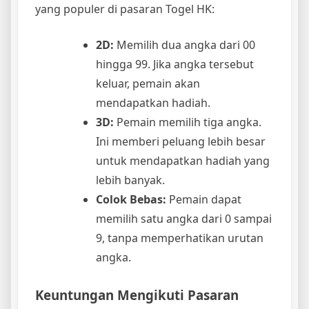
yang populer di pasaran Togel HK:
2D:
Memilih dua angka dari 00
hingga 99. Jika angka tersebut
keluar, pemain akan
mendapatkan hadiah.
3D:
Pemain memilih tiga angka.
Ini memberi peluang lebih besar
untuk mendapatkan hadiah yang
lebih banyak.
Colok Bebas:
Pemain dapat
memilih satu angka dari 0 sampai
9, tanpa memperhatikan urutan
angka.
Keuntungan Mengikuti Pasaran