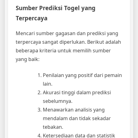
Sumber Prediksi Togel yang
Terpercaya
Mencari sumber gagasan dan prediksi yang
terpercaya sangat diperlukan. Berikut adalah
beberapa kriteria untuk memilih sumber
yang baik:
Penilaian yang positif dari pemain
lain.
Akurasi tinggi dalam prediksi
sebelumnya.
Menawarkan analisis yang
mendalam dan tidak sekadar
tebakan.
Ketersediaan data dan statistik