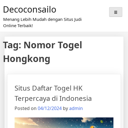
Skip
Decoconsailo
to
content
Menang Lebih Mudah dengan Situs Judi
Online Terbaik!
Tag:
Nomor Togel
Hongkong
Situs Daftar Togel HK
Terpercaya di Indonesia
Posted on
04/12/2024
by
admin