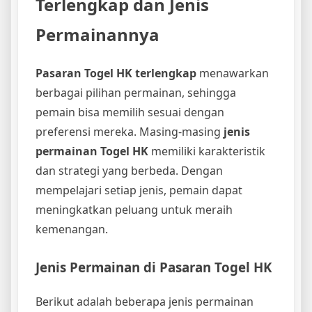
Terlengkap dan Jenis
Permainannya
Pasaran Togel HK terlengkap
menawarkan
berbagai pilihan permainan, sehingga
pemain bisa memilih sesuai dengan
preferensi mereka. Masing-masing
jenis
permainan Togel HK
memiliki karakteristik
dan strategi yang berbeda. Dengan
mempelajari setiap jenis, pemain dapat
meningkatkan peluang untuk meraih
kemenangan.
Jenis Permainan di Pasaran Togel HK
Berikut adalah beberapa jenis permainan