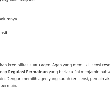
belumnya.
nsif.
n kredibilitas suatu agen. Agen yang memiliki lisensi resm
adap
Regulasi Permainan
yang berlaku. Ini menjamin bah
in. Dengan memilih agen yang sudah terlisensi, pemain ak
 bermain.