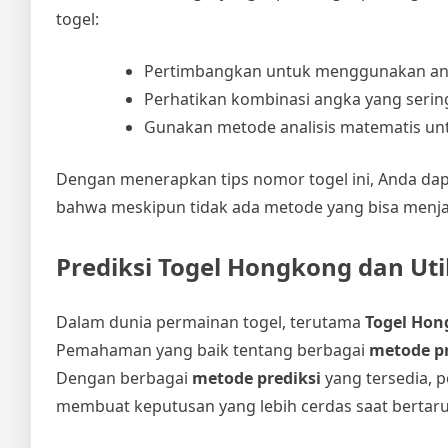
togel:
Pertimbangkan untuk menggunakan angka
Perhatikan kombinasi angka yang serin
Gunakan metode analisis matematis un
Dengan menerapkan tips nomor togel ini, Anda dap
bahwa meskipun tidak ada metode yang bisa menja
Prediksi Togel Hongkong dan Uti
Dalam dunia permainan togel, terutama
Togel Ho
Pemahaman yang baik tentang berbagai
metode pr
Dengan berbagai
metode prediksi
yang tersedia, 
membuat keputusan yang lebih cerdas saat bertaru