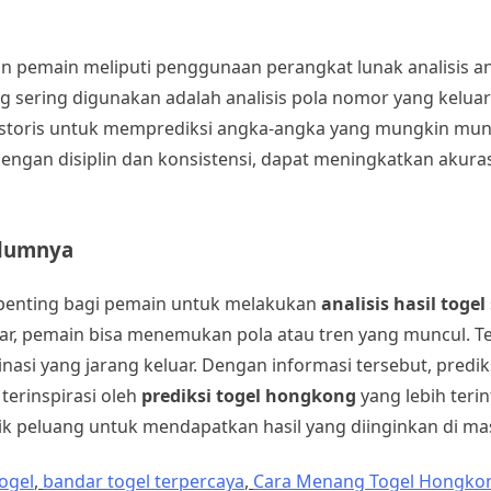
n pemain meliputi penggunaan perangkat lunak analisis an
ang sering digunakan adalah analisis pola nomor yang kelua
historis untuk memprediksi angka-angka yang mungkin mun
dengan disiplin dan konsistensi, dapat meningkatkan akurasi
elumnya
, penting bagi pemain untuk melakukan
analisis hasil togel
ar, pemain bisa menemukan pola atau tren yang muncul. 
asi yang jarang keluar. Dengan informasi tersebut, predik
 terinspirasi oleh
prediksi togel hongkong
yang lebih teri
ik peluang untuk mendapatkan hasil yang diinginkan di ma
Togel
,
bandar togel terpercaya
,
Cara Menang Togel Hongko