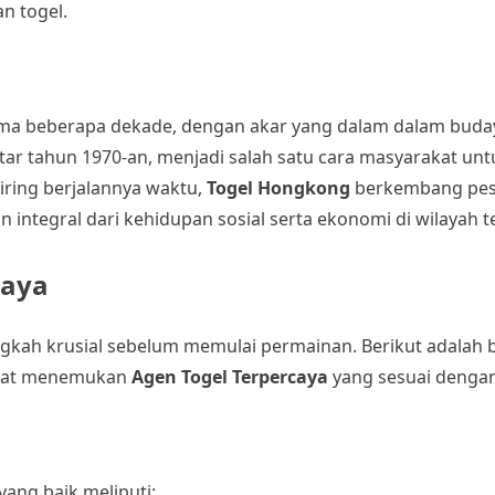
n togel.
ma beberapa dekade, dengan akar yang dalam dalam buda
itar tahun 1970-an, menjadi salah satu cara masyarakat unt
iring berjalannya waktu,
Togel Hongkong
berkembang pes
integral dari kehidupan sosial serta ekonomi di wilayah t
caya
gkah krusial sebelum memulai permainan. Berikut adalah
dapat menemukan
Agen Togel Terpercaya
yang sesuai denga
ang baik meliputi: