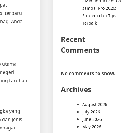
/ Mix untuk Pemula
pat
sampai Pro 2026:
si terbaru
Strategi dan Tips
 bagi Anda
Terbaik
Recent
Comments
us utama
negeri.
No comments to show.
ang taruhan.
Archives
August 2026
gka yang
July 2026
 dan jenis
June 2026
May 2026
sebagai