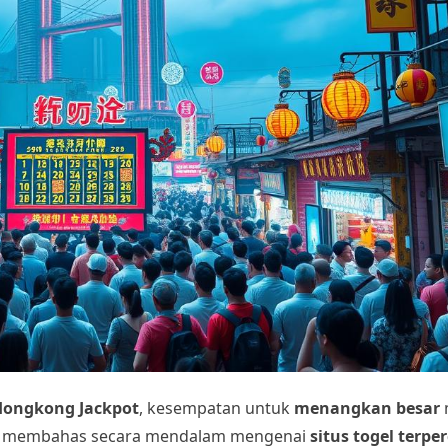
Hongkong Jackpot
, kesempatan untuk
menangkan besar
 akan membahas secara mendalam mengenai
situs togel terpe