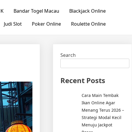
HK
Bandar Togel Macau
Blackjack Online
Judi Slot
Poker Online
Roulette Online
Search
Recent Posts
Cara Main Tembak
Ikan Online Agar
Menang Terus 2026 –
Strategi Modal Kecil
Menuju Jackpot