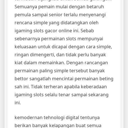
Semuanya pemain mulai dengan betaruh
pemula sampai senior terlalu menyenangi
rencana simple yang didatangkan oleh
igaming slots gacor online ini. Sebab
sebenarnya permainan slots mempunyai
keluasaan untuk dicapai dengan cara simple,
ringan dimengerti, dan tidak perlu banyak
kiat dalam memainkan. Dengan rancangan
permainan paling simple tersebut banyak
bettor sangatlah mencintai permainan beting
sah ini. Tidak terheran apabila keberadaan
igaming slots selalu tenar sampai sekarang
ini.
kemodernan tehnologi digital tentunya
berikan banyak kelapangan buat semua