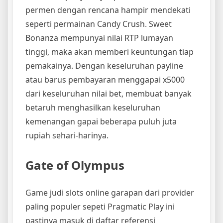
permen dengan rencana hampir mendekati
seperti permainan Candy Crush. Sweet
Bonanza mempunyai nilai RTP lumayan
tinggi, maka akan memberi keuntungan tiap
pemakainya. Dengan keseluruhan payline
atau barus pembayaran menggapai x5000
dari keseluruhan nilai bet, membuat banyak
betaruh menghasilkan keseluruhan
kemenangan gapai beberapa puluh juta
rupiah sehari-harinya.
Gate of Olympus
Game judi slots online garapan dari provider
paling populer sepeti Pragmatic Play ini
pastinya masuk di daftar referensi