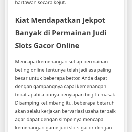
hartawan secara kejut.
Kiat Mendapatkan Jekpot
Banyak di Permainan Judi
Slots Gacor Online
Mencapai kemenangan setiap permainan
beting online tentunya telah jadi asa paling
besar untuk beberapa bettor. Anda dapat
dengan gampangnya capai kemenangan
tepat apabila punya penyiapan begitu masak.
Disamping ketimbang itu, beberapa betaruh
akan selalu kerjakan bervariasi usaha terbaik
agar dapat dengan simpelnya mencapai
kemenangan game judi slots gacor dengan