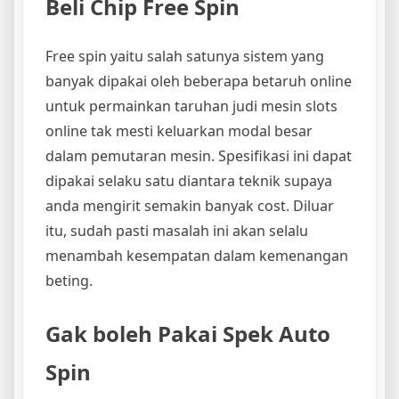
Beli Chip Free Spin
Free spin yaitu salah satunya sistem yang
banyak dipakai oleh beberapa betaruh online
untuk permainkan taruhan judi mesin slots
online tak mesti keluarkan modal besar
dalam pemutaran mesin. Spesifikasi ini dapat
dipakai selaku satu diantara teknik supaya
anda mengirit semakin banyak cost. Diluar
itu, sudah pasti masalah ini akan selalu
menambah kesempatan dalam kemenangan
beting.
Gak boleh Pakai Spek Auto
Spin