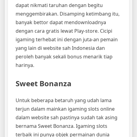
dapat nikmati taruhan dengan begitu
menggembirakan. Disamping ketimbang itu,
banyak bettor dapat mendownloadnya
dengan cara gratis lewat Play-store. Cicipi
igaming terhebat ini dengan juta-an pemain
yang lain di website sah Indonesia dan
peroleh banyak sekali bonus menarik tiap
harinya.
Sweet Bonanza
Untuk beberapa betaruh yang udah lama
terjun dalam mainkan igaming slots online
dalam website sah pastinya sudah tak asing
bernama Sweet Bonanza. Igaming slots
terbaik ini punya objek permainan dunia