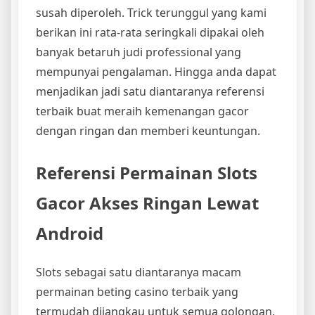
susah diperoleh. Trick terunggul yang kami
berikan ini rata-rata seringkali dipakai oleh
banyak betaruh judi professional yang
mempunyai pengalaman. Hingga anda dapat
menjadikan jadi satu diantaranya referensi
terbaik buat meraih kemenangan gacor
dengan ringan dan memberi keuntungan.
Referensi Permainan Slots
Gacor Akses Ringan Lewat
Android
Slots sebagai satu diantaranya macam
permainan beting casino terbaik yang
termudah dijangkau untuk semua golongan.