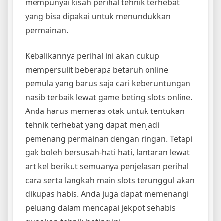
mempunyai kisah perihal tehnik terhebat
yang bisa dipakai untuk menundukkan
permainan.
Kebalikannya perihal ini akan cukup
mempersulit beberapa betaruh online
pemula yang barus saja cari keberuntungan
nasib terbaik lewat game beting slots online.
Anda harus memeras otak untuk tentukan
tehnik terhebat yang dapat menjadi
pemenang permainan dengan ringan. Tetapi
gak boleh bersusah-hati hati, lantaran lewat
artikel berikut semuanya penjelasan perihal
cara serta langkah main slots terunggul akan
dikupas habis. Anda juga dapat memenangi
peluang dalam mencapai jekpot sehabis