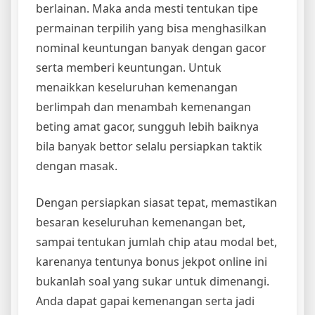
berlainan. Maka anda mesti tentukan tipe
permainan terpilih yang bisa menghasilkan
nominal keuntungan banyak dengan gacor
serta memberi keuntungan. Untuk
menaikkan keseluruhan kemenangan
berlimpah dan menambah kemenangan
beting amat gacor, sungguh lebih baiknya
bila banyak bettor selalu persiapkan taktik
dengan masak.
Dengan persiapkan siasat tepat, memastikan
besaran keseluruhan kemenangan bet,
sampai tentukan jumlah chip atau modal bet,
karenanya tentunya bonus jekpot online ini
bukanlah soal yang sukar untuk dimenangi.
Anda dapat gapai kemenangan serta jadi