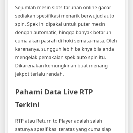
Sejumlah mesin slots taruhan online gacor
sediakan spesifikasi menarik berwujud auto
spin. Spek ini dipakai untuk putar mesin
dengan automatic, hingga banyak betaruh
cuma akan pasrah di hoki semata-mata. Oleh
karenanya, sungguh lebih baiknya bila anda
mengelak pemakaian spek auto spin itu.
Dikarenakan kemungkinan buat menang
jekpot terlalu rendah.
Pahami Data Live RTP
Terkini
RTP atau Return to Player adalah salah
satunya spesifikasi teratas yang cuma siap