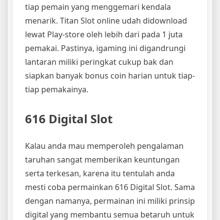
tiap pemain yang menggemari kendala
menarik. Titan Slot online udah didownload
lewat Play-store oleh lebih dari pada 1 juta
pemakai. Pastinya, igaming ini digandrungi
lantaran miliki peringkat cukup bak dan
siapkan banyak bonus coin harian untuk tiap-
tiap pemakainya.
616 Digital Slot
Kalau anda mau memperoleh pengalaman
taruhan sangat memberikan keuntungan
serta terkesan, karena itu tentulah anda
mesti coba permainkan 616 Digital Slot. Sama
dengan namanya, permainan ini miliki prinsip
digital yang membantu semua betaruh untuk