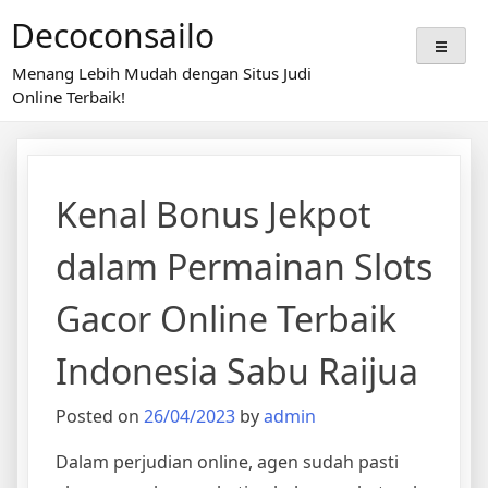
Skip
Decoconsailo
to
content
Menang Lebih Mudah dengan Situs Judi
Online Terbaik!
Kenal Bonus Jekpot
dalam Permainan Slots
Gacor Online Terbaik
Indonesia Sabu Raijua
Posted on
26/04/2023
by
admin
Dalam perjudian online, agen sudah pasti