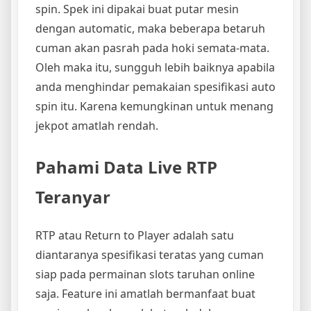
spin. Spek ini dipakai buat putar mesin
dengan automatic, maka beberapa betaruh
cuman akan pasrah pada hoki semata-mata.
Oleh maka itu, sungguh lebih baiknya apabila
anda menghindar pemakaian spesifikasi auto
spin itu. Karena kemungkinan untuk menang
jekpot amatlah rendah.
Pahami Data Live RTP
Teranyar
RTP atau Return to Player adalah satu
diantaranya spesifikasi teratas yang cuman
siap pada permainan slots taruhan online
saja. Feature ini amatlah bermanfaat buat