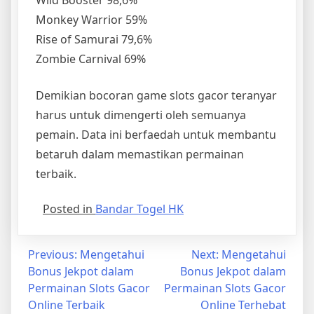
Monkey Warrior 59%
Rise of Samurai 79,6%
Zombie Carnival 69%
Demikian bocoran game slots gacor teranyar
harus untuk dimengerti oleh semuanya
pemain. Data ini berfaedah untuk membantu
betaruh dalam memastikan permainan
terbaik.
Posted in
Bandar Togel HK
Post
Previous:
Mengetahui
Next:
Mengetahui
Bonus Jekpot dalam
Bonus Jekpot dalam
navigation
Permainan Slots Gacor
Permainan Slots Gacor
Online Terbaik
Online Terhebat