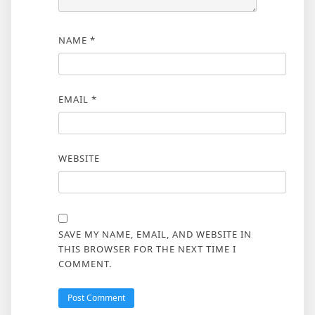
NAME
*
EMAIL
*
WEBSITE
SAVE MY NAME, EMAIL, AND WEBSITE IN
THIS BROWSER FOR THE NEXT TIME I
COMMENT.