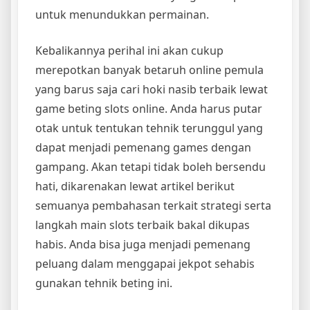
untuk menundukkan permainan.
Kebalikannya perihal ini akan cukup
merepotkan banyak betaruh online pemula
yang barus saja cari hoki nasib terbaik lewat
game beting slots online. Anda harus putar
otak untuk tentukan tehnik terunggul yang
dapat menjadi pemenang games dengan
gampang. Akan tetapi tidak boleh bersendu
hati, dikarenakan lewat artikel berikut
semuanya pembahasan terkait strategi serta
langkah main slots terbaik bakal dikupas
habis. Anda bisa juga menjadi pemenang
peluang dalam menggapai jekpot sehabis
gunakan tehnik beting ini.