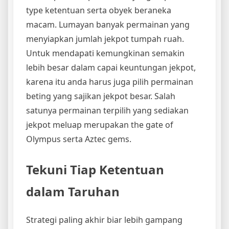
type ketentuan serta obyek beraneka
macam. Lumayan banyak permainan yang
menyiapkan jumlah jekpot tumpah ruah.
Untuk mendapati kemungkinan semakin
lebih besar dalam capai keuntungan jekpot,
karena itu anda harus juga pilih permainan
beting yang sajikan jekpot besar. Salah
satunya permainan terpilih yang sediakan
jekpot meluap merupakan the gate of
Olympus serta Aztec gems.
Tekuni Tiap Ketentuan
dalam Taruhan
Strategi paling akhir biar lebih gampang