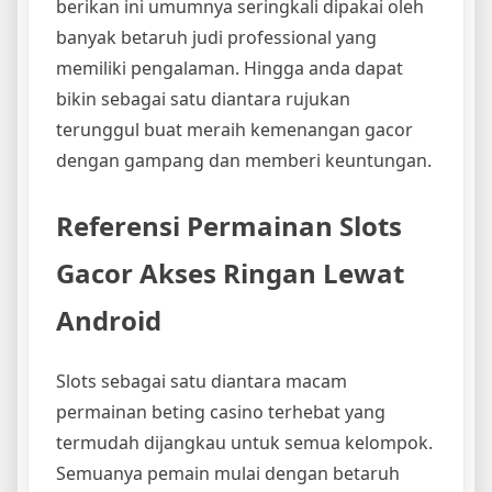
berikan ini umumnya seringkali dipakai oleh
banyak betaruh judi professional yang
memiliki pengalaman. Hingga anda dapat
bikin sebagai satu diantara rujukan
terunggul buat meraih kemenangan gacor
dengan gampang dan memberi keuntungan.
Referensi Permainan Slots
Gacor Akses Ringan Lewat
Android
Slots sebagai satu diantara macam
permainan beting casino terhebat yang
termudah dijangkau untuk semua kelompok.
Semuanya pemain mulai dengan betaruh