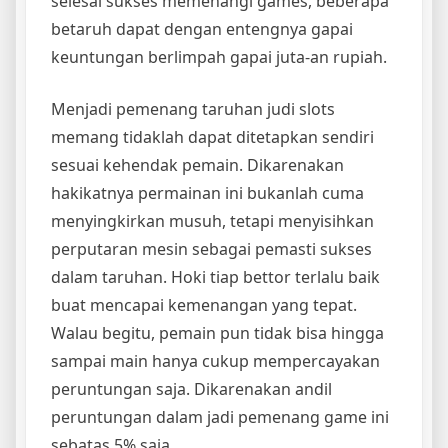
selesai sukses memenangi games, beberapa
betaruh dapat dengan entengnya gapai
keuntungan berlimpah gapai juta-an rupiah.
Menjadi pemenang taruhan judi slots
memang tidaklah dapat ditetapkan sendiri
sesuai kehendak pemain. Dikarenakan
hakikatnya permainan ini bukanlah cuma
menyingkirkan musuh, tetapi menyisihkan
perputaran mesin sebagai pemasti sukses
dalam taruhan. Hoki tiap bettor terlalu baik
buat mencapai kemenangan yang tepat.
Walau begitu, pemain pun tidak bisa hingga
sampai main hanya cukup mempercayakan
peruntungan saja. Dikarenakan andil
peruntungan dalam jadi pemenang game ini
sebatas 5% saja.