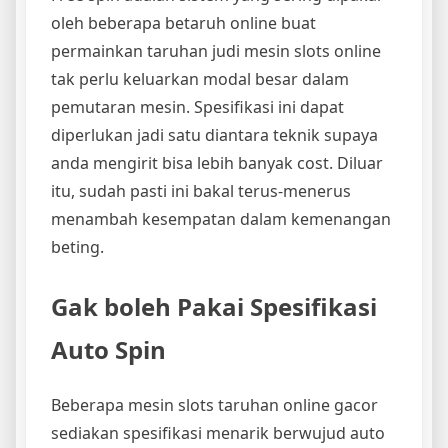
oleh beberapa betaruh online buat
permainkan taruhan judi mesin slots online
tak perlu keluarkan modal besar dalam
pemutaran mesin. Spesifikasi ini dapat
diperlukan jadi satu diantara teknik supaya
anda mengirit bisa lebih banyak cost. Diluar
itu, sudah pasti ini bakal terus-menerus
menambah kesempatan dalam kemenangan
beting.
Gak boleh Pakai Spesifikasi
Auto Spin
Beberapa mesin slots taruhan online gacor
sediakan spesifikasi menarik berwujud auto