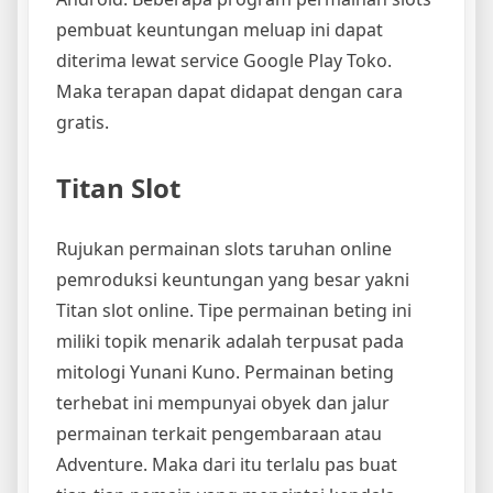
pembuat keuntungan meluap ini dapat
diterima lewat service Google Play Toko.
Maka terapan dapat didapat dengan cara
gratis.
Titan Slot
Rujukan permainan slots taruhan online
pemroduksi keuntungan yang besar yakni
Titan slot online. Tipe permainan beting ini
miliki topik menarik adalah terpusat pada
mitologi Yunani Kuno. Permainan beting
terhebat ini mempunyai obyek dan jalur
permainan terkait pengembaraan atau
Adventure. Maka dari itu terlalu pas buat