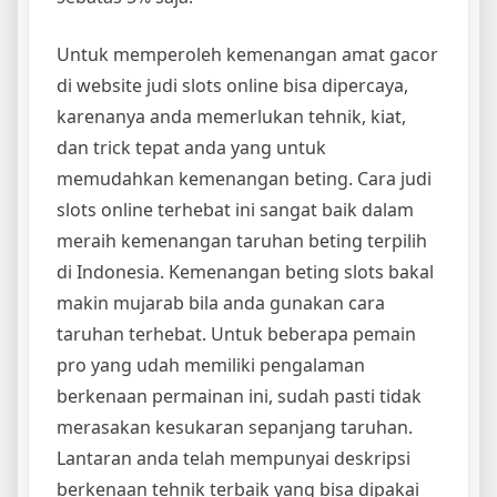
Untuk memperoleh kemenangan amat gacor
di website judi slots online bisa dipercaya,
karenanya anda memerlukan tehnik, kiat,
dan trick tepat anda yang untuk
memudahkan kemenangan beting. Cara judi
slots online terhebat ini sangat baik dalam
meraih kemenangan taruhan beting terpilih
di Indonesia. Kemenangan beting slots bakal
makin mujarab bila anda gunakan cara
taruhan terhebat. Untuk beberapa pemain
pro yang udah memiliki pengalaman
berkenaan permainan ini, sudah pasti tidak
merasakan kesukaran sepanjang taruhan.
Lantaran anda telah mempunyai deskripsi
berkenaan tehnik terbaik yang bisa dipakai