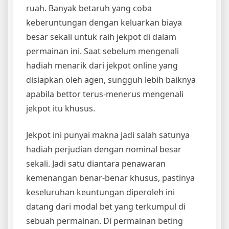
ruah. Banyak betaruh yang coba
keberuntungan dengan keluarkan biaya
besar sekali untuk raih jekpot di dalam
permainan ini. Saat sebelum mengenali
hadiah menarik dari jekpot online yang
disiapkan oleh agen, sungguh lebih baiknya
apabila bettor terus-menerus mengenali
jekpot itu khusus.
Jekpot ini punyai makna jadi salah satunya
hadiah perjudian dengan nominal besar
sekali. Jadi satu diantara penawaran
kemenangan benar-benar khusus, pastinya
keseluruhan keuntungan diperoleh ini
datang dari modal bet yang terkumpul di
sebuah permainan. Di permainan beting