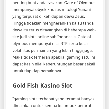
penting buat anda rasakan. Gate of Olympus
mempunyai obyek khusus mitologi Yunani
yang terpusat di kehidupan dewa Zeus.
Hingga tidaklah mengherankan kalau tanda
dewa itu terus ditayangkan di beberapa web-
site judi slots online sah Indonesia. Gate of
olympus mempunyai nilai RTP serta kelas
volatilitas permainan yang lebih tinggi juga.
Maka tidak terheran apabila igaming satu ini
dapat kasih nilai keberuntungan besar sekali
untuk tiap-tiap pemainnya.
Gold Fish Kasino Slot
Igaming slots terhebat yang teramat banyak
dimainkan untuk semua kelompok betaruh