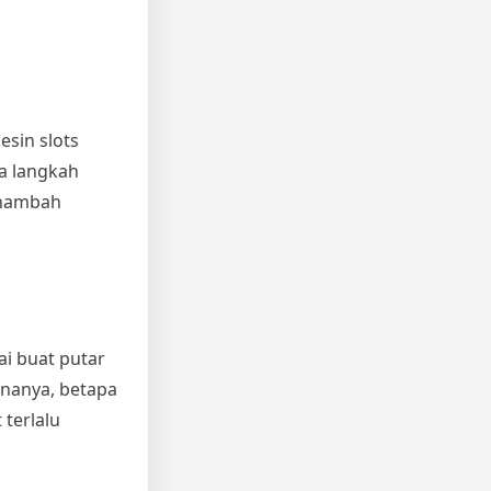
esin slots
ra langkah
enambah
ai buat putar
enanya, betapa
 terlalu