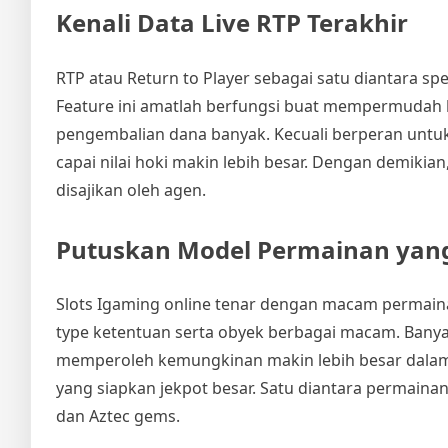
Kenali Data Live RTP Terakhir
RTP atau Return to Player sebagai satu diantara sp
Feature ini amatlah berfungsi buat mempermudah
pengembalian dana banyak. Kecuali berperan unt
capai nilai hoki makin lebih besar. Dengan demikian
disajikan oleh agen.
Putuskan Model Permainan yang
Slots Igaming online tenar dengan macam permain
type ketentuan serta obyek berbagai macam. Bany
memperoleh kemungkinan makin lebih besar dalam g
yang siapkan jekpot besar. Satu diantara permaina
dan Aztec gems.