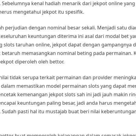
. Sebelumnya kenal hadiah menarik dari jekpot online yang 
nerus mengetahui jekpot itu spesifik.
ah perjudian dengan nominal besar sekali. Menjadi satu dia
seluruhan keuntungan diterima ini asal dari modal bet y
g slots taruhan online, jekpot dapat dengan gampangnya 
ak betaruh memasangkan nominal beting pada permainan. 
ekpot diperoleh oleh bettor.
ki nilai tidak serupa terkait permainan dan provider mening
ar dalam memastikan model permainan slots yang dapat me
cetak kemenangan jekpot slots sah ini jadi jauh makin ri
ncapai keuntungan paling besar, jadi anda harus mengeta
Sudah pasti hal itu mustajab buat beri nilai keberuntunga
a bettor buat memperoleh kelapangan dalam semarak jekpot