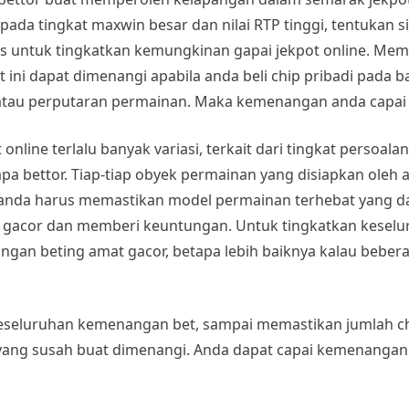
 pada tingkat maxwin besar dan nilai RTP tinggi, tentukan s
husus untuk tingkatkan kemungkinan gapai jekpot online. Me
ini dapat dimenangi apabila anda beli chip pribadi pada b
n atau perputaran permainan. Maka kemenangan anda capai 
line terlalu banyak variasi, terkait dari tingkat persoala
a bettor. Tiap-tiap obyek permainan yang disiapkan oleh a
ga anda harus memastikan model permainan terhebat yang d
gacor dan memberi keuntungan. Untuk tingkatkan keselu
 beting amat gacor, betapa lebih baiknya kalau bebera
keseluruhan kemenangan bet, sampai memastikan jumlah c
hal yang susah buat dimenangi. Anda dapat capai kemenangan 