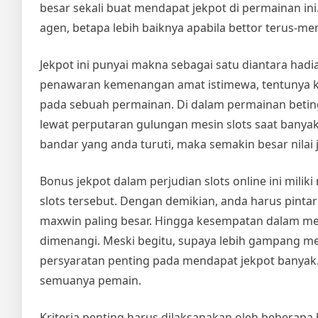
besar sekali buat mendapat jekpot di permainan ini
agen, betapa lebih baiknya apabila bettor terus-me
Jekpot ini punyai makna sebagai satu diantara hadi
penawaran kemenangan amat istimewa, tentunya ke
pada sebuah permainan. Di dalam permainan betin
lewat perputaran gulungan mesin slots saat bany
bandar yang anda turuti, maka semakin besar nilai j
Bonus jekpot dalam perjudian slots online ini mili
slots tersebut. Dengan demikian, anda harus pint
maxwin paling besar. Hingga kesempatan dalam men
dimenangi. Meski begitu, supaya lebih gampang me
persyaratan penting pada mendapat jekpot banyak. 
semuanya pemain.
Kriteria penting harus dilaksanakan oleh beberap