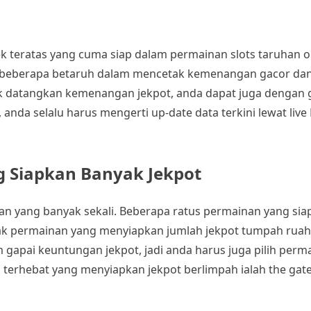
ek teratas yang cuma siap dalam permainan slots taruhan on
 beberapa betaruh dalam mencetak kemenangan gacor dan 
uk datangkan kemenangan jekpot, anda dapat juga denga
, anda selalu harus mengerti up-date data terkini lewat live
 Siapkan Banyak Jekpot
an yang banyak sekali. Beberapa ratus permainan yang si
ak permainan yang menyiapkan jumlah jekpot tumpah ruah
apai keuntungan jekpot, jadi anda harus juga pilih perm
n terhebat yang menyiapkan jekpot berlimpah ialah the gat