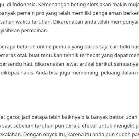
ul di Indonesia. Kemenangan beting slots akan makin muj
 banyak pemain pro yang telah memiliki pengalaman berke
usahan waktu taruhan. Dikarenakan anda telah mempunyai 
nyisihkan permainan.
erapa betaruh online pemula yang barus saja cari hoki nas
memeras otak buat tentukan tehnik terhebat yang dapat m
ersendu hati, dikarenakan lewat artikel berikut semuanya
kan dikupas habis. Anda bisa juga memenangi peluang dala
 gacor, jadi betapa lebih baiknya bila banyak bettor udah
aat sebelum taruhan pun terlalu efektif untuk mengelit p
kalahan. Dengan obyek itu, karena itu anda pun sudah pas