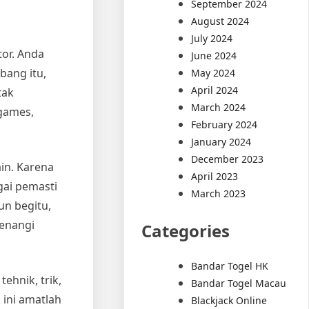
September 2024
August 2024
July 2024
or. Anda
June 2024
bang itu,
May 2024
April 2024
tak
March 2024
games,
February 2024
January 2024
December 2023
in. Karena
April 2023
ai pemasti
March 2023
un begitu,
menangi
Categories
Bandar Togel HK
ehnik, trik,
Bandar Togel Macau
 ini amatlah
Blackjack Online