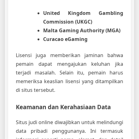
United Kingdom Gambling
Commission (UKGC)
Malta Gaming Authority (MGA)
Curacao eGaming
Lisensi juga memberikan jaminan bahwa
pemain dapat mengajukan keluhan jika
terjadi masalah. Selain itu, pemain harus
memeriksa keaslian lisensi yang ditampilkan
di situs tersebut.
Keamanan dan Kerahasiaan Data
Situs judi online diwajibkan untuk melindungi
data pribadi penggunanya. Ini termasuk