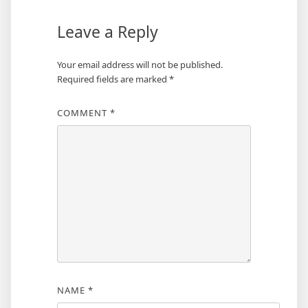
Leave a Reply
Your email address will not be published.
Required fields are marked
*
COMMENT
*
NAME
*