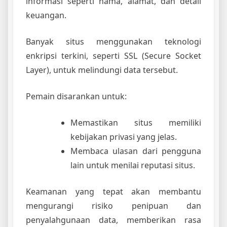
informasi seperti nama, alamat, dan detail
keuangan.
Banyak situs menggunakan teknologi
enkripsi terkini, seperti SSL (Secure Socket
Layer), untuk melindungi data tersebut.
Pemain disarankan untuk:
Memastikan situs memiliki
kebijakan privasi yang jelas.
Membaca ulasan dari pengguna
lain untuk menilai reputasi situs.
Keamanan yang tepat akan membantu
mengurangi risiko penipuan dan
penyalahgunaan data, memberikan rasa