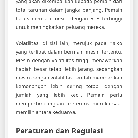
yang akan dikembalikan kepada pemain dari
total taruhan dalam jangka panjang. Pemain
harus mencari mesin dengan RTP tertinggi
untuk meningkatkan peluang mereka.
Volatilitas, di sisi lain, merujuk pada risiko
yang terlibat dalam bermain mesin tertentu.
Mesin dengan volatilitas tinggi menawarkan
hadiah besar tetapi lebih jarang, sedangkan
mesin dengan volatilitas rendah memberikan
kemenangan lebih sering tetapi dengan
jumlah yang lebih kecil. Pemain perlu
mempertimbangkan preferensi mereka saat
memilih antara keduanya.
Peraturan dan Regulasi