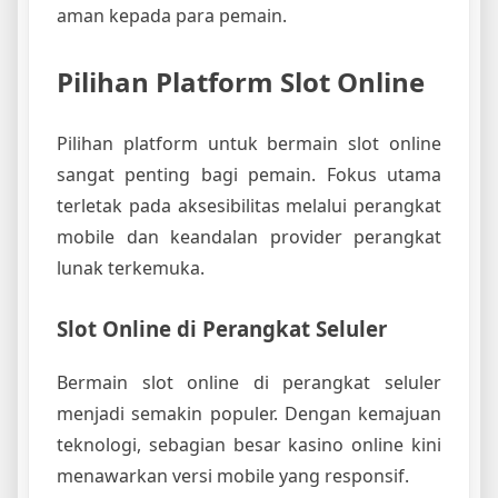
aman kepada para pemain.
Pilihan Platform Slot Online
Pilihan platform untuk bermain slot online
sangat penting bagi pemain. Fokus utama
terletak pada aksesibilitas melalui perangkat
mobile dan keandalan provider perangkat
lunak terkemuka.
Slot Online di Perangkat Seluler
Bermain slot online di perangkat seluler
menjadi semakin populer. Dengan kemajuan
teknologi, sebagian besar kasino online kini
menawarkan versi mobile yang responsif.