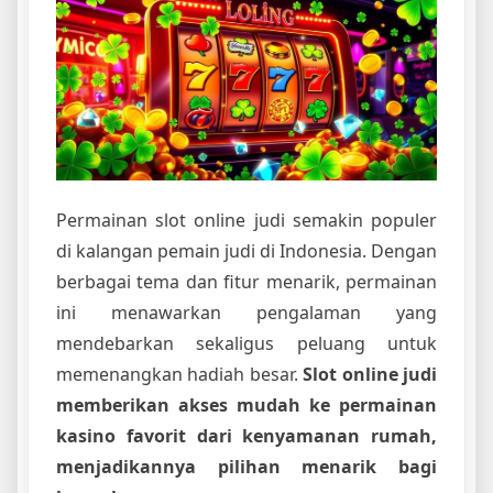
Permainan slot online judi semakin populer
di kalangan pemain judi di Indonesia. Dengan
berbagai tema dan fitur menarik, permainan
ini menawarkan pengalaman yang
mendebarkan sekaligus peluang untuk
memenangkan hadiah besar.
Slot online judi
memberikan akses mudah ke permainan
kasino favorit dari kenyamanan rumah,
menjadikannya pilihan menarik bagi