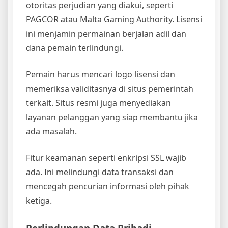
otoritas perjudian yang diakui, seperti
PAGCOR atau Malta Gaming Authority. Lisensi
ini menjamin permainan berjalan adil dan
dana pemain terlindungi.
Pemain harus mencari logo lisensi dan
memeriksa validitasnya di situs pemerintah
terkait. Situs resmi juga menyediakan
layanan pelanggan yang siap membantu jika
ada masalah.
Fitur keamanan seperti enkripsi SSL wajib
ada. Ini melindungi data transaksi dan
mencegah pencurian informasi oleh pihak
ketiga.