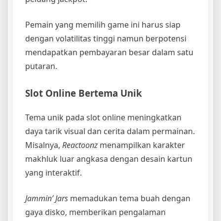
Pemain yang memilih game ini harus siap
dengan volatilitas tinggi namun berpotensi
mendapatkan pembayaran besar dalam satu
putaran.
Slot Online Bertema Unik
Tema unik pada slot online meningkatkan
daya tarik visual dan cerita dalam permainan.
Misalnya,
Reactoonz
menampilkan karakter
makhluk luar angkasa dengan desain kartun
yang interaktif.
Jammin’ Jars
memadukan tema buah dengan
gaya disko, memberikan pengalaman