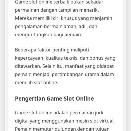
Game slot online terbaik bukan sekadar
permainan dengan tampilan menarik.
Mereka memiliki ciri khusus yang menjamin
pengalaman bermain aman, adil, dan
menguntungkan bagi pemain.
Beberapa faktor penting meliputi
kepercayaan, kualitas teknis, dan bonus yang
ditawarkan. Selain itu, manfaat yang didapat
pemain menjadi pertimbangan utama dalam
memilih slot online.
Pengertian Game Slot Online
Game slot online adalah permainan judi
digital yang menggunakan mesin slot virtual.
Pemain memutar gulungan dengan tujuan