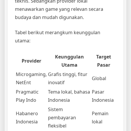
teknis. Sedangkan provider lokal
menawarkan game yang relevan secara
budaya dan mudah digunakan.
Tabel berikut merangkum keunggulan
utama:
Keunggulan
Target
Provider
Utama
Pasar
Microgaming,
Grafis tinggi, fitur
Global
NetEnt
inovatif
Pragmatic
Tema lokal, bahasa
Pasar
Play Indo
Indonesia
Indonesia
Sistem
Habanero
Pemain
pembayaran
Indonesia
lokal
fleksibel