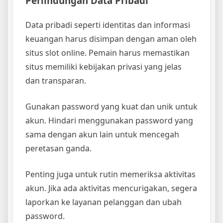
Perlindungan Data Pribadi
Data pribadi seperti identitas dan informasi
keuangan harus disimpan dengan aman oleh
situs slot online. Pemain harus memastikan
situs memiliki kebijakan privasi yang jelas
dan transparan.
Gunakan password yang kuat dan unik untuk
akun. Hindari menggunakan password yang
sama dengan akun lain untuk mencegah
peretasan ganda.
Penting juga untuk rutin memeriksa aktivitas
akun. Jika ada aktivitas mencurigakan, segera
laporkan ke layanan pelanggan dan ubah
password.