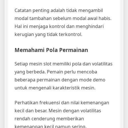
Catatan penting adalah tidak mengambil
modal tambahan sebelum modal awal habis.
Hal ini menjaga kontrol dan menghindari
kerugian yang tidak terkontrol.
Memahami Pola Permainan
Setiap mesin slot memiliki pola dan volatilitas
yang berbeda. Pemain perlu mencoba
beberapa permainan dengan mode demo
untuk mengenali karakteristik mesin.
Perhatikan frekuensi dan nilai kemenangan
kecil dan besar. Mesin dengan volatilitas
rendah cenderung memberikan
kemenangan kecil namun sering.