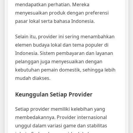
mendapatkan perhatian. Mereka
menyesuaikan produk dengan preferensi
pasar lokal serta bahasa Indonesia.
Selain itu, provider ini sering menambahkan
elemen budaya lokal dan tema populer di
Indonesia. Sistem pembayaran dan layanan
pelanggan juga menyesuaikan dengan
kebutuhan pemain domestik, sehingga lebih
mudah diakses.
Keunggulan Setiap Provider
Setiap provider memiliki kelebihan yang
membedakannya. Provider internasional
unggul dalam variasi game dan stabilitas