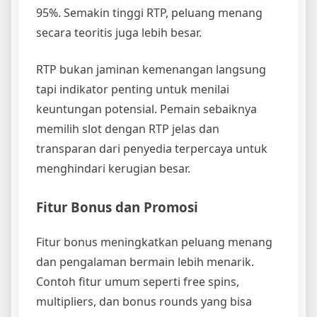
95%. Semakin tinggi RTP, peluang menang
secara teoritis juga lebih besar.
RTP bukan jaminan kemenangan langsung
tapi indikator penting untuk menilai
keuntungan potensial. Pemain sebaiknya
memilih slot dengan RTP jelas dan
transparan dari penyedia terpercaya untuk
menghindari kerugian besar.
Fitur Bonus dan Promosi
Fitur bonus meningkatkan peluang menang
dan pengalaman bermain lebih menarik.
Contoh fitur umum seperti free spins,
multipliers, dan bonus rounds yang bisa