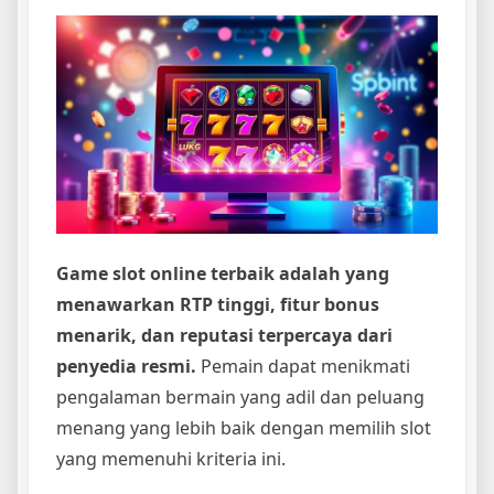
Game slot online terbaik adalah yang
menawarkan RTP tinggi, fitur bonus
menarik, dan reputasi terpercaya dari
penyedia resmi.
Pemain dapat menikmati
pengalaman bermain yang adil dan peluang
menang yang lebih baik dengan memilih slot
yang memenuhi kriteria ini.