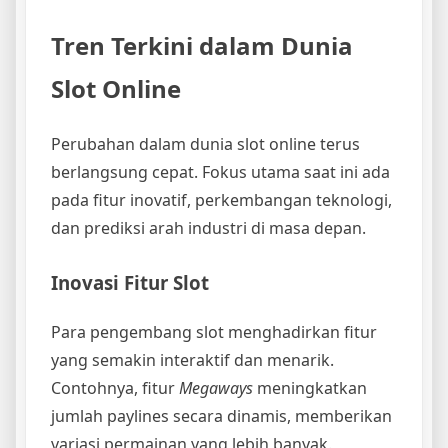
Tren Terkini dalam Dunia
Slot Online
Perubahan dalam dunia slot online terus
berlangsung cepat. Fokus utama saat ini ada
pada fitur inovatif, perkembangan teknologi,
dan prediksi arah industri di masa depan.
Inovasi Fitur Slot
Para pengembang slot menghadirkan fitur
yang semakin interaktif dan menarik.
Contohnya, fitur
Megaways
meningkatkan
jumlah paylines secara dinamis, memberikan
variasi permainan yang lebih banyak.