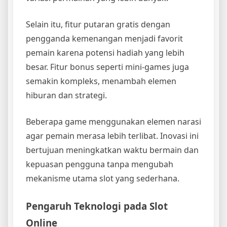
Selain itu, fitur putaran gratis dengan
pengganda kemenangan menjadi favorit
pemain karena potensi hadiah yang lebih
besar. Fitur bonus seperti mini-games juga
semakin kompleks, menambah elemen
hiburan dan strategi.
Beberapa game menggunakan elemen narasi
agar pemain merasa lebih terlibat. Inovasi ini
bertujuan meningkatkan waktu bermain dan
kepuasan pengguna tanpa mengubah
mekanisme utama slot yang sederhana.
Pengaruh Teknologi pada Slot
Online