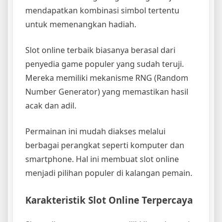
mendapatkan kombinasi simbol tertentu
untuk memenangkan hadiah.
Slot online terbaik biasanya berasal dari
penyedia game populer yang sudah teruji.
Mereka memiliki mekanisme RNG (Random
Number Generator) yang memastikan hasil
acak dan adil.
Permainan ini mudah diakses melalui
berbagai perangkat seperti komputer dan
smartphone. Hal ini membuat slot online
menjadi pilihan populer di kalangan pemain.
Karakteristik Slot Online Terpercaya