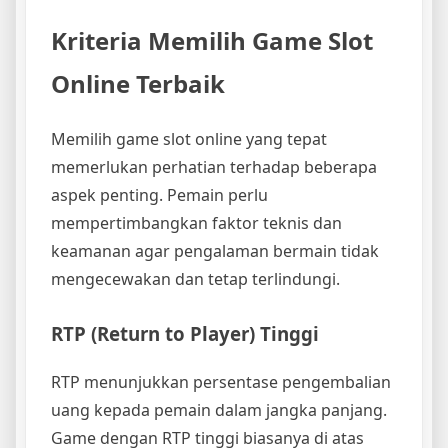
Kriteria Memilih Game Slot
Online Terbaik
Memilih game slot online yang tepat
memerlukan perhatian terhadap beberapa
aspek penting. Pemain perlu
mempertimbangkan faktor teknis dan
keamanan agar pengalaman bermain tidak
mengecewakan dan tetap terlindungi.
RTP (Return to Player) Tinggi
RTP menunjukkan persentase pengembalian
uang kepada pemain dalam jangka panjang.
Game dengan RTP tinggi biasanya di atas