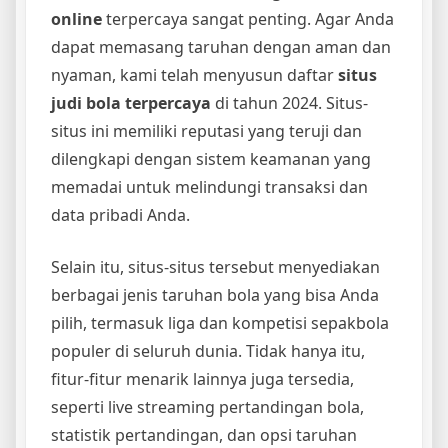
online
terpercaya sangat penting. Agar Anda
dapat memasang taruhan dengan aman dan
nyaman, kami telah menyusun daftar
situs
judi bola terpercaya
di tahun 2024. Situs-
situs ini memiliki reputasi yang teruji dan
dilengkapi dengan sistem keamanan yang
memadai untuk melindungi transaksi dan
data pribadi Anda.
Selain itu, situs-situs tersebut menyediakan
berbagai jenis taruhan bola yang bisa Anda
pilih, termasuk liga dan kompetisi sepakbola
populer di seluruh dunia. Tidak hanya itu,
fitur-fitur menarik lainnya juga tersedia,
seperti live streaming pertandingan bola,
statistik pertandingan, dan opsi taruhan