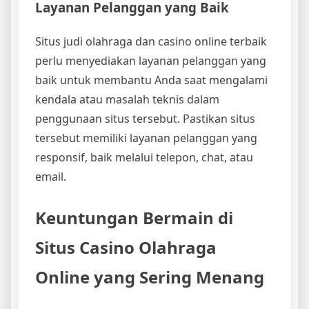
Layanan Pelanggan yang Baik
Situs judi olahraga dan casino online terbaik
perlu menyediakan layanan pelanggan yang
baik untuk membantu Anda saat mengalami
kendala atau masalah teknis dalam
penggunaan situs tersebut. Pastikan situs
tersebut memiliki layanan pelanggan yang
responsif, baik melalui telepon, chat, atau
email.
Keuntungan Bermain di
Situs Casino Olahraga
Online yang Sering Menang