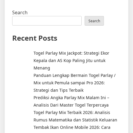
Search
Search
Recent Posts
Togel Parlay Mix Jackpot: Strategi Ekor
Kepala dan AS Kop Paling Jitu untuk
Menang
Panduan Lengkap Bermain Togel Parlay /
Mix untuk Pemula sampai Pro 2026:
Strategi dan Tips Terbaik
Prediksi Angka Parlay Mix Malam Ini –
Analisis Dari Master Togel Terpercaya
Togel Parlay Mix Terbaik 2026: Analisis
Rumus Matematika dan Statistik Keluaran
Tembak Ikan Online Mobile 2026: Cara