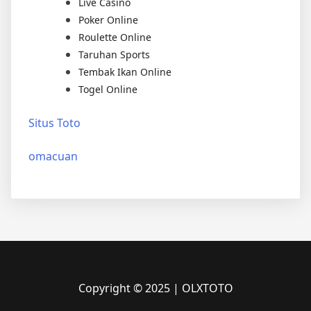
Live Casino
Poker Online
Roulette Online
Taruhan Sports
Tembak Ikan Online
Togel Online
Situs Toto
omacuan
Copyright © 2025 |
OLXTOTO