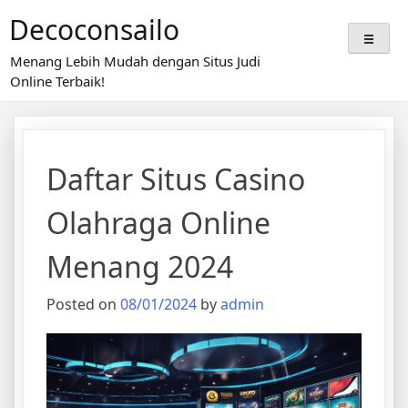
Skip
Decoconsailo
to
content
Menang Lebih Mudah dengan Situs Judi
Online Terbaik!
Daftar Situs Casino
Olahraga Online
Menang 2024
Posted on
08/01/2024
by
admin