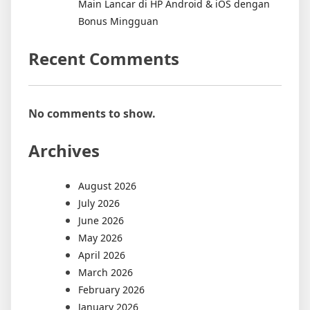
Main Lancar di HP Android & iOS dengan
Bonus Mingguan
Recent Comments
No comments to show.
Archives
August 2026
July 2026
June 2026
May 2026
April 2026
March 2026
February 2026
January 2026