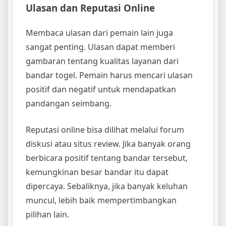
Ulasan dan Reputasi Online
Membaca ulasan dari pemain lain juga
sangat penting. Ulasan dapat memberi
gambaran tentang kualitas layanan dari
bandar togel. Pemain harus mencari ulasan
positif dan negatif untuk mendapatkan
pandangan seimbang.
Reputasi online bisa dilihat melalui forum
diskusi atau situs review. Jika banyak orang
berbicara positif tentang bandar tersebut,
kemungkinan besar bandar itu dapat
dipercaya. Sebaliknya, jika banyak keluhan
muncul, lebih baik mempertimbangkan
pilihan lain.