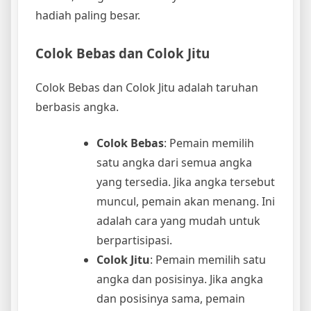
hadiah paling besar.
Colok Bebas dan Colok Jitu
Colok Bebas dan Colok Jitu adalah taruhan
berbasis angka.
Colok Bebas
: Pemain memilih
satu angka dari semua angka
yang tersedia. Jika angka tersebut
muncul, pemain akan menang. Ini
adalah cara yang mudah untuk
berpartisipasi.
Colok Jitu
: Pemain memilih satu
angka dan posisinya. Jika angka
dan posisinya sama, pemain