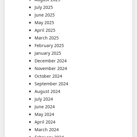
July 2025
June 2025
May 2025
April 2025
March 2025
February 2025
January 2025
December 2024
November 2024
October 2024
September 2024
August 2024
July 2024
June 2024
May 2024
April 2024
March 2024