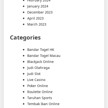
February 2024
January 2024
December 2023
April 2023
March 2023
Categories
Bandar Togel HK
Bandar Togel Macau
Blackjack Online
Judi Olahraga
Judi Slot
Live Casino
Poker Online
Roulette Online
Taruhan Sports
Tembak Ikan Online