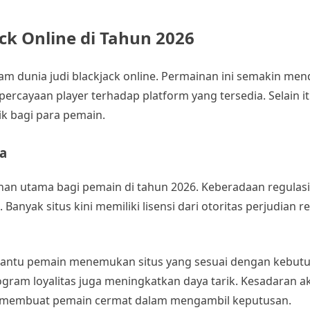
ck Online di Tahun 2026
m dunia judi blackjack online. Permainan ini semakin me
ercayaan player terhadap platform yang tersedia. Selain it
k bagi para pemain.
ya
lihan utama bagi pemain di tahun 2026. Keberadaan regulasi
nyak situs kini memiliki lisensi dari otoritas perjudian r
mbantu pemain menemukan situs yang sesuai dengan kebut
ram loyalitas juga meningkatkan daya tarik. Kesadaran a
in membuat pemain cermat dalam mengambil keputusan.