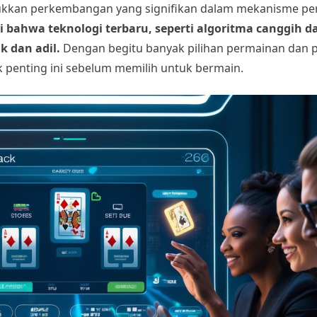
njukkan perkembangan yang signifikan dalam mekanisme p
bahwa teknologi terbaru, seperti algoritma canggih da
 dan adil.
Dengan begitu banyak pilihan permainan dan 
 penting ini sebelum memilih untuk bermain.