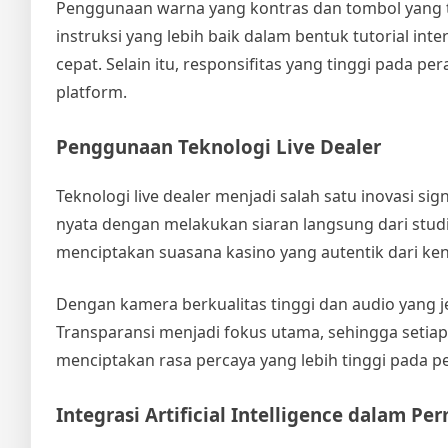
Penggunaan warna yang kontras dan tombol yang t
instruksi yang lebih baik dalam bentuk tutorial 
cepat. Selain itu, responsifitas yang tinggi pada 
platform.
Penggunaan Teknologi Live Dealer
Teknologi live dealer menjadi salah satu inovasi s
nyata dengan melakukan siaran langsung dari studi
menciptakan suasana kasino yang autentik dari 
Dengan kamera berkualitas tinggi dan audio yang
Transparansi menjadi fokus utama, sehingga setiap 
menciptakan rasa percaya yang lebih tinggi pada p
Integrasi Artificial Intelligence dalam Pe