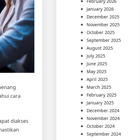
February 2026
January 2026
December 2025
November 2025
October 2025
September 2025
August 2025
July 2025
June 2025
May 2025
April 2025
 menang
March 2025
February 2025
ahui cara
January 2025
December 2024
November 2024
apat diakses
October 2024
mastikan
September 2024