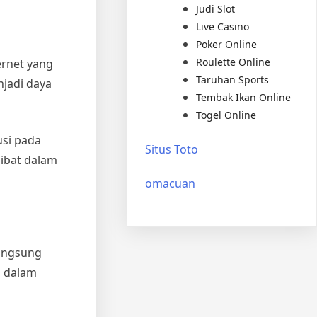
Judi Slot
Live Casino
Poker Online
Roulette Online
ernet yang
Taruhan Sports
njadi daya
Tembak Ikan Online
Togel Online
usi pada
Situs Toto
libat dalam
omacuan
langsung
 dalam