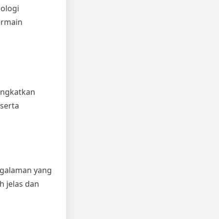
ologi
ermain
ingkatkan
serta
ngalaman yang
h jelas dan