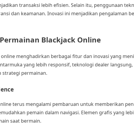
dikan transaksi lebih efisien. Selain itu, penggunaan tekn
ransi dan keamanan. Inovasi ini menjadikan pengalaman b
 Permainan Blackjack Online
online menghadirkan berbagai fitur dan inovasi yang men
tarmuka yang lebih responsif, teknologi dealer langsung, 
strategi permainan.
ience
online terus mengalami pembaruan untuk memberikan pe
memudahkan pemain dalam navigasi. Elemen grafis yang lebi
ain saat bermain.