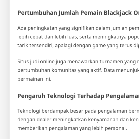
Pertumbuhan Jumlah Pemain Blackjack O
Ada peningkatan yang signifikan dalam jumlah pemai
lebih cepat dan lebih luas, serta meningkatnya p
tarik tersendiri, apalagi dengan game yang terus di
Situs judi online juga menawarkan turnamen yang m
pertumbuhan komunitas yang aktif. Data menunjukk
permainan ini.
Pengaruh Teknologi Terhadap Pengalama
Teknologi berdampak besar pada pengalaman bermain
dengan dealer meningkatkan kenyamanan dan ke
memberikan pengalaman yang lebih personal.