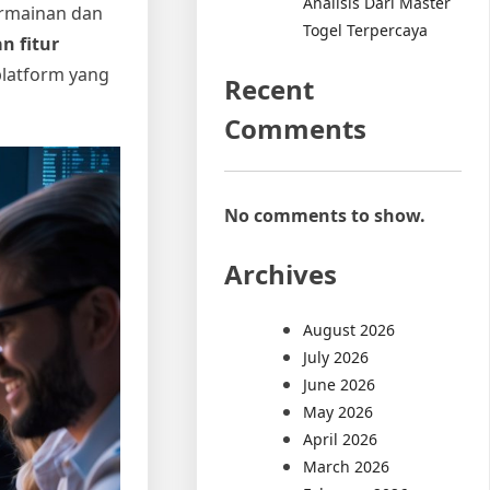
Analisis Dari Master
ermainan dan
Togel Terpercaya
n fitur
platform yang
Recent
Comments
No comments to show.
Archives
August 2026
July 2026
June 2026
May 2026
April 2026
March 2026