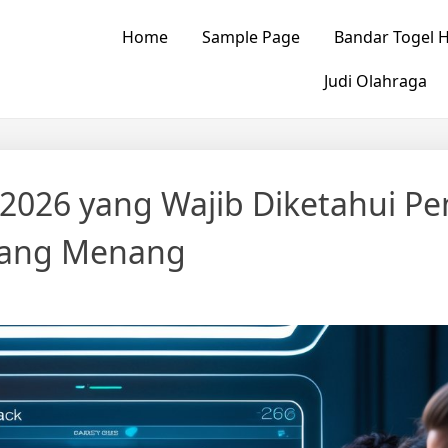
Home
Sample Page
Bandar Togel 
Judi Olahraga
e 2026 yang Wajib Diketahui P
uang Menang