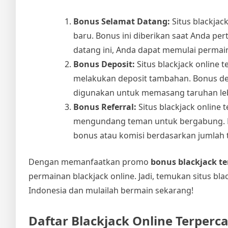
Bonus Selamat Datang:
Situs blackja
baru. Bonus ini diberikan saat Anda p
datang ini, Anda dapat memulai perm
Bonus Deposit:
Situs blackjack online
melakukan deposit tambahan. Bonus de
digunakan untuk memasang taruhan le
Bonus Referral:
Situs blackjack online
mengundang teman untuk bergabung. B
bonus atau komisi berdasarkan jumlah
Dengan memanfaatkan promo
bonus blackjack te
permainan blackjack online. Jadi, temukan situs bl
Indonesia dan mulailah bermain sekarang!
Daftar Blackjack Online Terperc