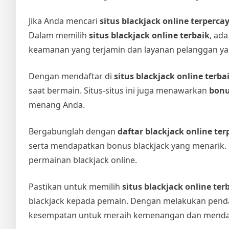
Jika Anda mencari
situs blackjack online terperc
Dalam memilih
situs blackjack online terbaik
, ad
keamanan yang terjamin dan layanan pelanggan ya
Dengan mendaftar di
situs blackjack online terba
saat bermain. Situs-situs ini juga menawarkan
bonu
menang Anda.
Bergabunglah dengan
daftar blackjack online te
serta mendapatkan bonus blackjack yang menarik
permainan blackjack online.
Pastikan untuk memilih
situs blackjack online ter
blackjack kepada pemain. Dengan melakukan pendaft
kesempatan untuk meraih kemenangan dan menda