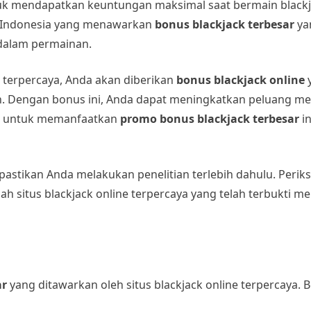
 mendapatkan keuntungan maksimal saat bermain blackja
 di Indonesia yang menawarkan
bonus blackjack terbesar
ya
dalam permainan.
 terpercaya, Anda akan diberikan
bonus blackjack online
y
. Dengan bonus ini, Anda dapat meningkatkan peluang m
kan untuk memanfaatkan
promo bonus blackjack terbesar
in
 pastikan Anda melakukan penelitian terlebih dahulu. Periks
lah situs blackjack online terpercaya yang telah terbukti 
ar
yang ditawarkan oleh situs blackjack online terpercaya. 