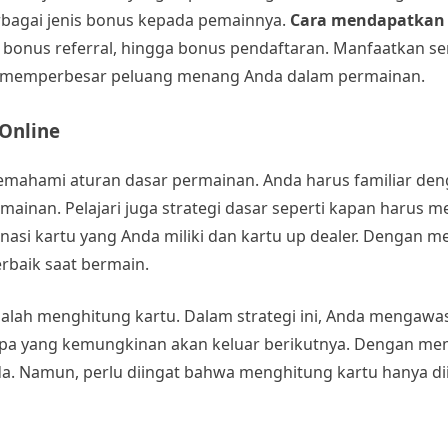
rbagai jenis bonus kepada pemainnya.
Cara mendapatkan
it, bonus referral, hingga bonus pendaftaran. Manfaatkan 
n memperbesar peluang menang Anda dalam permainan.
Online
emahami aturan dasar permainan. Anda harus familiar deng
rmainan. Pelajari juga strategi dasar seperti kapan harus
binasi kartu yang Anda miliki dan kartu up dealer. Dengan
rbaik saat bermain.
dalah menghitung kartu. Dalam strategi ini, Anda mengawas
apa yang kemungkinan akan keluar berikutnya. Dengan me
. Namun, perlu diingat bahwa menghitung kartu hanya dii