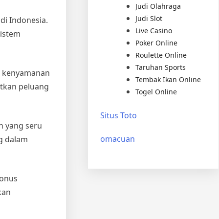
Judi Olahraga
Judi Slot
 di Indonesia.
Live Casino
sistem
Poker Online
Roulette Online
Taruhan Sports
n kenyamanan
Tembak Ikan Online
tkan peluang
Togel Online
Situs Toto
n yang seru
omacuan
g dalam
bonus
kan