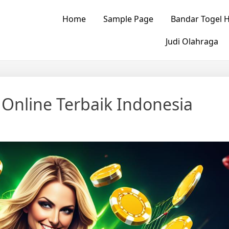
Home
Sample Page
Bandar Togel 
Judi Olahraga
Online Terbaik Indonesia