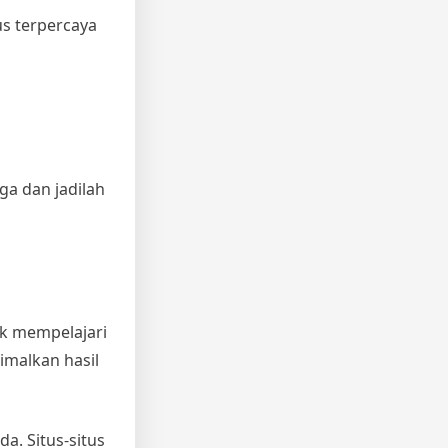
us terpercaya
ga dan jadilah
k mempelajari
imalkan hasil
a. Situs-situs