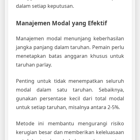
dalam setiap keputusan.
Manajemen Modal yang Efektif
Manajemen modal menunjang keberhasilan
jangka panjang dalam taruhan. Pemain perlu
menetapkan batas anggaran khusus untuk
taruhan parlay.
Penting untuk tidak menempatkan seluruh
modal dalam satu taruhan. Sebaiknya,
gunakan persentase kecil dari total modal
untuk setiap taruhan, misalnya antara 2-5%.
Metode ini membantu mengurangi risiko
kerugian besar dan memberikan keleluasaan