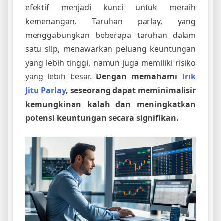
efektif menjadi kunci untuk meraih
kemenangan. Taruhan parlay, yang
menggabungkan beberapa taruhan dalam
satu slip, menawarkan peluang keuntungan
yang lebih tinggi, namun juga memiliki risiko
yang lebih besar.
Dengan memahami
Trik
Jitu Parlay
, seseorang dapat meminimalisir
kemungkinan kalah dan meningkatkan
potensi keuntungan secara signifikan.