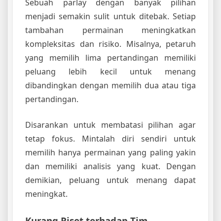
Sebuah parlay dengan banyak pilihan
menjadi semakin sulit untuk ditebak. Setiap
tambahan permainan meningkatkan
kompleksitas dan risiko. Misalnya, petaruh
yang memilih lima pertandingan memiliki
peluang lebih kecil untuk menang
dibandingkan dengan memilih dua atau tiga
pertandingan.
Disarankan untuk membatasi pilihan agar
tetap fokus. Mintalah diri sendiri untuk
memilih hanya permainan yang paling yakin
dan memiliki analisis yang kuat. Dengan
demikian, peluang untuk menang dapat
meningkat.
Kurang Riset terhadap Tim