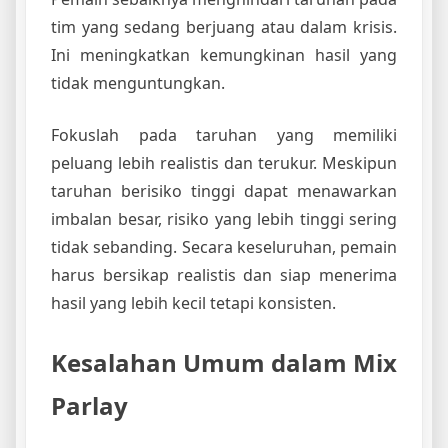
tim yang sedang berjuang atau dalam krisis.
Ini meningkatkan kemungkinan hasil yang
tidak menguntungkan.
Fokuslah pada taruhan yang memiliki
peluang lebih realistis dan terukur. Meskipun
taruhan berisiko tinggi dapat menawarkan
imbalan besar, risiko yang lebih tinggi sering
tidak sebanding. Secara keseluruhan, pemain
harus bersikap realistis dan siap menerima
hasil yang lebih kecil tetapi konsisten.
Kesalahan Umum dalam Mix
Parlay