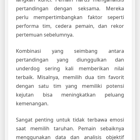
pertandingan dengan seksama. Mereka
perlu mempertimbangkan faktor seperti
performa tim, cedera pemain, dan rekor
pertemuan sebelumnya.
Kombinasi yang seimbang antara
pertandingan yang diunggulkan dan
underdog sering kali memberikan nilai
terbaik. Misalnya, memilih dua tim favorit
dengan satu tim yang memiliki potensi
kejutan bisa meningkatkan peluang
kemenangan.
Sangat penting untuk tidak terbawa emosi
saat memilih taruhan. Pemain sebaiknya
menggunakan data dan analisis objektif