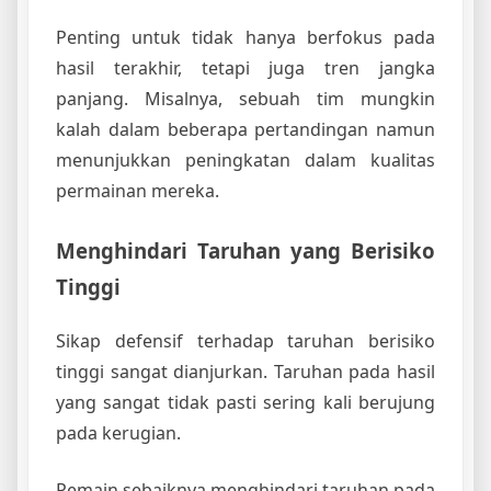
Penting untuk tidak hanya berfokus pada
hasil terakhir, tetapi juga tren jangka
panjang. Misalnya, sebuah tim mungkin
kalah dalam beberapa pertandingan namun
menunjukkan peningkatan dalam kualitas
permainan mereka.
Menghindari Taruhan yang Berisiko
Tinggi
Sikap defensif terhadap taruhan berisiko
tinggi sangat dianjurkan. Taruhan pada hasil
yang sangat tidak pasti sering kali berujung
pada kerugian.
Pemain sebaiknya menghindari taruhan pada