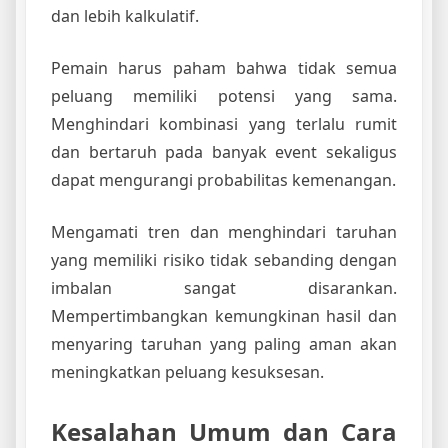
dan lebih kalkulatif.
Pemain harus paham bahwa tidak semua
peluang memiliki potensi yang sama.
Menghindari kombinasi yang terlalu rumit
dan bertaruh pada banyak event sekaligus
dapat mengurangi probabilitas kemenangan.
Mengamati tren dan menghindari taruhan
yang memiliki risiko tidak sebanding dengan
imbalan sangat disarankan.
Mempertimbangkan kemungkinan hasil dan
menyaring taruhan yang paling aman akan
meningkatkan peluang kesuksesan.
Kesalahan Umum dan Cara