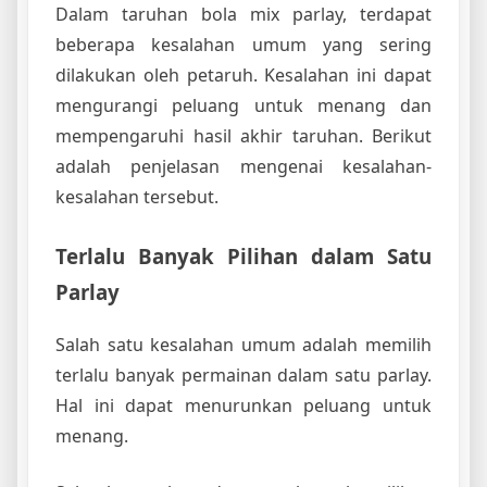
Dalam taruhan bola mix parlay, terdapat
beberapa kesalahan umum yang sering
dilakukan oleh petaruh. Kesalahan ini dapat
mengurangi peluang untuk menang dan
mempengaruhi hasil akhir taruhan. Berikut
adalah penjelasan mengenai kesalahan-
kesalahan tersebut.
Terlalu Banyak Pilihan dalam Satu
Parlay
Salah satu kesalahan umum adalah memilih
terlalu banyak permainan dalam satu parlay.
Hal ini dapat menurunkan peluang untuk
menang.