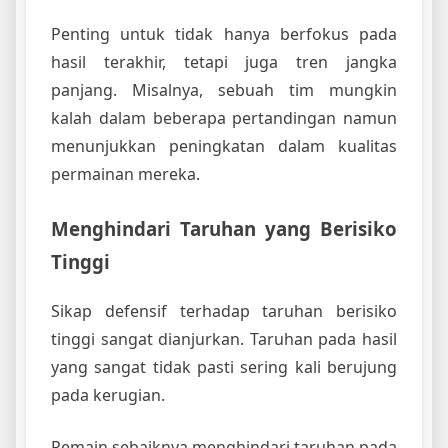
Penting untuk tidak hanya berfokus pada
hasil terakhir, tetapi juga tren jangka
panjang. Misalnya, sebuah tim mungkin
kalah dalam beberapa pertandingan namun
menunjukkan peningkatan dalam kualitas
permainan mereka.
Menghindari Taruhan yang Berisiko
Tinggi
Sikap defensif terhadap taruhan berisiko
tinggi sangat dianjurkan. Taruhan pada hasil
yang sangat tidak pasti sering kali berujung
pada kerugian.
Pemain sebaiknya menghindari taruhan pada