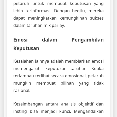
petaruh untuk membuat keputusan yang
lebih terinformasi. Dengan begitu, mereka
dapat meningkatkan kemungkinan sukses
dalam taruhan mix parlay.
Emosi dalam Pengambilan
Keputusan
Kesalahan lainnya adalah membiarkan emosi
memengaruhi keputusan taruhan. Ketika
terlampau terlibat secara emosional, petaruh
mungkin membuat pilihan yang tidak
rasional.
Keseimbangan antara analisis objektif dan
insting bisa menjadi kunci. Mengandalkan