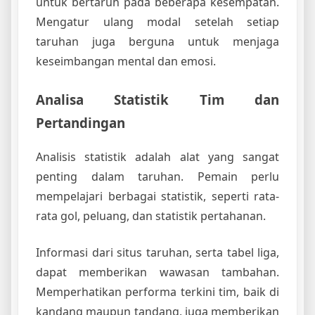
untuk bertaruh pada beberapa kesempatan.
Mengatur ulang modal setelah setiap
taruhan juga berguna untuk menjaga
keseimbangan mental dan emosi.
Analisa Statistik Tim dan
Pertandingan
Analisis statistik adalah alat yang sangat
penting dalam taruhan. Pemain perlu
mempelajari berbagai statistik, seperti rata-
rata gol, peluang, dan statistik pertahanan.
Informasi dari situs taruhan, serta tabel liga,
dapat memberikan wawasan tambahan.
Memperhatikan performa terkini tim, baik di
kandang maupun tandang, juga memberikan