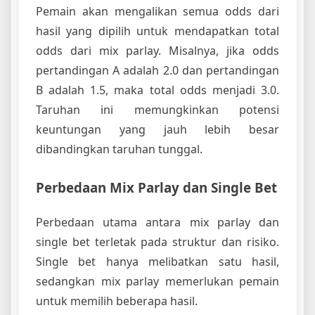
Pemain akan mengalikan semua odds dari
hasil yang dipilih untuk mendapatkan total
odds dari mix parlay. Misalnya, jika odds
pertandingan A adalah 2.0 dan pertandingan
B adalah 1.5, maka total odds menjadi 3.0.
Taruhan ini memungkinkan potensi
keuntungan yang jauh lebih besar
dibandingkan taruhan tunggal.
Perbedaan Mix Parlay dan Single Bet
Perbedaan utama antara mix parlay dan
single bet terletak pada struktur dan risiko.
Single bet hanya melibatkan satu hasil,
sedangkan mix parlay memerlukan pemain
untuk memilih beberapa hasil.