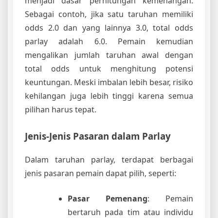
menjadi dasar perhitungan kemenangan.
Sebagai contoh, jika satu taruhan memiliki
odds 2.0 dan yang lainnya 3.0, total odds
parlay adalah 6.0. Pemain kemudian
mengalikan jumlah taruhan awal dengan
total odds untuk menghitung potensi
keuntungan. Meski imbalan lebih besar, risiko
kehilangan juga lebih tinggi karena semua
pilihan harus tepat.
Jenis-Jenis Pasaran dalam Parlay
Dalam taruhan parlay, terdapat berbagai
jenis pasaran pemain dapat pilih, seperti:
Pasar Pemenang
: Pemain
bertaruh pada tim atau individu