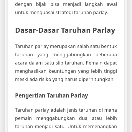
dengan bijak bisa menjadi langkah awal
untuk menguasai strategi taruhan parlay.
Dasar-Dasar Taruhan Parlay
Taruhan parlay merupakan salah satu bentuk
taruhan yang menggabungkan beberapa
acara dalam satu slip taruhan. Pemain dapat
menghasilkan keuntungan yang lebih tinggi
meski ada risiko yang harus diperhitungkan.
Pengertian Taruhan Parlay
Taruhan parlay adalah jenis taruhan di mana
pemain menggabungkan dua atau lebih
taruhan menjadi satu. Untuk memenangkan