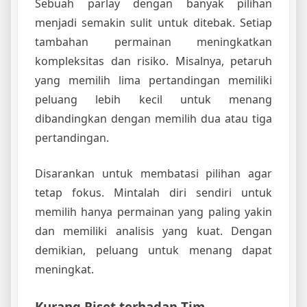
Sebuah parlay dengan banyak pilihan
menjadi semakin sulit untuk ditebak. Setiap
tambahan permainan meningkatkan
kompleksitas dan risiko. Misalnya, petaruh
yang memilih lima pertandingan memiliki
peluang lebih kecil untuk menang
dibandingkan dengan memilih dua atau tiga
pertandingan.
Disarankan untuk membatasi pilihan agar
tetap fokus. Mintalah diri sendiri untuk
memilih hanya permainan yang paling yakin
dan memiliki analisis yang kuat. Dengan
demikian, peluang untuk menang dapat
meningkat.
Kurang Riset terhadap Tim