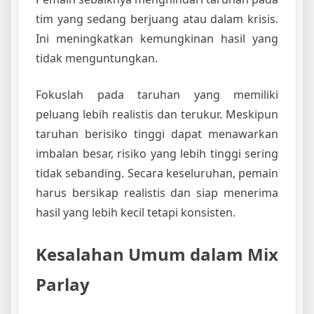
tim yang sedang berjuang atau dalam krisis.
Ini meningkatkan kemungkinan hasil yang
tidak menguntungkan.
Fokuslah pada taruhan yang memiliki
peluang lebih realistis dan terukur. Meskipun
taruhan berisiko tinggi dapat menawarkan
imbalan besar, risiko yang lebih tinggi sering
tidak sebanding. Secara keseluruhan, pemain
harus bersikap realistis dan siap menerima
hasil yang lebih kecil tetapi konsisten.
Kesalahan Umum dalam Mix
Parlay