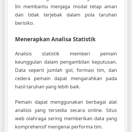
Ini membantu menjaga modal tetap aman
dan tidak terjebak dalam pola taruhan
berisiko.
Menerapkan Analisa Statistik
Analisis statistik memberi pemain
keunggulan dalam pengambilan keputusan.
Data seperti jumlah gol, formasi tim, dan
cedera pemain dapat mengarahkan pada
hasil taruhan yang lebih baik.
Pemain dapat menggunakan berbagai alat
analisis yang tersedia secara online. Situs
web olahraga sering memberikan data yang
komprehensif mengenai performa tim.