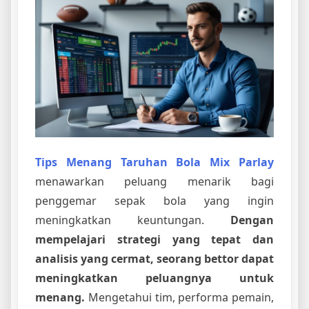
Tips Menang Taruhan Bola Mix Parlay
menawarkan peluang menarik bagi
penggemar sepak bola yang ingin
meningkatkan keuntungan.
Dengan
mempelajari strategi yang tepat dan
analisis yang cermat, seorang bettor dapat
meningkatkan peluangnya untuk
menang.
Mengetahui tim, performa pemain,