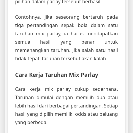
pilihan dalam parlay tersebut berhasil.
Contohnya, jika seseorang bertaruh pada
tiga pertandingan sepak bola dalam satu
taruhan mix parlay, ia harus mendapatkan
semua hasil yang benar untuk
memenangkan taruhan. Jika salah satu hasil
tidak tepat, taruhan tersebut akan kalah.
Cara Kerja Taruhan Mix Parlay
Cara kerja mix parlay cukup sederhana.
Taruhan dimulai dengan memilih dua atau
lebih hasil dari berbagai pertandingan. Setiap
hasil yang dipilih memiliki odds atau peluang
yang berbeda.