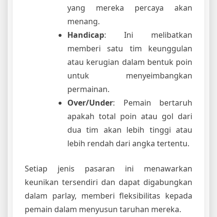
yang mereka percaya akan
menang.
Handicap
: Ini melibatkan
memberi satu tim keunggulan
atau kerugian dalam bentuk poin
untuk menyeimbangkan
permainan.
Over/Under
: Pemain bertaruh
apakah total poin atau gol dari
dua tim akan lebih tinggi atau
lebih rendah dari angka tertentu.
Setiap jenis pasaran ini menawarkan
keunikan tersendiri dan dapat digabungkan
dalam parlay, memberi fleksibilitas kepada
pemain dalam menyusun taruhan mereka.