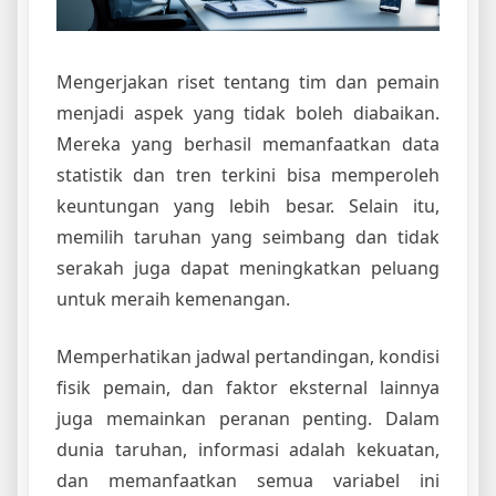
Mengerjakan riset tentang tim dan pemain
menjadi aspek yang tidak boleh diabaikan.
Mereka yang berhasil memanfaatkan data
statistik dan tren terkini bisa memperoleh
keuntungan yang lebih besar. Selain itu,
memilih taruhan yang seimbang dan tidak
serakah juga dapat meningkatkan peluang
untuk meraih kemenangan.
Memperhatikan jadwal pertandingan, kondisi
fisik pemain, dan faktor eksternal lainnya
juga memainkan peranan penting. Dalam
dunia taruhan, informasi adalah kekuatan,
dan memanfaatkan semua variabel ini