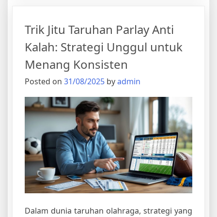
Taruhan
Bola
Trik Jitu Taruhan Parlay Anti
Mix
Parlay:
Kalah: Strategi Unggul untuk
Strategi
Menang Konsisten
Efektif
untuk
Posted on
31/08/2025
by
admin
Meningkatkan
Dalam dunia taruhan olahraga, strategi yang