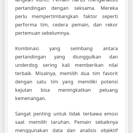
pertandingan dengan seksama. Mereka
perlu mempertimbangkan faktor seperti
performa tim, cedera pemain, dan rekor
pertemuan sebelumnya.
Kombinasi yang seimbang antara
pertandingan yang diunggulkan dan
underdog sering kali memberikan nilai
terbaik. Misalnya, memilih dua tim favorit
dengan satu tim yang memiliki potensi
kejutan bisa meningkatkan peluang
kemenangan.
Sangat penting untuk tidak terbawa emosi
saat memilih taruhan. Pemain sebaiknya
menggunakan data dan analisis objektif