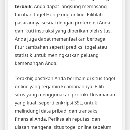
terbaik
, Anda dapat langsung memasang
taruhan togel Hongkong online. Pilihlah
pasarannya sesuai dengan preferensi Anda
dan ikuti instruksi yang diberikan oleh situs.
Anda juga dapat memanfaatkan berbagai
fitur tambahan seperti prediksi togel atau
statistik untuk meningkatkan peluang
kemenangan Anda.
Terakhir, pastikan Anda bermain di situs togel
online yang terjamin keamanannya. Pilih
situs yang menggunakan protokol keamanan
yang kuat, seperti enkripsi SSL, untuk
melindungi data pribadi dan transaksi
finansial Anda. Periksalah reputasi dan
ulasan mengenai situs togel online sebelum