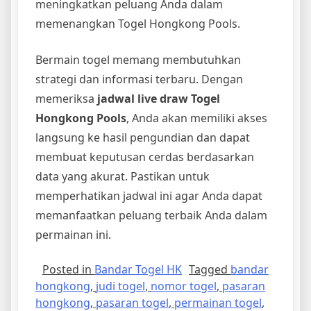
meningkatkan peluang Anda dalam
memenangkan Togel Hongkong Pools.
Bermain togel memang membutuhkan
strategi dan informasi terbaru. Dengan
memeriksa
jadwal live draw Togel
Hongkong Pools
, Anda akan memiliki akses
langsung ke hasil pengundian dan dapat
membuat keputusan cerdas berdasarkan
data yang akurat. Pastikan untuk
memperhatikan jadwal ini agar Anda dapat
memanfaatkan peluang terbaik Anda dalam
permainan ini.
Posted in
Bandar Togel HK
Tagged
bandar
hongkong
,
judi togel
,
nomor togel
,
pasaran
hongkong
,
pasaran togel
,
permainan togel
,