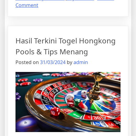
on
Comment
Daftar
Basket168,
Nikmati
Semua
Hasil Terkini Togel Hongkong
Pasaran
Togel
Pools & Tips Menang
Online
Posted on
31/03/2024
by
admin