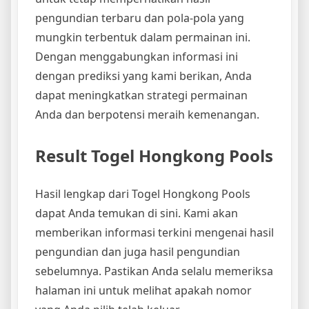
pengundian terbaru dan pola-pola yang
mungkin terbentuk dalam permainan ini.
Dengan menggabungkan informasi ini
dengan prediksi yang kami berikan, Anda
dapat meningkatkan strategi permainan
Anda dan berpotensi meraih kemenangan.
Result Togel Hongkong Pools
Hasil lengkap dari Togel Hongkong Pools
dapat Anda temukan di sini. Kami akan
memberikan informasi terkini mengenai hasil
pengundian dan juga hasil pengundian
sebelumnya. Pastikan Anda selalu memeriksa
halaman ini untuk melihat apakah nomor