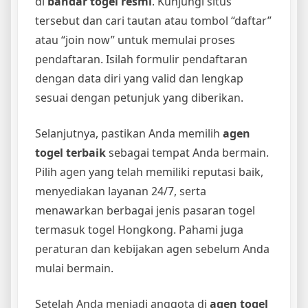
di
bandar togel resmi
. Kunjungi situs
tersebut dan cari tautan atau tombol “daftar”
atau “join now” untuk memulai proses
pendaftaran. Isilah formulir pendaftaran
dengan data diri yang valid dan lengkap
sesuai dengan petunjuk yang diberikan.
Selanjutnya, pastikan Anda memilih
agen
togel terbaik
sebagai tempat Anda bermain.
Pilih agen yang telah memiliki reputasi baik,
menyediakan layanan 24/7, serta
menawarkan berbagai jenis pasaran togel
termasuk togel Hongkong. Pahami juga
peraturan dan kebijakan agen sebelum Anda
mulai bermain.
Setelah Anda menjadi anggota di
agen togel