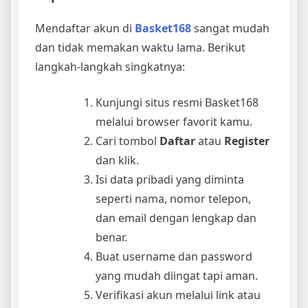
Mendaftar akun di
Basket168
sangat mudah
dan tidak memakan waktu lama. Berikut
langkah-langkah singkatnya:
Kunjungi situs resmi Basket168
melalui browser favorit kamu.
Cari tombol
Daftar
atau
Register
dan klik.
Isi data pribadi yang diminta
seperti nama, nomor telepon,
dan email dengan lengkap dan
benar.
Buat username dan password
yang mudah diingat tapi aman.
Verifikasi akun melalui link atau