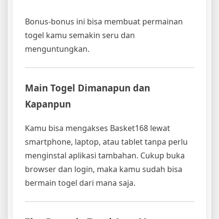
Bonus-bonus ini bisa membuat permainan
togel kamu semakin seru dan
menguntungkan.
Main Togel Dimanapun dan
Kapanpun
Kamu bisa mengakses Basket168 lewat
smartphone, laptop, atau tablet tanpa perlu
menginstal aplikasi tambahan. Cukup buka
browser dan login, maka kamu sudah bisa
bermain togel dari mana saja.