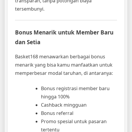
transparan, tanpa potongan biaya
tersembunyi.
Bonus Menarik untuk Member Baru
dan Setia
Basket168 menawarkan berbagai bonus
menarik yang bisa kamu manfaatkan untuk
memperbesar modal taruhan, di antaranya:
Bonus registrasi member baru
hingga 100%
Cashback mingguan
Bonus referral
Promo spesial untuk pasaran
tertentu