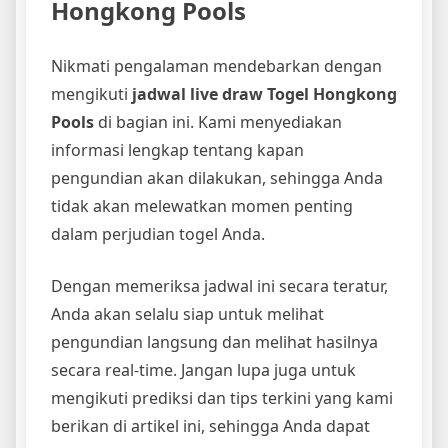
Hongkong Pools
Nikmati pengalaman mendebarkan dengan
mengikuti
jadwal live draw Togel Hongkong
Pools
di bagian ini. Kami menyediakan
informasi lengkap tentang kapan
pengundian akan dilakukan, sehingga Anda
tidak akan melewatkan momen penting
dalam perjudian togel Anda.
Dengan memeriksa jadwal ini secara teratur,
Anda akan selalu siap untuk melihat
pengundian langsung dan melihat hasilnya
secara real-time. Jangan lupa juga untuk
mengikuti prediksi dan tips terkini yang kami
berikan di artikel ini, sehingga Anda dapat