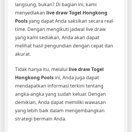
langsung, bukan? Di bagian ini, kami
menyediakan
live draw Togel Hongkong
Pools
yang dapat Anda saksikan secara real-
time. Dengan mengikuti jadwal live draw
yang kami sediakan, Anda akan dapat
melihat hasil pengundian dengan cepat dan
akurat.
Tidak hanya itu, melalui
live draw Togel
Hongkong Pools
ini, Anda juga dapat
mendapatkan informasi terkini tentang
angka-angka yang sudah keluar. Dengan
demikian, Anda dapat memiliki wawasan
yang lebih baik dalam mengembangkan
strategi bermain Anda.