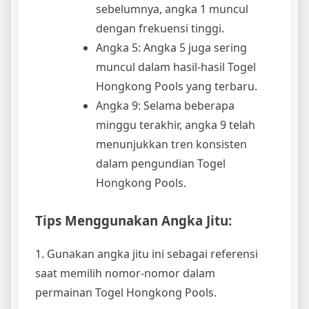
sebelumnya, angka 1 muncul
dengan frekuensi tinggi.
Angka 5: Angka 5 juga sering
muncul dalam hasil-hasil Togel
Hongkong Pools yang terbaru.
Angka 9: Selama beberapa
minggu terakhir, angka 9 telah
menunjukkan tren konsisten
dalam pengundian Togel
Hongkong Pools.
Tips Menggunakan Angka Jitu:
1. Gunakan angka jitu ini sebagai referensi
saat memilih nomor-nomor dalam
permainan Togel Hongkong Pools.