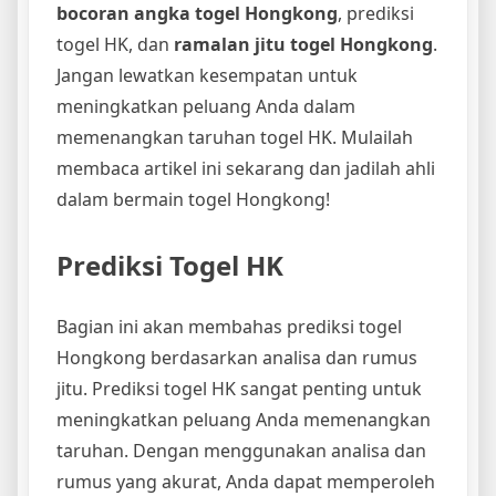
bocoran angka togel Hongkong
, prediksi
togel HK, dan
ramalan jitu togel Hongkong
.
Jangan lewatkan kesempatan untuk
meningkatkan peluang Anda dalam
memenangkan taruhan togel HK. Mulailah
membaca artikel ini sekarang dan jadilah ahli
dalam bermain togel Hongkong!
Prediksi Togel HK
Bagian ini akan membahas prediksi togel
Hongkong berdasarkan analisa dan rumus
jitu. Prediksi togel HK sangat penting untuk
meningkatkan peluang Anda memenangkan
taruhan. Dengan menggunakan analisa dan
rumus yang akurat, Anda dapat memperoleh