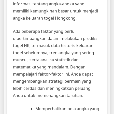
informasi tentang angka-angka yang
memiliki kemungkinan besar untuk menjadi
angka keluaran togel Hongkong.
Ada beberapa faktor yang perlu
dipertimbangkan dalam melakukan prediksi
togel HK, termasuk data historis keluaran
togel sebelumnya, tren angka yang sering
muncul, serta analisa statistik dan
matematika yang mendalam. Dengan
mempelajari faktor-faktor ini, Anda dapat
mengembangkan strategi bermain yang
lebih cerdas dan meningkatkan peluang
Anda untuk memenangkan taruhan.
Memperhatikan pola angka yang