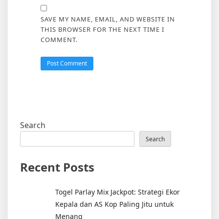
SAVE MY NAME, EMAIL, AND WEBSITE IN
THIS BROWSER FOR THE NEXT TIME I
COMMENT.
Search
Search
Recent Posts
Togel Parlay Mix Jackpot: Strategi Ekor
Kepala dan AS Kop Paling Jitu untuk
Menang