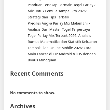
Panduan Lengkap Bermain Togel Parlay /
Mix untuk Pemula sampai Pro 2026:
Strategi dan Tips Terbaik
Prediksi Angka Parlay Mix Malam Ini –
Analisis Dari Master Togel Terpercaya
Togel Parlay Mix Terbaik 2026: Analisis
Rumus Matematika dan Statistik Keluaran
Tembak Ikan Online Mobile 2026: Cara
Main Lancar di HP Android & iOS dengan
Bonus Mingguan
Recent Comments
No comments to show.
Archives