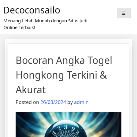
Skip
Decoconsailo
to
content
Menang Lebih Mudah dengan Situs Judi
Online Terbaik!
Bocoran Angka Togel
Hongkong Terkini &
Akurat
Posted on
26/03/2024
by
admin