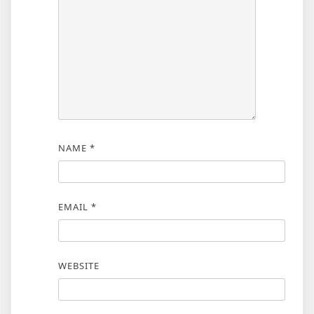
NAME
*
EMAIL
*
WEBSITE