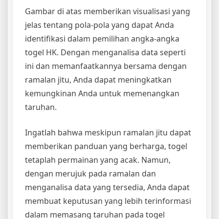
Gambar di atas memberikan visualisasi yang
jelas tentang pola-pola yang dapat Anda
identifikasi dalam pemilihan angka-angka
togel HK. Dengan menganalisa data seperti
ini dan memanfaatkannya bersama dengan
ramalan jitu, Anda dapat meningkatkan
kemungkinan Anda untuk memenangkan
taruhan.
Ingatlah bahwa meskipun ramalan jitu dapat
memberikan panduan yang berharga, togel
tetaplah permainan yang acak. Namun,
dengan merujuk pada ramalan dan
menganalisa data yang tersedia, Anda dapat
membuat keputusan yang lebih terinformasi
dalam memasang taruhan pada togel