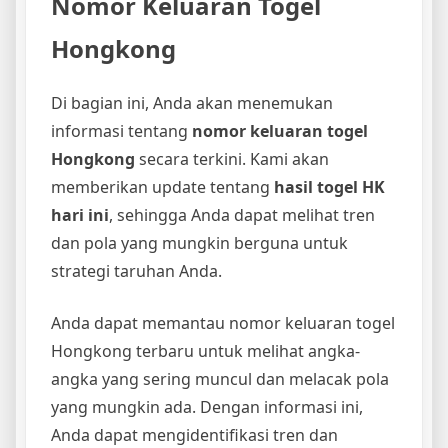
Nomor Keluaran Togel
Hongkong
Di bagian ini, Anda akan menemukan
informasi tentang
nomor keluaran togel
Hongkong
secara terkini. Kami akan
memberikan update tentang
hasil togel HK
hari ini
, sehingga Anda dapat melihat tren
dan pola yang mungkin berguna untuk
strategi taruhan Anda.
Anda dapat memantau nomor keluaran togel
Hongkong terbaru untuk melihat angka-
angka yang sering muncul dan melacak pola
yang mungkin ada. Dengan informasi ini,
Anda dapat mengidentifikasi tren dan