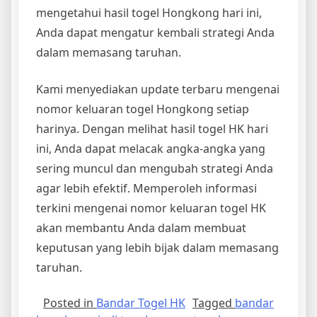
mengetahui hasil togel Hongkong hari ini,
Anda dapat mengatur kembali strategi Anda
dalam memasang taruhan.
Kami menyediakan update terbaru mengenai
nomor keluaran togel Hongkong setiap
harinya. Dengan melihat hasil togel HK hari
ini, Anda dapat melacak angka-angka yang
sering muncul dan mengubah strategi Anda
agar lebih efektif. Memperoleh informasi
terkini mengenai nomor keluaran togel HK
akan membantu Anda dalam membuat
keputusan yang lebih bijak dalam memasang
taruhan.
Posted in
Bandar Togel HK
Tagged
bandar