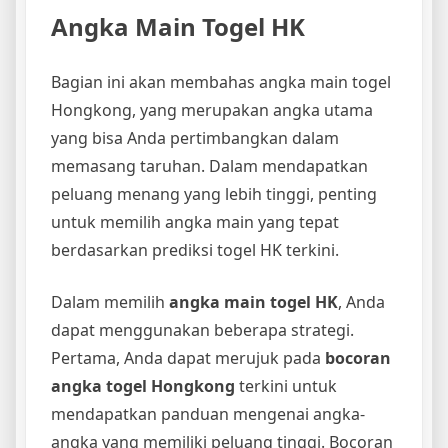
Angka Main Togel HK
Bagian ini akan membahas angka main togel
Hongkong, yang merupakan angka utama
yang bisa Anda pertimbangkan dalam
memasang taruhan. Dalam mendapatkan
peluang menang yang lebih tinggi, penting
untuk memilih angka main yang tepat
berdasarkan prediksi togel HK terkini.
Dalam memilih
angka main togel HK
, Anda
dapat menggunakan beberapa strategi.
Pertama, Anda dapat merujuk pada
bocoran
angka togel Hongkong
terkini untuk
mendapatkan panduan mengenai angka-
angka yang memiliki peluang tinggi. Bocoran