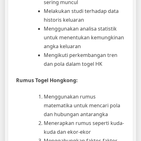
sering muncul
Melakukan studi terhadap data
historis keluaran
Menggunakan analisa statistik
untuk menentukan kemungkinan
angka keluaran
Mengikuti perkembangan tren
dan pola dalam togel HK
Rumus Togel Hongkong:
Menggunakan rumus
matematika untuk mencari pola
dan hubungan antarangka
Menerapkan rumus seperti kuda-
kuda dan ekor-ekor
Menggabungkan faktor-faktor