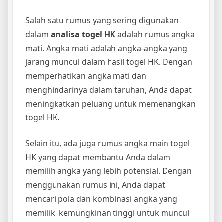
Salah satu rumus yang sering digunakan
dalam
analisa togel HK
adalah rumus angka
mati. Angka mati adalah angka-angka yang
jarang muncul dalam hasil togel HK. Dengan
memperhatikan angka mati dan
menghindarinya dalam taruhan, Anda dapat
meningkatkan peluang untuk memenangkan
togel HK.
Selain itu, ada juga rumus angka main togel
HK yang dapat membantu Anda dalam
memilih angka yang lebih potensial. Dengan
menggunakan rumus ini, Anda dapat
mencari pola dan kombinasi angka yang
memiliki kemungkinan tinggi untuk muncul