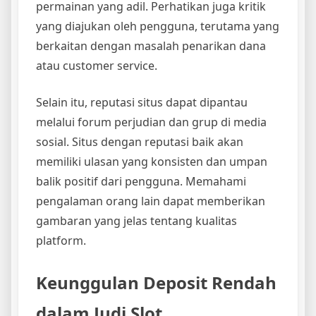
permainan yang adil. Perhatikan juga kritik
yang diajukan oleh pengguna, terutama yang
berkaitan dengan masalah penarikan dana
atau customer service.
Selain itu, reputasi situs dapat dipantau
melalui forum perjudian dan grup di media
sosial. Situs dengan reputasi baik akan
memiliki ulasan yang konsisten dan umpan
balik positif dari pengguna. Memahami
pengalaman orang lain dapat memberikan
gambaran yang jelas tentang kualitas
platform.
Keunggulan Deposit Rendah
dalam Judi Slot