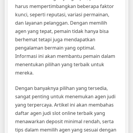
harus mempertimbangkan beberapa faktor
kunci, seperti reputasi, variasi permainan,
dan layanan pelanggan. Dengan memilih
agen yang tepat, pemain tidak hanya bisa
berhemat tetapi juga mendapatkan
pengalaman bermain yang optimal.
Informasi ini akan membantu pemain dalam
menentukan pilihan yang terbaik untuk
mereka.
Dengan banyaknya pilihan yang tersedia,
sangat penting untuk menemukan agen judi
yang terpercaya. Artikel ini akan membahas
daftar agen judi slot online terbaik yang
menawarkan deposit minimal rendah, serta
tips dalam memilih agen yang sesuai dengan