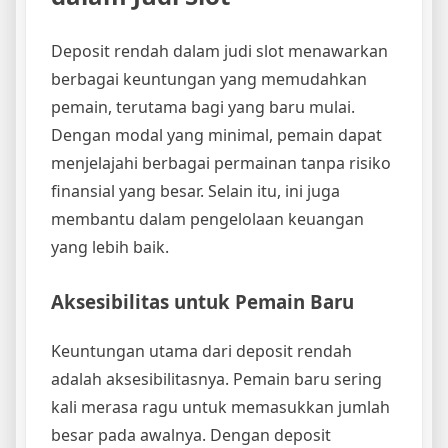
Deposit rendah dalam judi slot menawarkan
berbagai keuntungan yang memudahkan
pemain, terutama bagi yang baru mulai.
Dengan modal yang minimal, pemain dapat
menjelajahi berbagai permainan tanpa risiko
finansial yang besar. Selain itu, ini juga
membantu dalam pengelolaan keuangan
yang lebih baik.
Aksesibilitas untuk Pemain Baru
Keuntungan utama dari deposit rendah
adalah aksesibilitasnya. Pemain baru sering
kali merasa ragu untuk memasukkan jumlah
besar pada awalnya. Dengan deposit