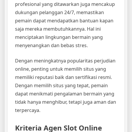
profesional yang ditawarkan juga mencakup
dukungan pelanggan 24/7, memastikan
pemain dapat mendapatkan bantuan kapan
saja mereka membutuhkannya. Hal ini
menciptakan lingkungan bermain yang
menyenangkan dan bebas stres.
Dengan meningkatnya popularitas perjudian
online, penting untuk memilih situs yang
memiliki reputasi baik dan sertifikasi resmi.
Dengan memilih situs yang tepat, pemain
dapat menikmati pengalaman bermain yang
tidak hanya menghibur, tetapi juga aman dan
terpercaya.
Kriteria Agen Slot Online