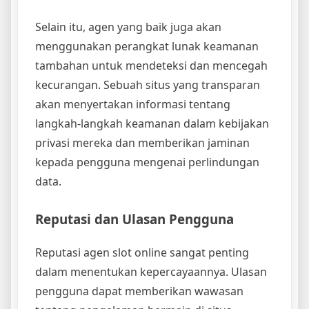
Selain itu, agen yang baik juga akan
menggunakan perangkat lunak keamanan
tambahan untuk mendeteksi dan mencegah
kecurangan. Sebuah situs yang transparan
akan menyertakan informasi tentang
langkah-langkah keamanan dalam kebijakan
privasi mereka dan memberikan jaminan
kepada pengguna mengenai perlindungan
data.
Reputasi dan Ulasan Pengguna
Reputasi agen slot online sangat penting
dalam menentukan kepercayaannya. Ulasan
pengguna dapat memberikan wawasan