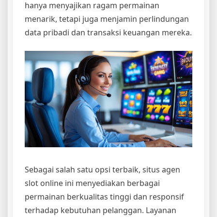
hanya menyajikan ragam permainan
menarik, tetapi juga menjamin perlindungan
data pribadi dan transaksi keuangan mereka.
Sebagai salah satu opsi terbaik, situs agen
slot online ini menyediakan berbagai
permainan berkualitas tinggi dan responsif
terhadap kebutuhan pelanggan. Layanan