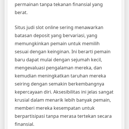
permainan tanpa tekanan finansial yang
berat.
Situs judi slot online sering menawarkan
batasan deposit yang bervariasi, yang
memungkinkan pemain untuk memilih
sesuai dengan keinginan. Ini berarti pemain
baru dapat mulai dengan sejumah kecil,
mengevaluasi pengalaman mereka, dan
kemudian meningkatkan taruhan mereka
seiring dengan semakin berkembangnya
kepercayaan diri. Aksesibilitas ini jelas sangat
krusial dalam menarik lebih banyak pemain,
memberi mereka kesempatan untuk
berpartisipasi tanpa merasa tertekan secara
finansial.