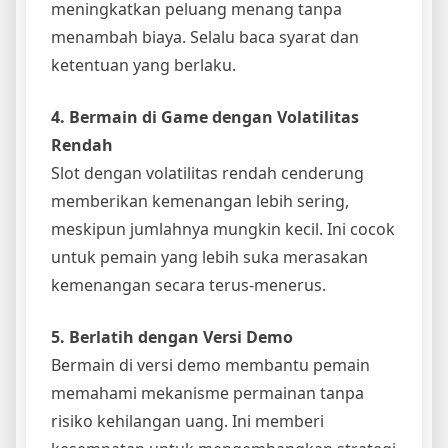
meningkatkan peluang menang tanpa
menambah biaya. Selalu baca syarat dan
ketentuan yang berlaku.
4. Bermain di Game dengan Volatilitas
Rendah
Slot dengan volatilitas rendah cenderung
memberikan kemenangan lebih sering,
meskipun jumlahnya mungkin kecil. Ini cocok
untuk pemain yang lebih suka merasakan
kemenangan secara terus-menerus.
5. Berlatih dengan Versi Demo
Bermain di versi demo membantu pemain
memahami mekanisme permainan tanpa
risiko kehilangan uang. Ini memberi