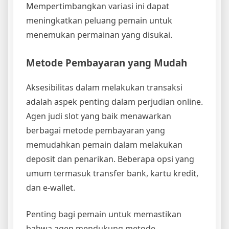
Mempertimbangkan variasi ini dapat
meningkatkan peluang pemain untuk
menemukan permainan yang disukai.
Metode Pembayaran yang Mudah
Aksesibilitas dalam melakukan transaksi
adalah aspek penting dalam perjudian online.
Agen judi slot yang baik menawarkan
berbagai metode pembayaran yang
memudahkan pemain dalam melakukan
deposit dan penarikan. Beberapa opsi yang
umum termasuk transfer bank, kartu kredit,
dan e-wallet.
Penting bagi pemain untuk memastikan
bahwa agen mendukung metode