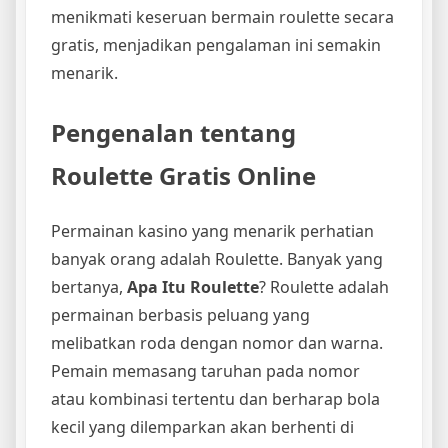
menikmati keseruan bermain roulette secara
gratis, menjadikan pengalaman ini semakin
menarik.
Pengenalan tentang
Roulette Gratis Online
Permainan kasino yang menarik perhatian
banyak orang adalah Roulette. Banyak yang
bertanya,
Apa Itu Roulette
? Roulette adalah
permainan berbasis peluang yang
melibatkan roda dengan nomor dan warna.
Pemain memasang taruhan pada nomor
atau kombinasi tertentu dan berharap bola
kecil yang dilemparkan akan berhenti di