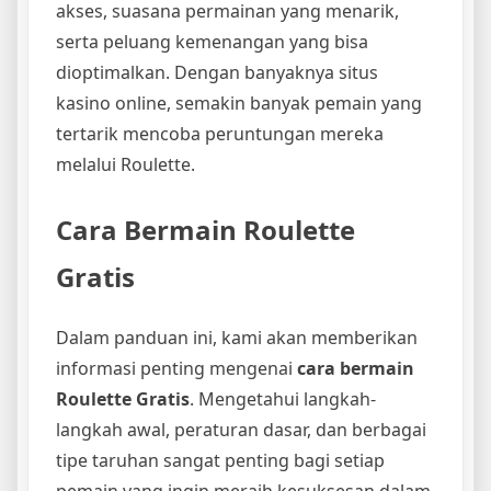
akses, suasana permainan yang menarik,
serta peluang kemenangan yang bisa
dioptimalkan. Dengan banyaknya situs
kasino online, semakin banyak pemain yang
tertarik mencoba peruntungan mereka
melalui Roulette.
Cara Bermain Roulette
Gratis
Dalam panduan ini, kami akan memberikan
informasi penting mengenai
cara bermain
Roulette Gratis
. Mengetahui langkah-
langkah awal, peraturan dasar, dan berbagai
tipe taruhan sangat penting bagi setiap