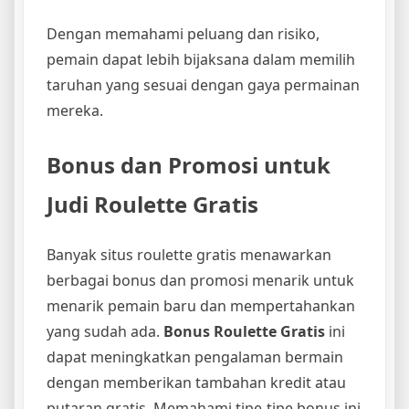
Dengan memahami peluang dan risiko,
pemain dapat lebih bijaksana dalam memilih
taruhan yang sesuai dengan gaya permainan
mereka.
Bonus dan Promosi untuk
Judi Roulette Gratis
Banyak situs roulette gratis menawarkan
berbagai bonus dan promosi menarik untuk
menarik pemain baru dan mempertahankan
yang sudah ada.
Bonus Roulette Gratis
ini
dapat meningkatkan pengalaman bermain
dengan memberikan tambahan kredit atau
putaran gratis. Memahami tipe-tipe bonus ini