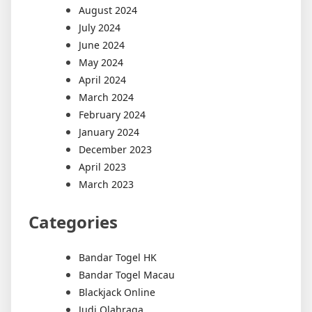
August 2024
July 2024
June 2024
May 2024
April 2024
March 2024
February 2024
January 2024
December 2023
April 2023
March 2023
Categories
Bandar Togel HK
Bandar Togel Macau
Blackjack Online
Judi Olahraga