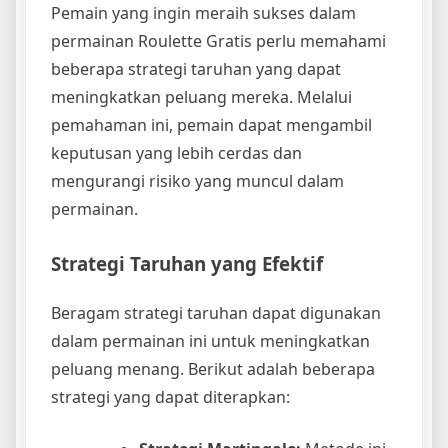
Pemain yang ingin meraih sukses dalam
permainan Roulette Gratis perlu memahami
beberapa strategi taruhan yang dapat
meningkatkan peluang mereka. Melalui
pemahaman ini, pemain dapat mengambil
keputusan yang lebih cerdas dan
mengurangi risiko yang muncul dalam
permainan.
Strategi Taruhan yang Efektif
Beragam strategi taruhan dapat digunakan
dalam permainan ini untuk meningkatkan
peluang menang. Berikut adalah beberapa
strategi yang dapat diterapkan: