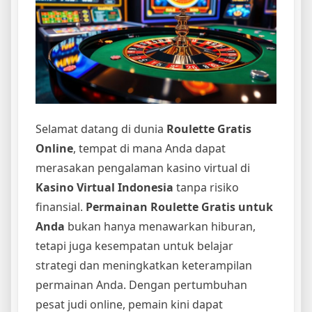
Selamat datang di dunia
Roulette Gratis
Online
, tempat di mana Anda dapat
merasakan pengalaman kasino virtual di
Kasino Virtual Indonesia
tanpa risiko
finansial.
Permainan Roulette Gratis untuk
Anda
bukan hanya menawarkan hiburan,
tetapi juga kesempatan untuk belajar
strategi dan meningkatkan keterampilan
permainan Anda. Dengan pertumbuhan
pesat judi online, pemain kini dapat