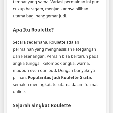
tempat yang sama. Variasi permainan ini pun
cukup beragam, menjadikannya pilihan
utama bagi penggemar judi.
Apa Itu Roulette?
Secara sederhana, Roulette adalah
permainan yang menghasilkan ketegangan
dan kesenangan. Pemain bisa bertaruh pada
angka tunggal, kelompok angka, warna,
maupun even dan odd. Dengan banyaknya
pilihan,
Popularitas Judi Roulette Gratis
semakin meningkat, terutama dalam format
online.
Sejarah Singkat Roulette