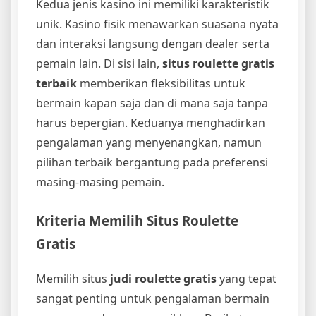
Kedua jenis kasino ini memiliki karakteristik
unik. Kasino fisik menawarkan suasana nyata
dan interaksi langsung dengan dealer serta
pemain lain. Di sisi lain,
situs roulette gratis
terbaik
memberikan fleksibilitas untuk
bermain kapan saja dan di mana saja tanpa
harus bepergian. Keduanya menghadirkan
pengalaman yang menyenangkan, namun
pilihan terbaik bergantung pada preferensi
masing-masing pemain.
Kriteria Memilih Situs Roulette
Gratis
Memilih situs
judi roulette gratis
yang tepat
sangat penting untuk pengalaman bermain