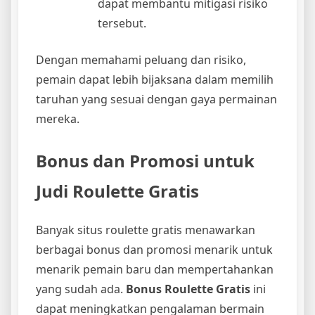
dapat membantu mitigasi risiko
tersebut.
Dengan memahami peluang dan risiko,
pemain dapat lebih bijaksana dalam memilih
taruhan yang sesuai dengan gaya permainan
mereka.
Bonus dan Promosi untuk
Judi Roulette Gratis
Banyak situs roulette gratis menawarkan
berbagai bonus dan promosi menarik untuk
menarik pemain baru dan mempertahankan
yang sudah ada.
Bonus Roulette Gratis
ini
dapat meningkatkan pengalaman bermain