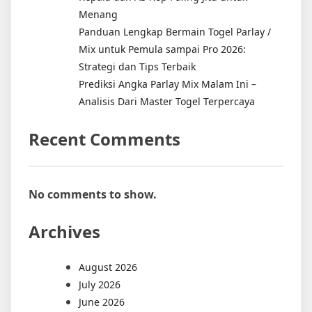
Menang
Panduan Lengkap Bermain Togel Parlay /
Mix untuk Pemula sampai Pro 2026:
Strategi dan Tips Terbaik
Prediksi Angka Parlay Mix Malam Ini –
Analisis Dari Master Togel Terpercaya
Recent Comments
No comments to show.
Archives
August 2026
July 2026
June 2026