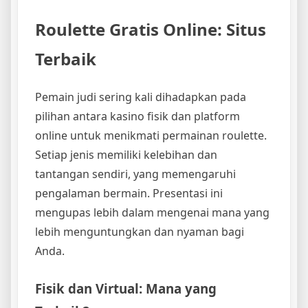
Roulette Gratis Online: Situs
Terbaik
Pemain judi sering kali dihadapkan pada
pilihan antara kasino fisik dan platform
online untuk menikmati permainan roulette.
Setiap jenis memiliki kelebihan dan
tantangan sendiri, yang memengaruhi
pengalaman bermain. Presentasi ini
mengupas lebih dalam mengenai mana yang
lebih menguntungkan dan nyaman bagi
Anda.
Fisik dan Virtual: Mana yang