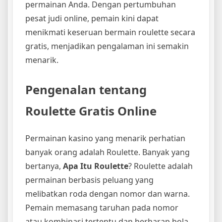
permainan Anda. Dengan pertumbuhan
pesat judi online, pemain kini dapat
menikmati keseruan bermain roulette secara
gratis, menjadikan pengalaman ini semakin
menarik.
Pengenalan tentang
Roulette Gratis Online
Permainan kasino yang menarik perhatian
banyak orang adalah Roulette. Banyak yang
bertanya,
Apa Itu Roulette
? Roulette adalah
permainan berbasis peluang yang
melibatkan roda dengan nomor dan warna.
Pemain memasang taruhan pada nomor
atau kombinasi tertentu dan berharap bola