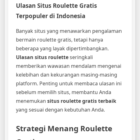
Ulasan Situs Roulette Gratis
Terpopuler di Indonesia
Banyak situs yang menawarkan pengalaman
bermain roulette gratis, tetapi hanya
beberapa yang layak dipertimbangkan.
Ulasan situs roulette
seringkali
memberikan wawasan mendalam mengenai
kelebihan dan kekurangan masing-masing
platform. Penting untuk membaca ulasan ini
sebelum memilih situs, membantu Anda
menemukan
situs roulette gratis terbaik
yang sesuai dengan kebutuhan Anda.
Strategi Menang Roulette