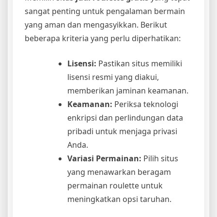
sangat penting untuk pengalaman bermain
yang aman dan mengasyikkan. Berikut
beberapa kriteria yang perlu diperhatikan:
Lisensi:
Pastikan situs memiliki
lisensi resmi yang diakui,
memberikan jaminan keamanan.
Keamanan:
Periksa teknologi
enkripsi dan perlindungan data
pribadi untuk menjaga privasi
Anda.
Variasi Permainan:
Pilih situs
yang menawarkan beragam
permainan roulette untuk
meningkatkan opsi taruhan.