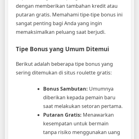
dengan memberikan tambahan kredit atau
putaran gratis. Memahami tipe-tipe bonus ini
sangat penting bagi Anda yang ingin
memaksimalkan peluang saat berjudi.
Tipe Bonus yang Umum Ditemui
Berikut adalah beberapa tipe bonus yang
sering ditemukan di situs roulette gratis:
Bonus Sambutan:
Umumnya
diberikan kepada pemain baru
saat melakukan setoran pertama.
Putaran Gratis:
Menawarkan
kesempatan untuk bermain
tanpa risiko menggunakan uang