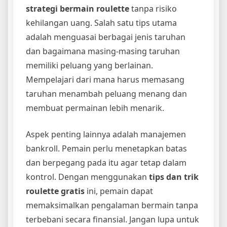
strategi bermain roulette
tanpa risiko
kehilangan uang. Salah satu tips utama
adalah menguasai berbagai jenis taruhan
dan bagaimana masing-masing taruhan
memiliki peluang yang berlainan.
Mempelajari dari mana harus memasang
taruhan menambah peluang menang dan
membuat permainan lebih menarik.
Aspek penting lainnya adalah manajemen
bankroll. Pemain perlu menetapkan batas
dan berpegang pada itu agar tetap dalam
kontrol. Dengan menggunakan
tips dan trik
roulette gratis
ini, pemain dapat
memaksimalkan pengalaman bermain tanpa
terbebani secara finansial. Jangan lupa untuk