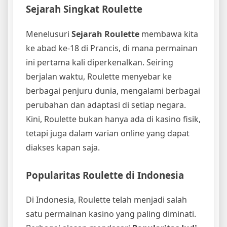
Sejarah Singkat Roulette
Menelusuri
Sejarah Roulette
membawa kita
ke abad ke-18 di Prancis, di mana permainan
ini pertama kali diperkenalkan. Seiring
berjalan waktu, Roulette menyebar ke
berbagai penjuru dunia, mengalami berbagai
perubahan dan adaptasi di setiap negara.
Kini, Roulette bukan hanya ada di kasino fisik,
tetapi juga dalam varian online yang dapat
diakses kapan saja.
Popularitas Roulette di Indonesia
Di Indonesia, Roulette telah menjadi salah
satu permainan kasino yang paling diminati.