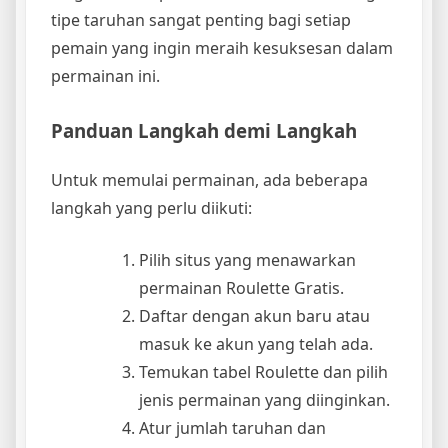
tipe taruhan sangat penting bagi setiap
pemain yang ingin meraih kesuksesan dalam
permainan ini.
Panduan Langkah demi Langkah
Untuk memulai permainan, ada beberapa
langkah yang perlu diikuti:
Pilih situs yang menawarkan
permainan Roulette Gratis.
Daftar dengan akun baru atau
masuk ke akun yang telah ada.
Temukan tabel Roulette dan pilih
jenis permainan yang diinginkan.
Atur jumlah taruhan dan