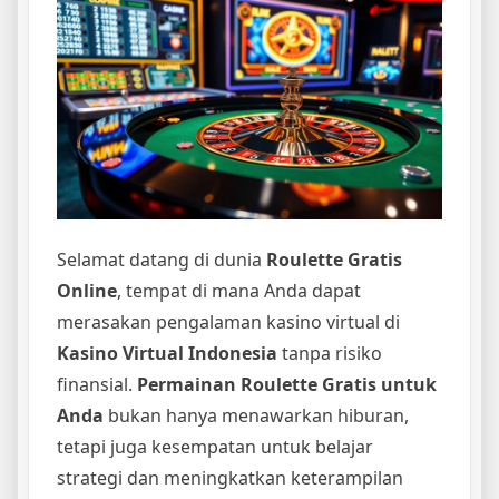
Selamat datang di dunia
Roulette Gratis
Online
, tempat di mana Anda dapat
merasakan pengalaman kasino virtual di
Kasino Virtual Indonesia
tanpa risiko
finansial.
Permainan Roulette Gratis untuk
Anda
bukan hanya menawarkan hiburan,
tetapi juga kesempatan untuk belajar
strategi dan meningkatkan keterampilan