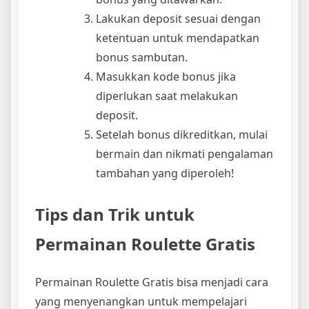
Lakukan deposit sesuai dengan
ketentuan untuk mendapatkan
bonus sambutan.
Masukkan kode bonus jika
diperlukan saat melakukan
deposit.
Setelah bonus dikreditkan, mulai
bermain dan nikmati pengalaman
tambahan yang diperoleh!
Tips dan Trik untuk
Permainan Roulette Gratis
Permainan Roulette Gratis bisa menjadi cara
yang menyenangkan untuk mempelajari