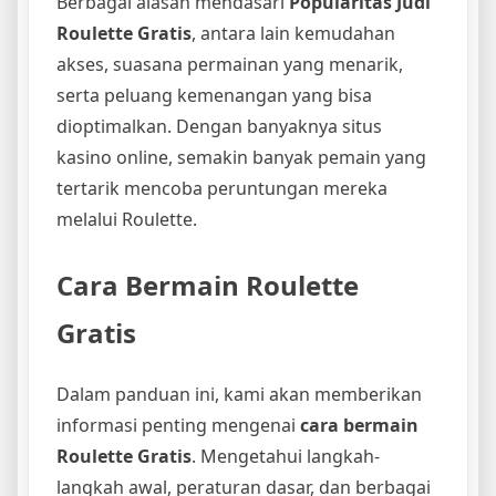
Berbagai alasan mendasari
Popularitas Judi
Roulette Gratis
, antara lain kemudahan
akses, suasana permainan yang menarik,
serta peluang kemenangan yang bisa
dioptimalkan. Dengan banyaknya situs
kasino online, semakin banyak pemain yang
tertarik mencoba peruntungan mereka
melalui Roulette.
Cara Bermain Roulette
Gratis
Dalam panduan ini, kami akan memberikan
informasi penting mengenai
cara bermain
Roulette Gratis
. Mengetahui langkah-
langkah awal, peraturan dasar, dan berbagai