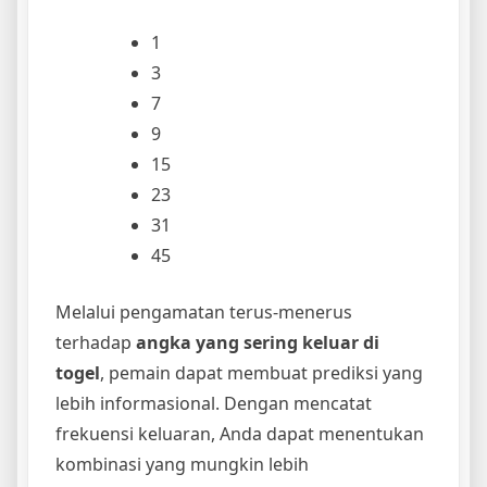
1
3
7
9
15
23
31
45
Melalui pengamatan terus-menerus
terhadap
angka yang sering keluar di
togel
, pemain dapat membuat prediksi yang
lebih informasional. Dengan mencatat
frekuensi keluaran, Anda dapat menentukan
kombinasi yang mungkin lebih