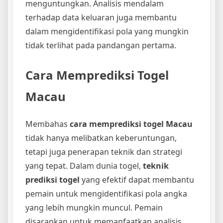
menguntungkan. Analisis mendalam
terhadap data keluaran juga membantu
dalam mengidentifikasi pola yang mungkin
tidak terlihat pada pandangan pertama.
Cara Memprediksi Togel
Macau
Membahas
cara memprediksi togel Macau
tidak hanya melibatkan keberuntungan,
tetapi juga penerapan teknik dan strategi
yang tepat. Dalam dunia togel,
teknik
prediksi togel
yang efektif dapat membantu
pemain untuk mengidentifikasi pola angka
yang lebih mungkin muncul. Pemain
disarankan untuk memanfaatkan analisis