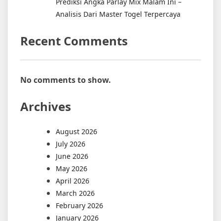
Prediksi Angka Parlay Mix Malam Ini –
Analisis Dari Master Togel Terpercaya
Recent Comments
No comments to show.
Archives
August 2026
July 2026
June 2026
May 2026
April 2026
March 2026
February 2026
January 2026