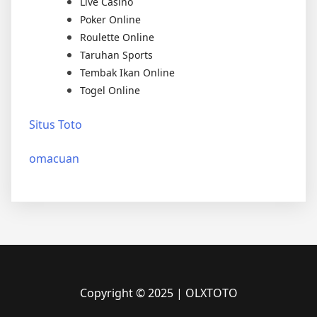
Live Casino
Poker Online
Roulette Online
Taruhan Sports
Tembak Ikan Online
Togel Online
Situs Toto
omacuan
Copyright © 2025 |
OLXTOTO