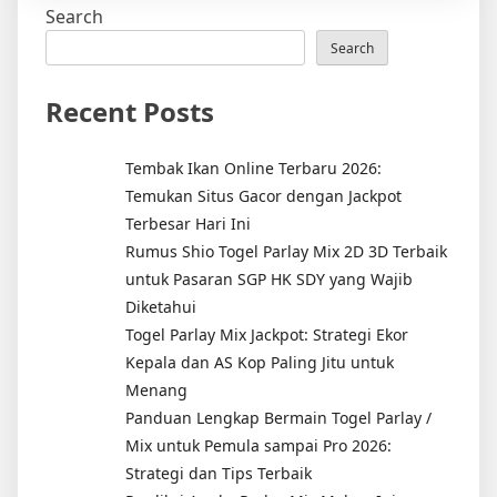
Search
Macau
Akurat
Search
dan
Terpercaya
Recent Posts
Tembak Ikan Online Terbaru 2026:
Temukan Situs Gacor dengan Jackpot
Terbesar Hari Ini
Rumus Shio Togel Parlay Mix 2D 3D Terbaik
untuk Pasaran SGP HK SDY yang Wajib
Diketahui
Togel Parlay Mix Jackpot: Strategi Ekor
Kepala dan AS Kop Paling Jitu untuk
Menang
Panduan Lengkap Bermain Togel Parlay /
Mix untuk Pemula sampai Pro 2026:
Strategi dan Tips Terbaik