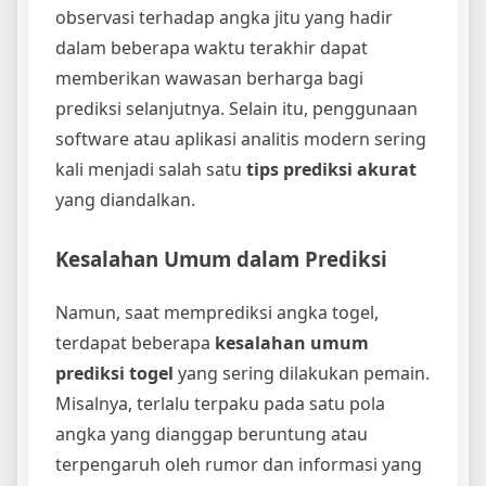
observasi terhadap angka jitu yang hadir
dalam beberapa waktu terakhir dapat
memberikan wawasan berharga bagi
prediksi selanjutnya. Selain itu, penggunaan
software atau aplikasi analitis modern sering
kali menjadi salah satu
tips prediksi akurat
yang diandalkan.
Kesalahan Umum dalam Prediksi
Namun, saat memprediksi angka togel,
terdapat beberapa
kesalahan umum
prediksi togel
yang sering dilakukan pemain.
Misalnya, terlalu terpaku pada satu pola
angka yang dianggap beruntung atau
terpengaruh oleh rumor dan informasi yang