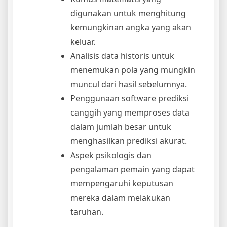
digunakan untuk menghitung
kemungkinan angka yang akan
keluar.
Analisis data historis untuk
menemukan pola yang mungkin
muncul dari hasil sebelumnya.
Penggunaan software prediksi
canggih yang memproses data
dalam jumlah besar untuk
menghasilkan prediksi akurat.
Aspek psikologis dan
pengalaman pemain yang dapat
mempengaruhi keputusan
mereka dalam melakukan
taruhan.