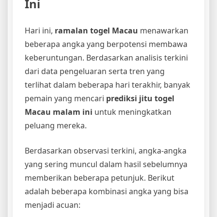
Ini
Hari ini,
ramalan togel Macau
menawarkan
beberapa angka yang berpotensi membawa
keberuntungan. Berdasarkan analisis terkini
dari data pengeluaran serta tren yang
terlihat dalam beberapa hari terakhir, banyak
pemain yang mencari
prediksi jitu togel
Macau malam ini
untuk meningkatkan
peluang mereka.
Berdasarkan observasi terkini, angka-angka
yang sering muncul dalam hasil sebelumnya
memberikan beberapa petunjuk. Berikut
adalah beberapa kombinasi angka yang bisa
menjadi acuan: