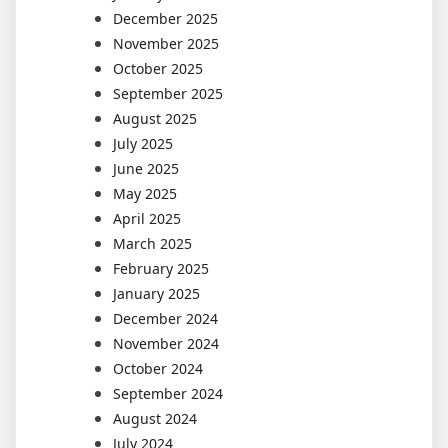
December 2025
November 2025
October 2025
September 2025
August 2025
July 2025
June 2025
May 2025
April 2025
March 2025
February 2025
January 2025
December 2024
November 2024
October 2024
September 2024
August 2024
July 2024