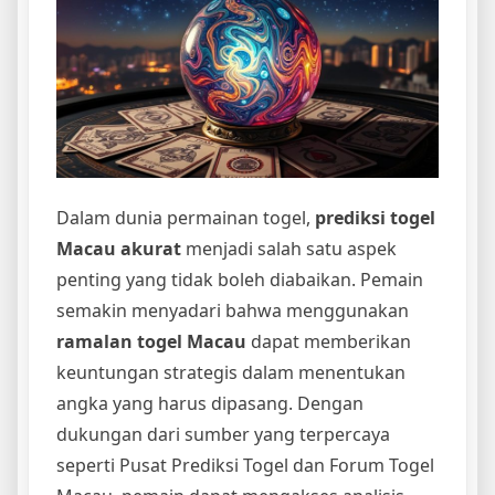
Dalam dunia permainan togel,
prediksi togel
Macau akurat
menjadi salah satu aspek
penting yang tidak boleh diabaikan. Pemain
semakin menyadari bahwa menggunakan
ramalan togel Macau
dapat memberikan
keuntungan strategis dalam menentukan
angka yang harus dipasang. Dengan
dukungan dari sumber yang terpercaya
seperti Pusat Prediksi Togel dan Forum Togel