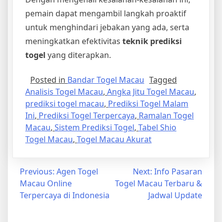
pemain dapat mengambil langkah proaktif
untuk menghindari jebakan yang ada, serta
meningkatkan efektivitas
teknik prediksi
togel
yang diterapkan.
Posted in
Bandar Togel Macau
Tagged
Analisis Togel Macau
,
Angka Jitu Togel Macau
,
prediksi togel macau
,
Prediksi Togel Malam
Ini
,
Prediksi Togel Terpercaya
,
Ramalan Togel
Macau
,
Sistem Prediksi Togel
,
Tabel Shio
Togel Macau
,
Togel Macau Akurat
Post
Previous:
Agen Togel
Next:
Info Pasaran
Macau Online
Togel Macau Terbaru &
navigation
Terpercaya di Indonesia
Jadwal Update