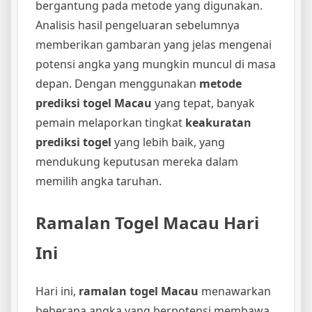
bergantung pada metode yang digunakan.
Analisis hasil pengeluaran sebelumnya
memberikan gambaran yang jelas mengenai
potensi angka yang mungkin muncul di masa
depan. Dengan menggunakan
metode
prediksi togel Macau
yang tepat, banyak
pemain melaporkan tingkat
keakuratan
prediksi togel
yang lebih baik, yang
mendukung keputusan mereka dalam
memilih angka taruhan.
Ramalan Togel Macau Hari
Ini
Hari ini,
ramalan togel Macau
menawarkan
beberapa angka yang berpotensi membawa