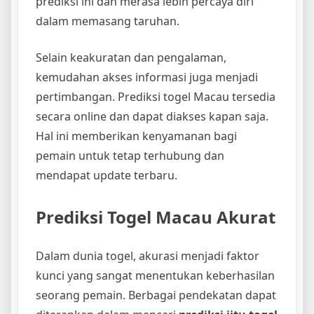
prediksi ini dan merasa lebih percaya diri
dalam memasang taruhan.
Selain keakuratan dan pengalaman,
kemudahan akses informasi juga menjadi
pertimbangan. Prediksi togel Macau tersedia
secara online dan dapat diakses kapan saja.
Hal ini memberikan kenyamanan bagi
pemain untuk tetap terhubung dan
mendapat update terbaru.
Prediksi Togel Macau Akurat
Dalam dunia togel, akurasi menjadi faktor
kunci yang sangat menentukan keberhasilan
seorang pemain. Berbagai pendekatan dapat