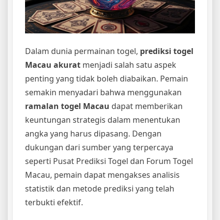
Dalam dunia permainan togel,
prediksi togel
Macau akurat
menjadi salah satu aspek
penting yang tidak boleh diabaikan. Pemain
semakin menyadari bahwa menggunakan
ramalan togel Macau
dapat memberikan
keuntungan strategis dalam menentukan
angka yang harus dipasang. Dengan
dukungan dari sumber yang terpercaya
seperti Pusat Prediksi Togel dan Forum Togel
Macau, pemain dapat mengakses analisis
statistik dan metode prediksi yang telah
terbukti efektif.