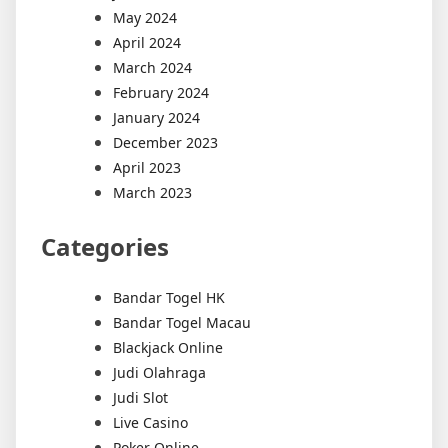
May 2024
April 2024
March 2024
February 2024
January 2024
December 2023
April 2023
March 2023
Categories
Bandar Togel HK
Bandar Togel Macau
Blackjack Online
Judi Olahraga
Judi Slot
Live Casino
Poker Online