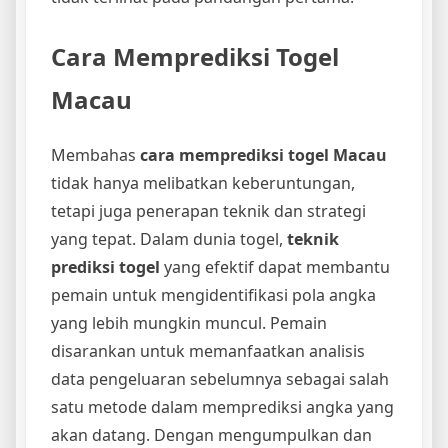
Cara Memprediksi Togel
Macau
Membahas
cara memprediksi togel Macau
tidak hanya melibatkan keberuntungan,
tetapi juga penerapan teknik dan strategi
yang tepat. Dalam dunia togel,
teknik
prediksi togel
yang efektif dapat membantu
pemain untuk mengidentifikasi pola angka
yang lebih mungkin muncul. Pemain
disarankan untuk memanfaatkan analisis
data pengeluaran sebelumnya sebagai salah
satu metode dalam memprediksi angka yang
akan datang. Dengan mengumpulkan dan