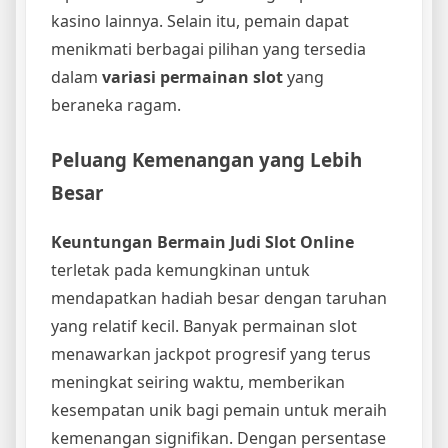
kasino lainnya. Selain itu, pemain dapat
menikmati berbagai pilihan yang tersedia
dalam
variasi permainan slot
yang
beraneka ragam.
Peluang Kemenangan yang Lebih
Besar
Keuntungan Bermain Judi Slot Online
terletak pada kemungkinan untuk
mendapatkan hadiah besar dengan taruhan
yang relatif kecil. Banyak permainan slot
menawarkan jackpot progresif yang terus
meningkat seiring waktu, memberikan
kesempatan unik bagi pemain untuk meraih
kemenangan signifikan. Dengan persentase