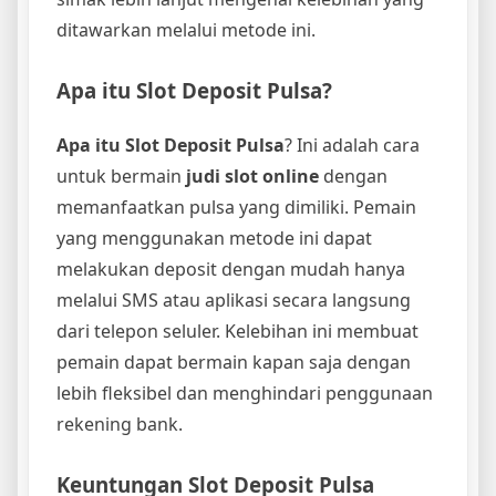
ditawarkan melalui metode ini.
Apa itu Slot Deposit Pulsa?
Apa itu Slot Deposit Pulsa
? Ini adalah cara
untuk bermain
judi slot online
dengan
memanfaatkan pulsa yang dimiliki. Pemain
yang menggunakan metode ini dapat
melakukan deposit dengan mudah hanya
melalui SMS atau aplikasi secara langsung
dari telepon seluler. Kelebihan ini membuat
pemain dapat bermain kapan saja dengan
lebih fleksibel dan menghindari penggunaan
rekening bank.
Keuntungan Slot Deposit Pulsa