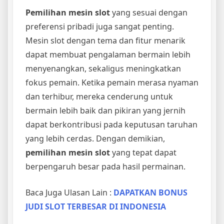
Pemilihan mesin slot
yang sesuai dengan
preferensi pribadi juga sangat penting.
Mesin slot dengan tema dan fitur menarik
dapat membuat pengalaman bermain lebih
menyenangkan, sekaligus meningkatkan
fokus pemain. Ketika pemain merasa nyaman
dan terhibur, mereka cenderung untuk
bermain lebih baik dan pikiran yang jernih
dapat berkontribusi pada keputusan taruhan
yang lebih cerdas. Dengan demikian,
pemilihan mesin slot
yang tepat dapat
berpengaruh besar pada hasil permainan.
Baca Juga Ulasan Lain :
DAPATKAN BONUS
JUDI SLOT TERBESAR DI INDONESIA