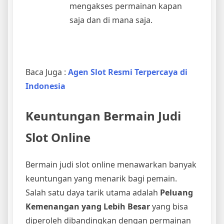
mengakses permainan kapan
saja dan di mana saja.
Baca Juga :
Agen Slot Resmi Terpercaya di
Indonesia
Keuntungan Bermain Judi
Slot Online
Bermain judi slot online menawarkan banyak
keuntungan yang menarik bagi pemain.
Salah satu daya tarik utama adalah
Peluang
Kemenangan yang Lebih Besar
yang bisa
diperoleh dibandingkan dengan permainan