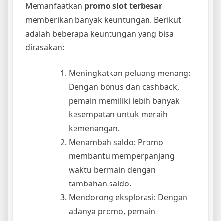
Memanfaatkan
promo slot terbesar
memberikan banyak keuntungan. Berikut
adalah beberapa keuntungan yang bisa
dirasakan:
Meningkatkan peluang menang:
Dengan bonus dan cashback,
pemain memiliki lebih banyak
kesempatan untuk meraih
kemenangan.
Menambah saldo: Promo
membantu memperpanjang
waktu bermain dengan
tambahan saldo.
Mendorong eksplorasi: Dengan
adanya promo, pemain