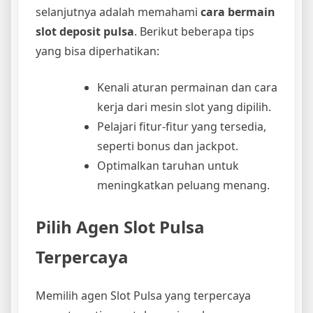
selanjutnya adalah memahami
cara bermain
slot deposit pulsa
. Berikut beberapa tips
yang bisa diperhatikan:
Kenali aturan permainan dan cara
kerja dari mesin slot yang dipilih.
Pelajari fitur-fitur yang tersedia,
seperti bonus dan jackpot.
Optimalkan taruhan untuk
meningkatkan peluang menang.
Pilih Agen Slot Pulsa
Terpercaya
Memilih agen Slot Pulsa yang terpercaya