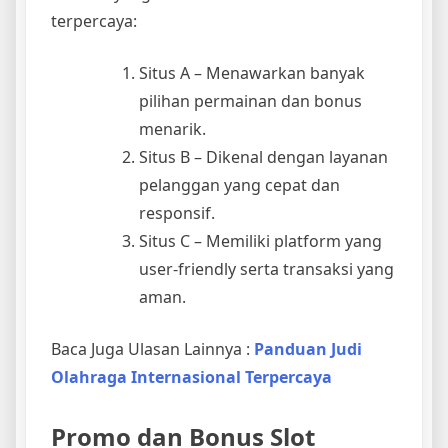
terpercaya:
Situs A – Menawarkan banyak
pilihan permainan dan bonus
menarik.
Situs B – Dikenal dengan layanan
pelanggan yang cepat dan
responsif.
Situs C – Memiliki platform yang
user-friendly serta transaksi yang
aman.
Baca Juga Ulasan Lainnya :
Panduan Judi
Olahraga Internasional Terpercaya
Promo dan Bonus Slot