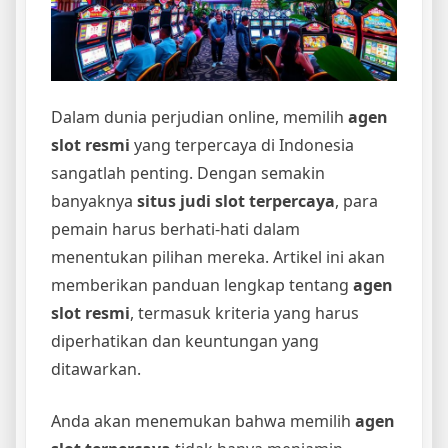
Dalam dunia perjudian online, memilih
agen
slot resmi
yang terpercaya di Indonesia
sangatlah penting. Dengan semakin
banyaknya
situs judi slot terpercaya
, para
pemain harus berhati-hati dalam
menentukan pilihan mereka. Artikel ini akan
memberikan panduan lengkap tentang
agen
slot resmi
, termasuk kriteria yang harus
diperhatikan dan keuntungan yang
ditawarkan.
Anda akan menemukan bahwa memilih
agen