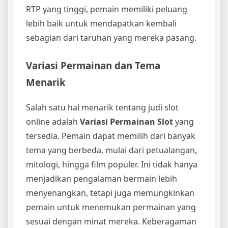
RTP yang tinggi, pemain memiliki peluang
lebih baik untuk mendapatkan kembali
sebagian dari taruhan yang mereka pasang.
Variasi Permainan dan Tema
Menarik
Salah satu hal menarik tentang judi slot
online adalah
Variasi Permainan Slot
yang
tersedia. Pemain dapat memilih dari banyak
tema yang berbeda, mulai dari petualangan,
mitologi, hingga film populer. Ini tidak hanya
menjadikan pengalaman bermain lebih
menyenangkan, tetapi juga memungkinkan
pemain untuk menemukan permainan yang
sesuai dengan minat mereka. Keberagaman