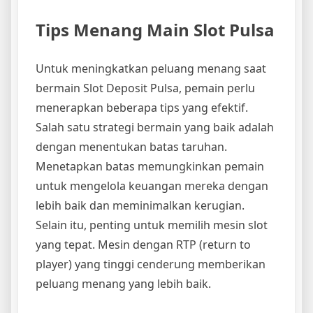
Tips Menang Main Slot Pulsa
Untuk meningkatkan peluang menang saat
bermain Slot Deposit Pulsa, pemain perlu
menerapkan beberapa tips yang efektif.
Salah satu strategi bermain yang baik adalah
dengan menentukan batas taruhan.
Menetapkan batas memungkinkan pemain
untuk mengelola keuangan mereka dengan
lebih baik dan meminimalkan kerugian.
Selain itu, penting untuk memilih mesin slot
yang tepat. Mesin dengan RTP (return to
player) yang tinggi cenderung memberikan
peluang menang yang lebih baik.