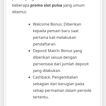
beberapa
promo slot pulsa
yang umum
ditemui:
Welcome Bonus: Diberikan
kepada pemain baru saat
pertama kali melakukan
pendaftaran.
Deposit Match: Bonus yang
diberikan sesuai dengan
persentase dari jumlah deposit
yang dilakukan.
Cashback: Pengembalian
sebagian dari kerugian pada
setiap permainan dalam periode
tertentu.