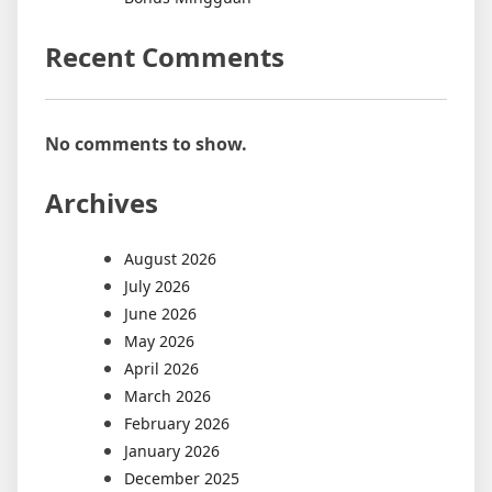
Recent Comments
No comments to show.
Archives
August 2026
July 2026
June 2026
May 2026
April 2026
March 2026
February 2026
January 2026
December 2025