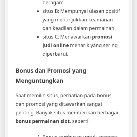
beragam.
situs B: Mempunyai ulasan positif
yang menunjukkan keamanan
dan keadilan dalam permainan.
situs C: Menawarkan
promosi
judi online
menarik yang sering
diperbarui.
Bonus dan Promosi yang
Menguntungkan
Saat memilih situs, perhatian pada bonus
dan promosi yang ditawarkan sangat
penting. Banyak situs memberikan berbagai
bonus permainan slot
, seperti: