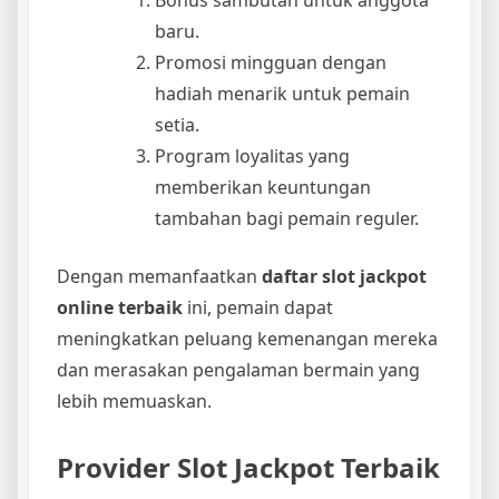
Bonus sambutan untuk anggota
baru.
Promosi mingguan dengan
hadiah menarik untuk pemain
setia.
Program loyalitas yang
memberikan keuntungan
tambahan bagi pemain reguler.
Dengan memanfaatkan
daftar slot jackpot
online terbaik
ini, pemain dapat
meningkatkan peluang kemenangan mereka
dan merasakan pengalaman bermain yang
lebih memuaskan.
Provider Slot Jackpot Terbaik