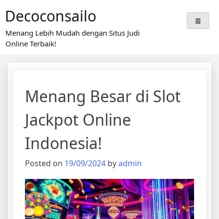
Skip
Decoconsailo
to
content
Menang Lebih Mudah dengan Situs Judi
Online Terbaik!
Menang Besar di Slot
Jackpot Online
Indonesia!
Posted on
19/09/2024
by
admin