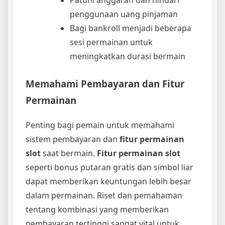
Patuhi anggaran dan hindari
penggunaan uang pinjaman
Bagi bankroll menjadi beberapa
sesi permainan untuk
meningkatkan durasi bermain
Memahami Pembayaran dan Fitur
Permainan
Penting bagi pemain untuk memahami
sistem pembayaran dan
fitur permainan
slot
saat bermain.
Fitur permainan slot
seperti bonus putaran gratis dan simbol liar
dapat memberikan keuntungan lebih besar
dalam permainan. Riset dan pemahaman
tentang kombinasi yang memberikan
pembayaran tertinggi sangat vital untuk