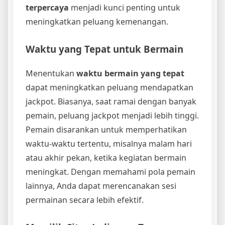
terpercaya
menjadi kunci penting untuk
meningkatkan peluang kemenangan.
Waktu yang Tepat untuk Bermain
Menentukan
waktu bermain yang tepat
dapat meningkatkan peluang mendapatkan
jackpot. Biasanya, saat ramai dengan banyak
pemain, peluang jackpot menjadi lebih tinggi.
Pemain disarankan untuk memperhatikan
waktu-waktu tertentu, misalnya malam hari
atau akhir pekan, ketika kegiatan bermain
meningkat. Dengan memahami pola pemain
lainnya, Anda dapat merencanakan sesi
permainan secara lebih efektif.