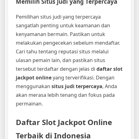
Memilih Situs Judi yang Terpercaya
Pemilihan situs judi yang terpercaya
sangatlah penting untuk keamanan dan
kenyamanan bermain. Pastikan untuk
melakukan pengecekan sebelum mendaftar.
Cari tahu tentang reputasi situs melalui
ulasan pemain lain, dan pastikan situs
tersebut terdaftar dengan jelas di
daftar slot
jackpot online
yang terverifikasi. Dengan
menggunakan
situs judi terpercaya
, Anda
akan merasa lebih tenang dan fokus pada
permainan.
Daftar Slot Jackpot Online
Terbaik di Indonesia