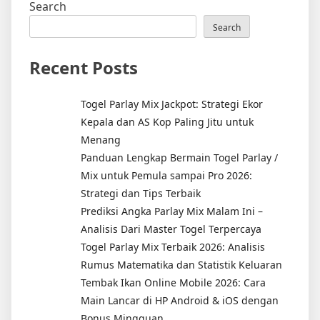
Search
Search
Recent Posts
Togel Parlay Mix Jackpot: Strategi Ekor
Kepala dan AS Kop Paling Jitu untuk
Menang
Panduan Lengkap Bermain Togel Parlay /
Mix untuk Pemula sampai Pro 2026:
Strategi dan Tips Terbaik
Prediksi Angka Parlay Mix Malam Ini –
Analisis Dari Master Togel Terpercaya
Togel Parlay Mix Terbaik 2026: Analisis
Rumus Matematika dan Statistik Keluaran
Tembak Ikan Online Mobile 2026: Cara
Main Lancar di HP Android & iOS dengan
Bonus Mingguan