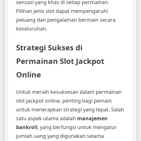
sensasi yang khas di setiap permainan.
Pilihan jenis slot dapat mempengaruhi
peluang dan pengalaman bermain secara
keseluruhan.
Strategi Sukses di
Permainan Slot Jackpot
Online
Untuk meraih kesuksesan dalam permainan
slot jackpot online, penting bagi pemain
untuk menerapkan strategi yang tepat. Salah
satu aspek utama adalah
manajemen
bankroll
, yang berfungsi untuk mengatur
jumlah uang yang digunakan selama