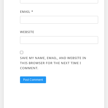
EMAIL
*
WEBSITE
SAVE MY NAME, EMAIL, AND WEBSITE IN
THIS BROWSER FOR THE NEXT TIME I
COMMENT.