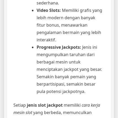
sederhana.
Video Slots:
Memiliki grafis yang
lebih modern dengan banyak
fitur bonus, menawarkan
pengalaman bermain yang lebih
interaktif.
Progressive Jackpots:
Jenis ini
mengumpulkan taruhan dari
berbagai mesin untuk
menciptakan jackpot yang besar.
Semakin banyak pemain yang
berpartisipasi, semakin besar
pula potensi jackpotnya.
Setiap
jenis slot jackpot
memiliki
cara kerja
mesin slot
yang berbeda, memunculkan