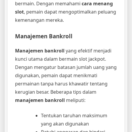
bermain. Dengan memahami
cara menang
slot
, pemain dapat mengoptimalkan peluang
kemenangan mereka.
Manajemen Bankroll
Manajemen bankroll
yang efektif menjadi
kunci utama dalam bermain slot jackpot.
Dengan mengatur batasan jumlah uang yang
digunakan, pemain dapat menikmati
permainan tanpa harus khawatir tentang
kerugian besar. Beberapa tips dalam
manajemen bankroll
meliputi:
Tentukan taruhan maksimum
yang akan digunakan