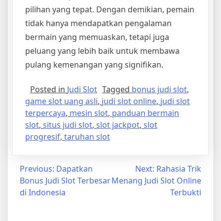
pilihan yang tepat. Dengan demikian, pemain
tidak hanya mendapatkan pengalaman
bermain yang memuaskan, tetapi juga
peluang yang lebih baik untuk membawa
pulang kemenangan yang signifikan.
Posted in
Judi Slot
Tagged
bonus judi slot
,
game slot uang asli
,
judi slot online
,
judi slot
terpercaya
,
mesin slot
,
panduan bermain
slot
,
situs judi slot
,
slot jackpot
,
slot
progresif
,
taruhan slot
Post
Previous:
Dapatkan
Next:
Rahasia Trik
Bonus Judi Slot Terbesar
Menang Judi Slot Online
navigation
di Indonesia
Terbukti