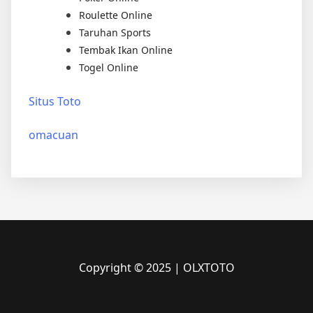
Roulette Online
Taruhan Sports
Tembak Ikan Online
Togel Online
Situs Toto
omacuan
Copyright © 2025 |
OLXTOTO