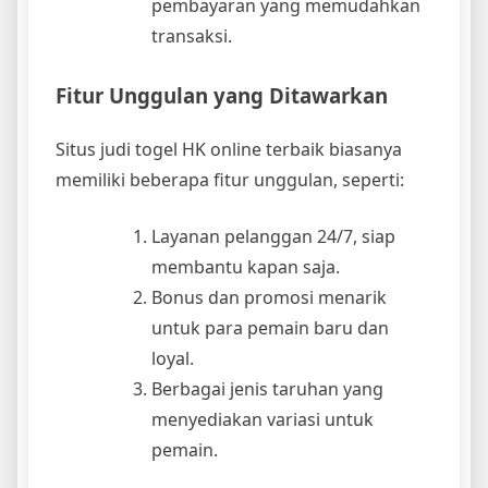
pembayaran yang memudahkan
transaksi.
Fitur Unggulan yang Ditawarkan
Situs judi togel HK online terbaik biasanya
memiliki beberapa fitur unggulan, seperti:
Layanan pelanggan 24/7, siap
membantu kapan saja.
Bonus dan promosi menarik
untuk para pemain baru dan
loyal.
Berbagai jenis taruhan yang
menyediakan variasi untuk
pemain.