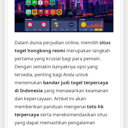
Dalam dunia perjudian online, memilih
situs
togel hongkong resmi
merupakan langkah
pertama yang krusial bagi para pemain.
Dengan semakin banyaknya opsi yang
tersedia, penting bagi Anda untuk
menemukan
bandar judi togel terpercaya
di Indonesia
yang menawarkan keamanan
dan kepercayaan. Artikel ini akan
memberikan panduan mengenai
toto hk
terpercaya
serta merekomendasikan situs
yang dapat memastikan pengalaman