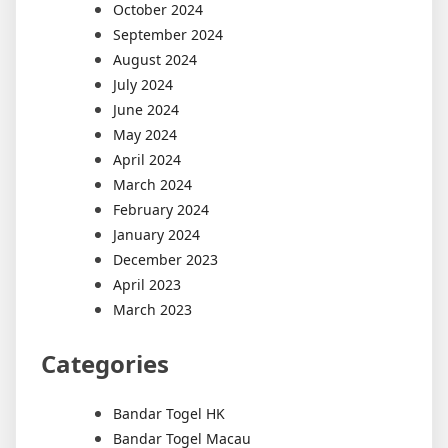
October 2024
September 2024
August 2024
July 2024
June 2024
May 2024
April 2024
March 2024
February 2024
January 2024
December 2023
April 2023
March 2023
Categories
Bandar Togel HK
Bandar Togel Macau