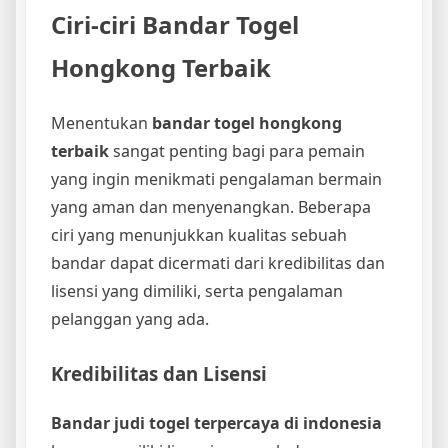
Ciri-ciri Bandar Togel
Hongkong Terbaik
Menentukan
bandar togel hongkong
terbaik
sangat penting bagi para pemain
yang ingin menikmati pengalaman bermain
yang aman dan menyenangkan. Beberapa
ciri yang menunjukkan kualitas sebuah
bandar dapat dicermati dari kredibilitas dan
lisensi yang dimiliki, serta pengalaman
pelanggan yang ada.
Kredibilitas dan Lisensi
Bandar judi togel terpercaya di indonesia