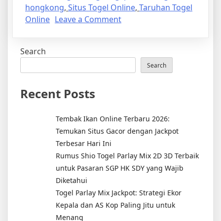
hongkong
,
Situs Togel Online
,
Taruhan Togel
on
Online
Leave a Comment
Daftar
Situs
Search
Togel
Hongkong
Search
Resmi
Terpercaya
Recent Posts
Tembak Ikan Online Terbaru 2026:
Temukan Situs Gacor dengan Jackpot
Terbesar Hari Ini
Rumus Shio Togel Parlay Mix 2D 3D Terbaik
untuk Pasaran SGP HK SDY yang Wajib
Diketahui
Togel Parlay Mix Jackpot: Strategi Ekor
Kepala dan AS Kop Paling Jitu untuk
Menang