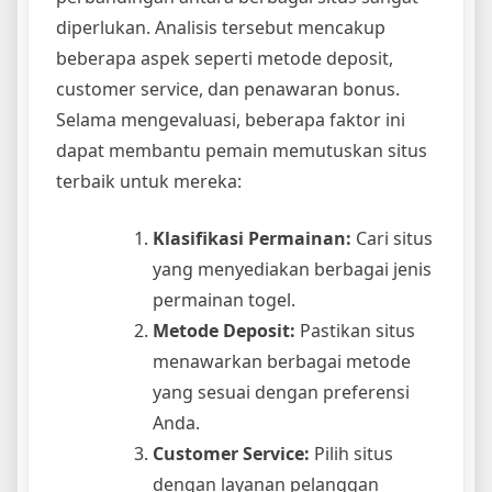
diperlukan. Analisis tersebut mencakup
beberapa aspek seperti metode deposit,
customer service, dan penawaran bonus.
Selama mengevaluasi, beberapa faktor ini
dapat membantu pemain memutuskan situs
terbaik untuk mereka:
Klasifikasi Permainan:
Cari situs
yang menyediakan berbagai jenis
permainan togel.
Metode Deposit:
Pastikan situs
menawarkan berbagai metode
yang sesuai dengan preferensi
Anda.
Customer Service:
Pilih situs
dengan layanan pelanggan