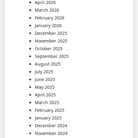
April 2026
March 2026
February 2026
January 2026
December 2025
November 2025
October 2025
September 2025
August 2025
July 2025
June 2025
May 2025
April 2025
March 2025
February 2025
January 2025
December 2024
November 2024