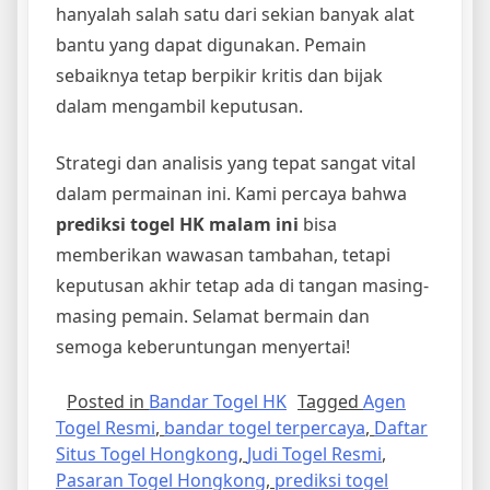
hanyalah salah satu dari sekian banyak alat
bantu yang dapat digunakan. Pemain
sebaiknya tetap berpikir kritis dan bijak
dalam mengambil keputusan.
Strategi dan analisis yang tepat sangat vital
dalam permainan ini. Kami percaya bahwa
prediksi togel HK malam ini
bisa
memberikan wawasan tambahan, tetapi
keputusan akhir tetap ada di tangan masing-
masing pemain. Selamat bermain dan
semoga keberuntungan menyertai!
Posted in
Bandar Togel HK
Tagged
Agen
Togel Resmi
,
bandar togel terpercaya
,
Daftar
Situs Togel Hongkong
,
Judi Togel Resmi
,
Pasaran Togel Hongkong
,
prediksi togel