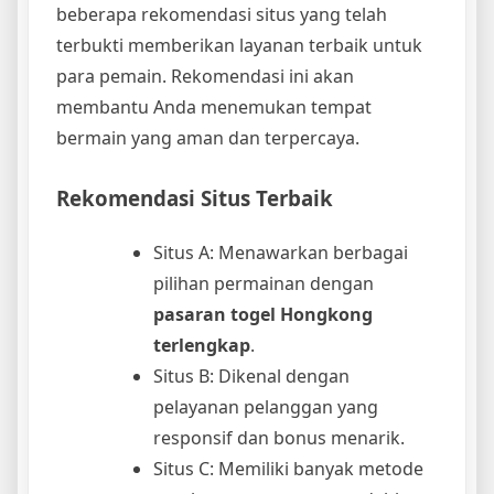
beberapa rekomendasi situs yang telah
terbukti memberikan layanan terbaik untuk
para pemain. Rekomendasi ini akan
membantu Anda menemukan tempat
bermain yang aman dan terpercaya.
Rekomendasi Situs Terbaik
Situs A: Menawarkan berbagai
pilihan permainan dengan
pasaran togel Hongkong
terlengkap
.
Situs B: Dikenal dengan
pelayanan pelanggan yang
responsif dan bonus menarik.
Situs C: Memiliki banyak metode