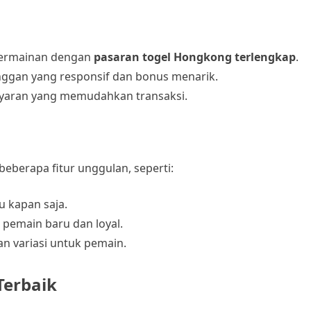
 permainan dengan
pasaran togel Hongkong terlengkap
.
anggan yang responsif dan bonus menarik.
ayaran yang memudahkan transaksi.
 beberapa fitur unggulan, seperti:
 kapan saja.
pemain baru dan loyal.
n variasi untuk pemain.
Terbaik