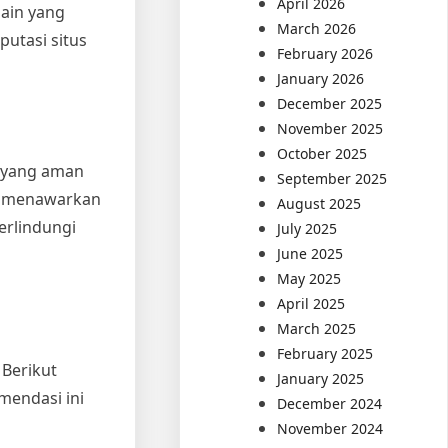
April 2026
main yang
March 2026
utasi situs
February 2026
January 2026
December 2025
November 2025
October 2025
n yang aman
September 2025
ng menawarkan
August 2025
erlindungi
July 2025
June 2025
May 2025
April 2025
March 2025
February 2025
Berikut
January 2025
mendasi ini
December 2024
November 2024