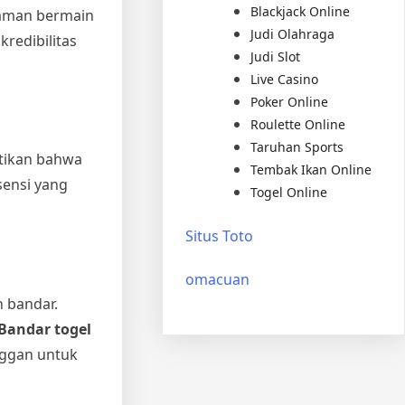
Blackjack Online
laman bermain
Judi Olahraga
redibilitas
Judi Slot
Live Casino
Poker Online
Roulette Online
Taruhan Sports
stikan bahwa
Tembak Ikan Online
sensi yang
Togel Online
Situs Toto
omacuan
 bandar.
Bandar togel
nggan untuk