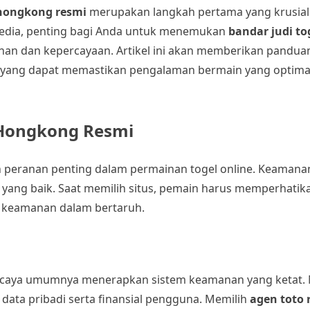
 hongkong resmi
merupakan langkah pertama yang krusial
sedia, penting bagi Anda untuk menemukan
bandar judi to
n dan kepercayaan. Artikel ini akan memberikan pandua
 yang dapat memastikan pengalaman bermain yang optima
 Hongkong Resmi
peranan penting dalam permainan togel online. Keamana
 yang baik. Saat memilih situs, pemain harus memperhati
 keamanan dalam bertaruh.
rcaya umumnya menerapkan sistem keamanan yang ketat.
data pribadi serta finansial pengguna. Memilih
agen toto 