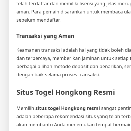
telah terdaftar dan memiliki lisensi yang jelas 
aman. Para pemain disarankan untuk membaca ulasan
sebelum mendaftar.
Transaksi yang Aman
Keamanan transaksi adalah hal yang tidak boleh 
dan terpercaya, memberikan jaminan untuk setiap 
berbagai pilihan metode deposit dan penarikan, s
dengan baik selama proses transaksi.
Situs Togel Hongkong Resmi
Memilih
situs togel Hongkong resmi
sangat penti
adalah beberapa rekomendasi situs yang telah ter
akan membantu Anda menemukan tempat bermain 