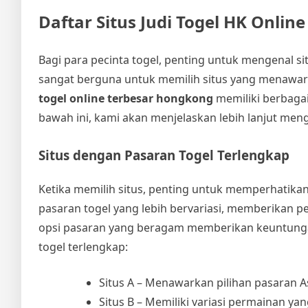
Daftar Situs Judi Togel HK Online
Bagi para pecinta togel, penting untuk mengenal sit
sangat berguna untuk memilih situs yang menawark
togel online terbesar hongkong
memiliki berbaga
bawah ini, kami akan menjelaskan lebih lanjut men
Situs dengan Pasaran Togel Terlengkap
Ketika memilih situs, penting untuk memperhatik
pasaran togel yang lebih bervariasi, memberikan p
opsi pasaran yang beragam memberikan keuntungan 
togel terlengkap:
Situs A – Menawarkan pilihan pasaran A
Situs B – Memiliki variasi permainan yan