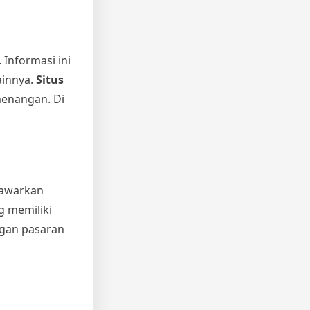
 Informasi ini
ainnya.
Situs
menangan. Di
nawarkan
g memiliki
ngan pasaran