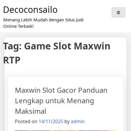
Skip
Decoconsailo
to
content
Menang Lebih Mudah dengan Situs Judi
Online Terbaik!
Tag:
Game Slot Maxwin
RTP
Maxwin Slot Gacor Panduan
Lengkap untuk Menang
Maksimal
Posted on
14/11/2025
by
admin