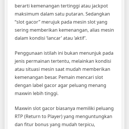
berarti kemenangan tertinggi atau jackpot
maksimum dalam satu putaran. Sedangkan
“slot gacor” merujuk pada mesin slot yang
sering memberikan kemenangan, alias mesin
dalam kondisi ‘lancar’ atau ‘aktif’.
Penggunaan istilah ini bukan menunjuk pada
jenis permainan tertentu, melainkan kondisi
atau situasi mesin saat mudah memberikan
kemenangan besar. Pemain mencari slot
dengan label gacor agar peluang menang
maxwin lebih tinggi.
Maxwin slot gacor biasanya memiliki peluang
RTP (Return to Player) yang menguntungkan
dan fitur bonus yang mudah terpicu,