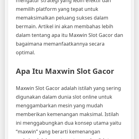
mengatur strategi yang lebih efektif dan
memilih platform yang tepat untuk
memaksimalkan peluang sukses dalam
bermain. Artikel ini akan membahas lebih
dalam tentang apa itu Maxwin Slot Gacor dan
bagaimana memanfaatkannya secara
optimal.
Apa Itu Maxwin Slot Gacor
Maxwin Slot Gacor adalah istilah yang sering
digunakan dalam dunia slot online untuk
menggambarkan mesin yang mudah
memberikan kemenangan maksimal. Istilah
ini menggabungkan dua konsep utama yaitu
“maxwin” yang berarti kemenangan