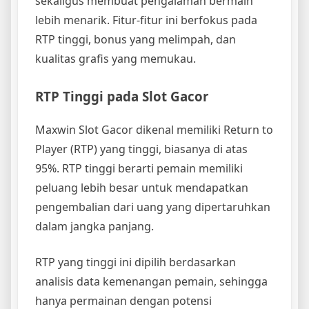
sekaligus membuat pengalaman bermain
lebih menarik. Fitur-fitur ini berfokus pada
RTP tinggi, bonus yang melimpah, dan
kualitas grafis yang memukau.
RTP Tinggi pada Slot Gacor
Maxwin Slot Gacor dikenal memiliki Return to
Player (RTP) yang tinggi, biasanya di atas
95%. RTP tinggi berarti pemain memiliki
peluang lebih besar untuk mendapatkan
pengembalian dari uang yang dipertaruhkan
dalam jangka panjang.
RTP yang tinggi ini dipilih berdasarkan
analisis data kemenangan pemain, sehingga
hanya permainan dengan potensi