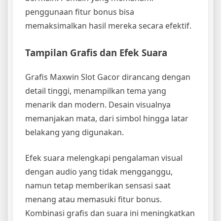
penggunaan fitur bonus bisa
memaksimalkan hasil mereka secara efektif.
Tampilan Grafis dan Efek Suara
Grafis Maxwin Slot Gacor dirancang dengan
detail tinggi, menampilkan tema yang
menarik dan modern. Desain visualnya
memanjakan mata, dari simbol hingga latar
belakang yang digunakan.
Efek suara melengkapi pengalaman visual
dengan audio yang tidak mengganggu,
namun tetap memberikan sensasi saat
menang atau memasuki fitur bonus.
Kombinasi grafis dan suara ini meningkatkan