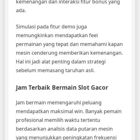
kemenangan dan interaksi fitur bonus yang
ada.
Simulasi pada fitur demo juga
memungkinkan mendapatkan feel
permainan yang tepat dan memahami kapan
mesin cenderung memberikan kemenangan.
Hal ini jadi alat penting dalam strategi
sebelum memasang taruhan asli.
Jam Terbaik Bermain Slot Gacor
Jam bermain memengaruhi peluang
mendapatkan maksimal win. Banyak pemain
profesional memilih waktu tertentu
berdasarkan analisis data putaran mesin
yang menunjukkan peningkatan frekuensi