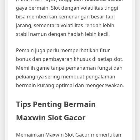
gaya bermain. Slot dengan volatilitas tinggi
bisa memberikan kemenangan besar tapi
jarang, sementara volatilitas rendah lebih
stabil namun dengan hadiah lebih kecil.
Pemain juga perlu memperhatikan fitur
bonus dan pembayaran khusus di setiap slot.
Memilih game tanpa pemahaman fungsi dan
peluangnya sering membuat pengalaman
bermain kurang optimal dan mengecewakan.
Tips Penting Bermain
Maxwin Slot Gacor
Memainkan Maxwin Slot Gacor memerlukan