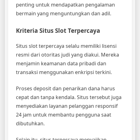
penting untuk mendapatkan pengalaman
bermain yang menguntungkan dan adil.
Kriteria Situs Slot Terpercaya
Situs slot terpercaya selalu memiliki lisensi
resmi dari otoritas judi yang diakui. Mereka
menjamin keamanan data pribadi dan
transaksi menggunakan enkripsi terkini.
Proses deposit dan penarikan dana harus
cepat dan tanpa kendala. Situs tersebut juga
menyediakan layanan pelanggan responsif
24 jam untuk membantu pengguna saat
dibutuhkan.
Selain itu, situs terpercaya menyajikan