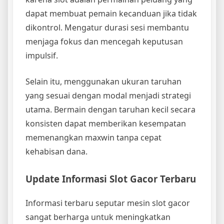
dapat membuat pemain kecanduan jika tidak
dikontrol. Mengatur durasi sesi membantu
menjaga fokus dan mencegah keputusan
impulsif.
Selain itu, menggunakan ukuran taruhan
yang sesuai dengan modal menjadi strategi
utama. Bermain dengan taruhan kecil secara
konsisten dapat memberikan kesempatan
memenangkan maxwin tanpa cepat
kehabisan dana.
Update Informasi Slot Gacor Terbaru
Informasi terbaru seputar mesin slot gacor
sangat berharga untuk meningkatkan