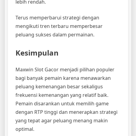
lebih rendah.
Terus memperbarui strategi dengan
mengikuti tren terbaru memperbesar
peluang sukses dalam permainan.
Kesimpulan
Maxwin Slot Gacor menjadi pilihan populer
bagi banyak pemain karena menawarkan
peluang kemenangan besar sekaligus
frekuensi kemenangan yang relatif baik.
Pemain disarankan untuk memilih game
dengan RTP tinggi dan menerapkan strategi
yang tepat agar peluang menang makin
optimal.