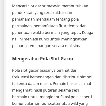
Mencari slot gacor maxwin membutuhkan
pendekatan yang terstruktur dan
pemahaman mendalam tentang pola
permainan, pemanfaatan fitur demo, dan
penentuan waktu bermain yang tepat. Ketiga
hal ini menjadi kunci untuk meningkatkan
peluang kemenangan secara maksimal.
Mengetahui Pola Slot Gacor
Pola slot gacor biasanya terlihat dari
frekuensi kemenangan dan distribusi simbol
tertentu dalam mesin. Pemain harus cermat
mengamati hasil putaran selama sesi
bermain untuk mengidentifikasi pola seperti
kemunculan simbol scatter atau wild yang