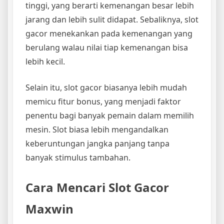
tinggi, yang berarti kemenangan besar lebih
jarang dan lebih sulit didapat. Sebaliknya, slot
gacor menekankan pada kemenangan yang
berulang walau nilai tiap kemenangan bisa
lebih kecil.
Selain itu, slot gacor biasanya lebih mudah
memicu fitur bonus, yang menjadi faktor
penentu bagi banyak pemain dalam memilih
mesin. Slot biasa lebih mengandalkan
keberuntungan jangka panjang tanpa
banyak stimulus tambahan.
Cara Mencari Slot Gacor
Maxwin