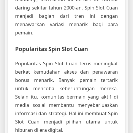
daring sekitar tahun 2000-an. Spin Slot Cuan
menjadi bagian dari tren ini dengan
menawarkan variasi menarik bagi para
pemain.
Popularitas Spin Slot Cuan
Popularitas Spin Slot Cuan terus meningkat
berkat kemudahan akses dan penawaran
bonus menarik. Banyak pemain tertarik
untuk mencoba keberuntungan mereka.
Selain itu, komunitas bermain yang aktif di
media sosial membantu menyebarluaskan
informasi dan strategi. Hal ini membuat Spin
Slot Cuan menjadi pilihan utama untuk
hiburan di era digital.