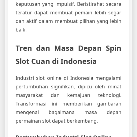
keputusan yang impulsif. Beristirahat secara
teratur dapat membuat pemain lebih segar
dan aktif dalam membuat pilihan yang lebih
baik.
Tren dan Masa Depan Spin
Slot Cuan di Indonesia
Industri slot online di Indonesia mengalami
pertumbuhan signifikan, dipicu oleh minat
masyarakat dan kemajuan teknologi.
Transformasi ini memberikan gambaran
mengenai bagaimana masa depan
permainan slot dapat berkembang.