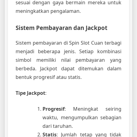
sesuai dengan gaya bermain mereka untuk
meningkatkan pengalaman.
Sistem Pembayaran dan Jackpot
Sistem pembayaran di Spin Slot Cuan terbagi
menjadi beberapa jenis. Setiap kombinasi
simbol memiliki nilai pembayaran yang
berbeda. Jackpot dapat ditemukan dalam
bentuk progresif atau statis.
Tipe Jackpot
:
Progresif
: Meningkat seiring
waktu, mengumpulkan sebagian
dari taruhan.
Statis
: Jumlah tetap yang tidak