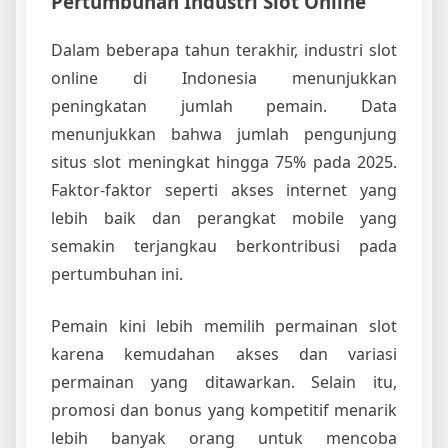
Pertumbuhan Industri Slot Online
Dalam beberapa tahun terakhir, industri slot
online di Indonesia menunjukkan
peningkatan jumlah pemain. Data
menunjukkan bahwa jumlah pengunjung
situs slot meningkat hingga 75% pada 2025.
Faktor-faktor seperti akses internet yang
lebih baik dan perangkat mobile yang
semakin terjangkau berkontribusi pada
pertumbuhan ini.
Pemain kini lebih memilih permainan slot
karena kemudahan akses dan variasi
permainan yang ditawarkan. Selain itu,
promosi dan bonus yang kompetitif menarik
lebih banyak orang untuk mencoba