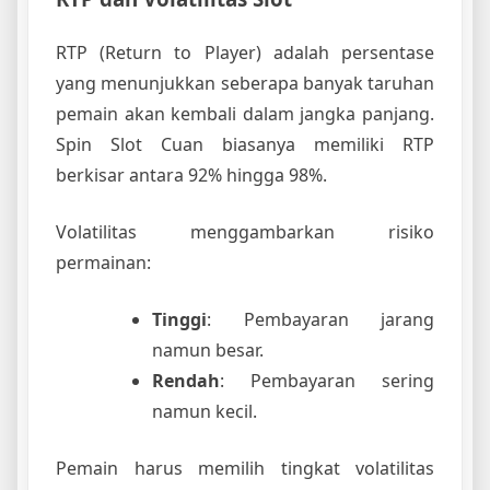
RTP (Return to Player) adalah persentase
yang menunjukkan seberapa banyak taruhan
pemain akan kembali dalam jangka panjang.
Spin Slot Cuan biasanya memiliki RTP
berkisar antara 92% hingga 98%.
Volatilitas menggambarkan risiko
permainan:
Tinggi
: Pembayaran jarang
namun besar.
Rendah
: Pembayaran sering
namun kecil.
Pemain harus memilih tingkat volatilitas