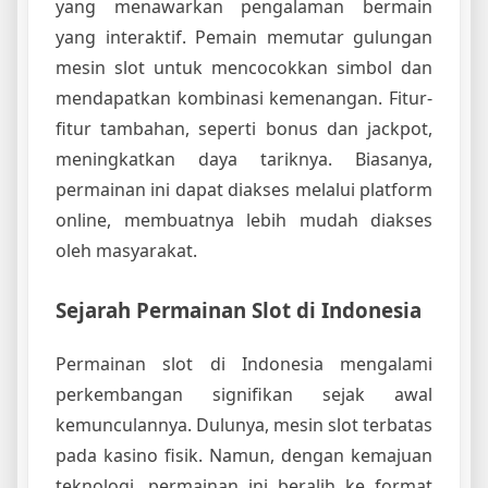
yang menawarkan pengalaman bermain
yang interaktif. Pemain memutar gulungan
mesin slot untuk mencocokkan simbol dan
mendapatkan kombinasi kemenangan. Fitur-
fitur tambahan, seperti bonus dan jackpot,
meningkatkan daya tariknya. Biasanya,
permainan ini dapat diakses melalui platform
online, membuatnya lebih mudah diakses
oleh masyarakat.
Sejarah Permainan Slot di Indonesia
Permainan slot di Indonesia mengalami
perkembangan signifikan sejak awal
kemunculannya. Dulunya, mesin slot terbatas
pada kasino fisik. Namun, dengan kemajuan
teknologi, permainan ini beralih ke format