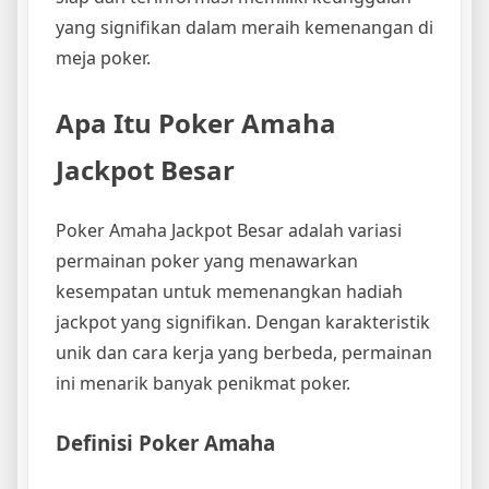
yang signifikan dalam meraih kemenangan di
meja poker.
Apa Itu Poker Amaha
Jackpot Besar
Poker Amaha Jackpot Besar adalah variasi
permainan poker yang menawarkan
kesempatan untuk memenangkan hadiah
jackpot yang signifikan. Dengan karakteristik
unik dan cara kerja yang berbeda, permainan
ini menarik banyak penikmat poker.
Definisi Poker Amaha