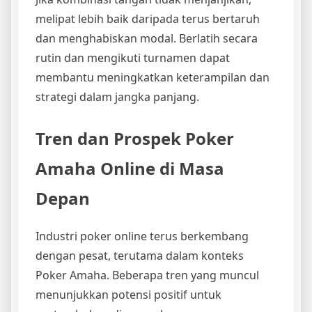
melipat lebih baik daripada terus bertaruh
dan menghabiskan modal. Berlatih secara
rutin dan mengikuti turnamen dapat
membantu meningkatkan keterampilan dan
strategi dalam jangka panjang.
Tren dan Prospek Poker
Amaha Online di Masa
Depan
Industri poker online terus berkembang
dengan pesat, terutama dalam konteks
Poker Amaha. Beberapa tren yang muncul
menunjukkan potensi positif untuk