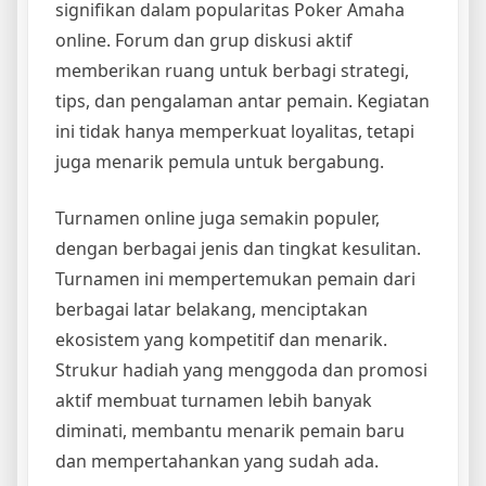
signifikan dalam popularitas Poker Amaha
online. Forum dan grup diskusi aktif
memberikan ruang untuk berbagi strategi,
tips, dan pengalaman antar pemain. Kegiatan
ini tidak hanya memperkuat loyalitas, tetapi
juga menarik pemula untuk bergabung.
Turnamen online juga semakin populer,
dengan berbagai jenis dan tingkat kesulitan.
Turnamen ini mempertemukan pemain dari
berbagai latar belakang, menciptakan
ekosistem yang kompetitif dan menarik.
Strukur hadiah yang menggoda dan promosi
aktif membuat turnamen lebih banyak
diminati, membantu menarik pemain baru
dan mempertahankan yang sudah ada.