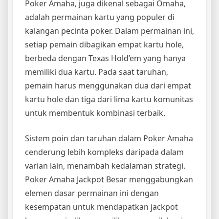
Poker Amaha, juga dikenal sebagai Omaha,
adalah permainan kartu yang populer di
kalangan pecinta poker. Dalam permainan ini,
setiap pemain dibagikan empat kartu hole,
berbeda dengan Texas Hold’em yang hanya
memiliki dua kartu. Pada saat taruhan,
pemain harus menggunakan dua dari empat
kartu hole dan tiga dari lima kartu komunitas
untuk membentuk kombinasi terbaik.
Sistem poin dan taruhan dalam Poker Amaha
cenderung lebih kompleks daripada dalam
varian lain, menambah kedalaman strategi.
Poker Amaha Jackpot Besar menggabungkan
elemen dasar permainan ini dengan
kesempatan untuk mendapatkan jackpot