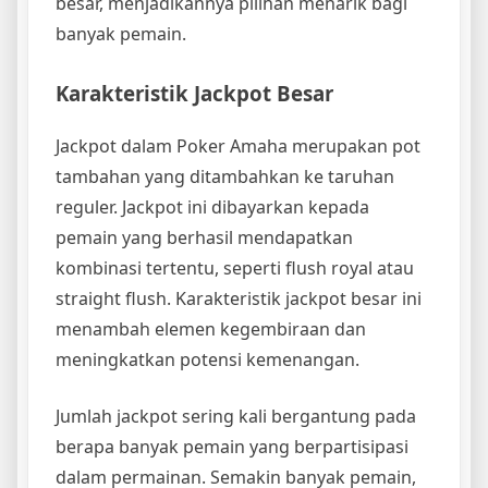
besar, menjadikannya pilihan menarik bagi
banyak pemain.
Karakteristik Jackpot Besar
Jackpot dalam Poker Amaha merupakan pot
tambahan yang ditambahkan ke taruhan
reguler. Jackpot ini dibayarkan kepada
pemain yang berhasil mendapatkan
kombinasi tertentu, seperti flush royal atau
straight flush. Karakteristik jackpot besar ini
menambah elemen kegembiraan dan
meningkatkan potensi kemenangan.
Jumlah jackpot sering kali bergantung pada
berapa banyak pemain yang berpartisipasi
dalam permainan. Semakin banyak pemain,