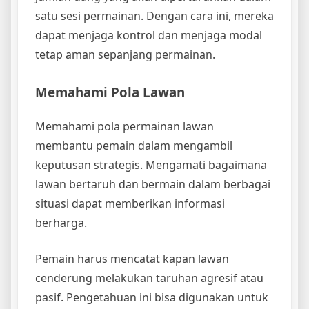
satu sesi permainan. Dengan cara ini, mereka
dapat menjaga kontrol dan menjaga modal
tetap aman sepanjang permainan.
Memahami Pola Lawan
Memahami pola permainan lawan
membantu pemain dalam mengambil
keputusan strategis. Mengamati bagaimana
lawan bertaruh dan bermain dalam berbagai
situasi dapat memberikan informasi
berharga.
Pemain harus mencatat kapan lawan
cenderung melakukan taruhan agresif atau
pasif. Pengetahuan ini bisa digunakan untuk