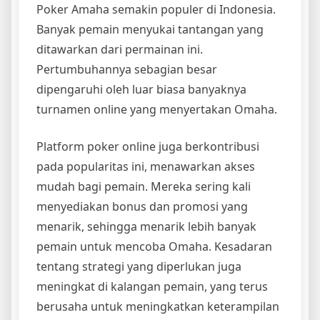
Poker Amaha semakin populer di Indonesia.
Banyak pemain menyukai tantangan yang
ditawarkan dari permainan ini.
Pertumbuhannya sebagian besar
dipengaruhi oleh luar biasa banyaknya
turnamen online yang menyertakan Omaha.
Platform poker online juga berkontribusi
pada popularitas ini, menawarkan akses
mudah bagi pemain. Mereka sering kali
menyediakan bonus dan promosi yang
menarik, sehingga menarik lebih banyak
pemain untuk mencoba Omaha. Kesadaran
tentang strategi yang diperlukan juga
meningkat di kalangan pemain, yang terus
berusaha untuk meningkatkan keterampilan