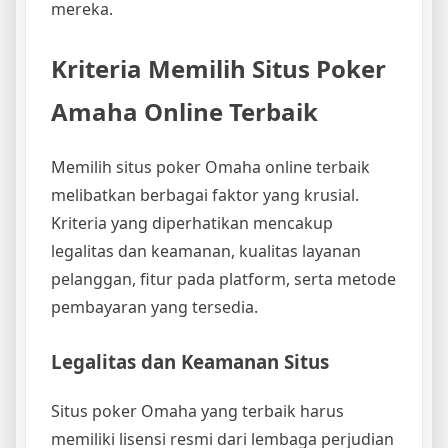
mereka.
Kriteria Memilih Situs Poker
Amaha Online Terbaik
Memilih situs poker Omaha online terbaik
melibatkan berbagai faktor yang krusial.
Kriteria yang diperhatikan mencakup
legalitas dan keamanan, kualitas layanan
pelanggan, fitur pada platform, serta metode
pembayaran yang tersedia.
Legalitas dan Keamanan Situs
Situs poker Omaha yang terbaik harus
memiliki lisensi resmi dari lembaga perjudian