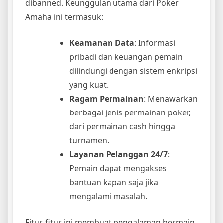
dibanned. Keunggulan utama dari Poker
Amaha ini termasuk:
Keamanan Data
: Informasi
pribadi dan keuangan pemain
dilindungi dengan sistem enkripsi
yang kuat.
Ragam Permainan
: Menawarkan
berbagai jenis permainan poker,
dari permainan cash hingga
turnamen.
Layanan Pelanggan 24/7
:
Pemain dapat mengakses
bantuan kapan saja jika
mengalami masalah.
Fitur-fitur ini membuat pengalaman bermain