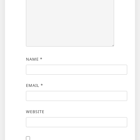
NAME
*
EMAIL
*
WEBSITE