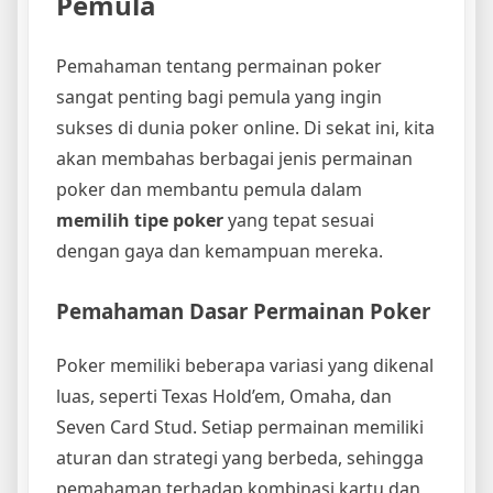
Pemula
Pemahaman tentang permainan poker
sangat penting bagi pemula yang ingin
sukses di dunia poker online. Di sekat ini, kita
akan membahas berbagai jenis permainan
poker dan membantu pemula dalam
memilih tipe poker
yang tepat sesuai
dengan gaya dan kemampuan mereka.
Pemahaman Dasar Permainan Poker
Poker memiliki beberapa variasi yang dikenal
luas, seperti Texas Hold’em, Omaha, dan
Seven Card Stud. Setiap permainan memiliki
aturan dan strategi yang berbeda, sehingga
pemahaman terhadap kombinasi kartu dan