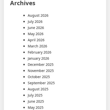
Archives
August 2026
July 2026
June 2026
May 2026
April 2026
March 2026
February 2026
January 2026
December 2025
November 2025
October 2025
September 2025
August 2025
July 2025
June 2025
May 2025