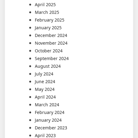
April 2025
March 2025
February 2025
January 2025
December 2024
November 2024
October 2024
September 2024
August 2024
July 2024
June 2024
May 2024
April 2024
March 2024
February 2024
January 2024
December 2023
April 2023