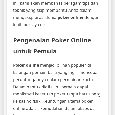
ini, kami akan membahas beragam tips dan
teknik yang siap membantu Anda dalam
mengeksplorasi dunia
poker online
dengan
lebih percaya diri.
Pengenalan Poker Online
untuk Pemula
Poker online
menjadi pilihan populer di
kalangan pemain baru yang ingin mencoba
peruntungannya dalam permainan kartu.
Dalam bentuk digital ini, pemain dapat
menikmati keseruan poker tanpa harus pergi
ke kasino fisik. Keuntungan utama poker
online adalah kemudahan dalam akses dan