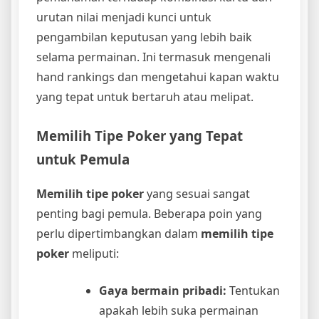
urutan nilai menjadi kunci untuk
pengambilan keputusan yang lebih baik
selama permainan. Ini termasuk mengenali
hand rankings dan mengetahui kapan waktu
yang tepat untuk bertaruh atau melipat.
Memilih Tipe Poker yang Tepat
untuk Pemula
Memilih tipe poker
yang sesuai sangat
penting bagi pemula. Beberapa poin yang
perlu dipertimbangkan dalam
memilih tipe
poker
meliputi:
Gaya bermain pribadi:
Tentukan
apakah lebih suka permainan