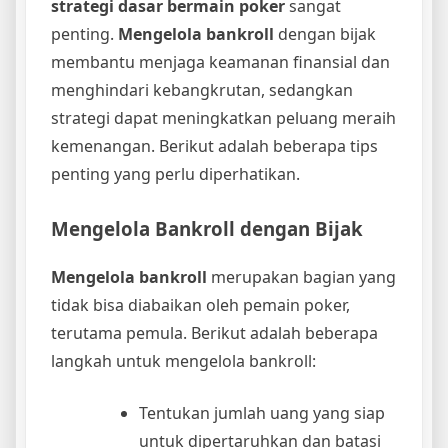
strategi dasar bermain poker
sangat
penting.
Mengelola bankroll
dengan bijak
membantu menjaga keamanan finansial dan
menghindari kebangkrutan, sedangkan
strategi dapat meningkatkan peluang meraih
kemenangan. Berikut adalah beberapa tips
penting yang perlu diperhatikan.
Mengelola Bankroll dengan Bijak
Mengelola bankroll
merupakan bagian yang
tidak bisa diabaikan oleh pemain poker,
terutama pemula. Berikut adalah beberapa
langkah untuk mengelola bankroll:
Tentukan jumlah uang yang siap
untuk dipertaruhkan dan batasi