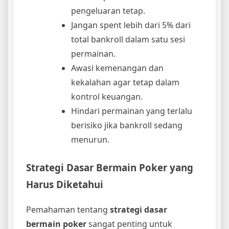
pengeluaran tetap.
Jangan spent lebih dari 5% dari
total bankroll dalam satu sesi
permainan.
Awasi kemenangan dan
kekalahan agar tetap dalam
kontrol keuangan.
Hindari permainan yang terlalu
berisiko jika bankroll sedang
menurun.
Strategi Dasar Bermain Poker yang
Harus Diketahui
Pemahaman tentang
strategi dasar
bermain poker
sangat penting untuk