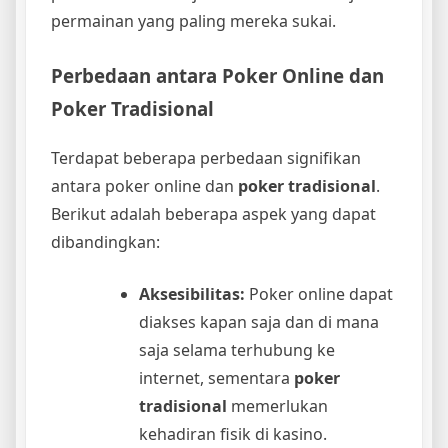
permainan yang paling mereka sukai.
Perbedaan antara Poker Online dan
Poker Tradisional
Terdapat beberapa perbedaan signifikan
antara poker online dan
poker tradisional
.
Berikut adalah beberapa aspek yang dapat
dibandingkan:
Aksesibilitas:
Poker online dapat
diakses kapan saja dan di mana
saja selama terhubung ke
internet, sementara
poker
tradisional
memerlukan
kehadiran fisik di kasino.