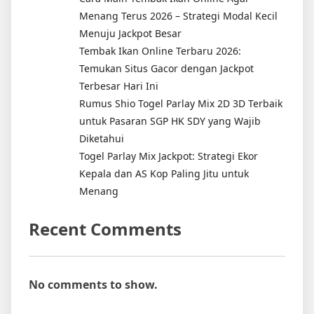
Menang Terus 2026 – Strategi Modal Kecil
Menuju Jackpot Besar
Tembak Ikan Online Terbaru 2026:
Temukan Situs Gacor dengan Jackpot
Terbesar Hari Ini
Rumus Shio Togel Parlay Mix 2D 3D Terbaik
untuk Pasaran SGP HK SDY yang Wajib
Diketahui
Togel Parlay Mix Jackpot: Strategi Ekor
Kepala dan AS Kop Paling Jitu untuk
Menang
Recent Comments
No comments to show.