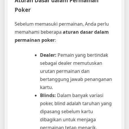
Aturan Dasar dalam Permainan
Poker
Sebelum memasuki permainan, Anda perlu
memahami beberapa
aturan dasar dalam
permainan poker
:
Dealer:
Pemain yang bertindak
sebagai dealer memutuskan
urutan permainan dan
bertanggung jawab penanganan
kartu.
Blinds:
Dalam banyak variasi
poker, blind adalah taruhan yang
dipasang sebelum kartu
dibagikan untuk menjaga
permainan tetap menarik.