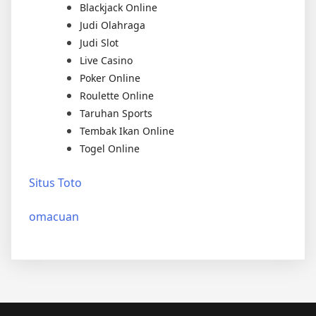
Blackjack Online
Judi Olahraga
Judi Slot
Live Casino
Poker Online
Roulette Online
Taruhan Sports
Tembak Ikan Online
Togel Online
Situs Toto
omacuan