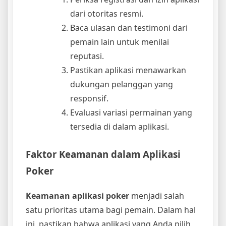
dari otoritas resmi.
Baca ulasan dan testimoni dari
pemain lain untuk menilai
reputasi.
Pastikan aplikasi menawarkan
dukungan pelanggan yang
responsif.
Evaluasi variasi permainan yang
tersedia di dalam aplikasi.
Faktor Keamanan dalam Aplikasi
Poker
Keamanan aplikasi poker
menjadi salah
satu prioritas utama bagi pemain. Dalam hal
ini, pastikan bahwa aplikasi yang Anda pilih