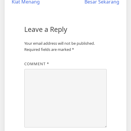
Kiat Menang
Besar Sekarang
Leave a Reply
Your email address will not be published.
Required fields are marked
*
COMMENT
*