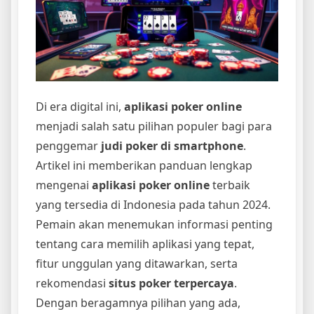
Di era digital ini,
aplikasi poker online
menjadi salah satu pilihan populer bagi para
penggemar
judi poker di smartphone
.
Artikel ini memberikan panduan lengkap
mengenai
aplikasi poker online
terbaik
yang tersedia di Indonesia pada tahun 2024.
Pemain akan menemukan informasi penting
tentang cara memilih aplikasi yang tepat,
fitur unggulan yang ditawarkan, serta
rekomendasi
situs poker terpercaya
.
Dengan beragamnya pilihan yang ada,