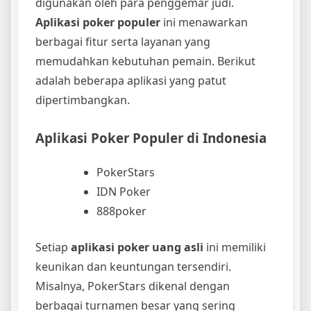
digunakan oleh para penggemar judi.
Aplikasi poker populer
ini menawarkan
berbagai fitur serta layanan yang
memudahkan kebutuhan pemain. Berikut
adalah beberapa aplikasi yang patut
dipertimbangkan.
Aplikasi Poker Populer di Indonesia
PokerStars
IDN Poker
888poker
Setiap
aplikasi poker uang asli
ini memiliki
keunikan dan keuntungan tersendiri.
Misalnya, PokerStars dikenal dengan
berbagai turnamen besar yang sering