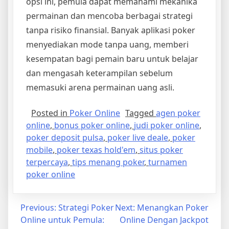
opsi ini, pemula dapat memahami mekanika
permainan dan mencoba berbagai strategi
tanpa risiko finansial. Banyak aplikasi poker
menyediakan mode tanpa uang, memberi
kesempatan bagi pemain baru untuk belajar
dan mengasah keterampilan sebelum
memasuki arena permainan uang asli.
Posted in
Poker Online
Tagged
agen poker
online
,
bonus poker online
,
judi poker online
,
poker deposit pulsa
,
poker live deale
,
poker
mobile
,
poker texas hold'em
,
situs poker
terpercaya
,
tips menang poker
,
turnamen
poker online
Post
Previous:
Strategi Poker
Next:
Menangkan Poker
Online untuk Pemula:
Online Dengan Jackpot
navigation