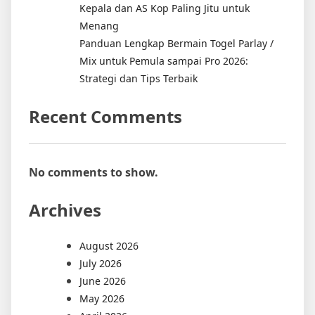
Kepala dan AS Kop Paling Jitu untuk
Menang
Panduan Lengkap Bermain Togel Parlay /
Mix untuk Pemula sampai Pro 2026:
Strategi dan Tips Terbaik
Recent Comments
No comments to show.
Archives
August 2026
July 2026
June 2026
May 2026