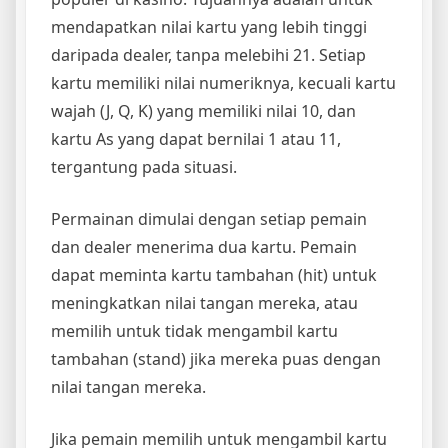
mendapatkan nilai kartu yang lebih tinggi
daripada dealer, tanpa melebihi 21. Setiap
kartu memiliki nilai numeriknya, kecuali kartu
wajah (J, Q, K) yang memiliki nilai 10, dan
kartu As yang dapat bernilai 1 atau 11,
tergantung pada situasi.
Permainan dimulai dengan setiap pemain
dan dealer menerima dua kartu. Pemain
dapat meminta kartu tambahan (hit) untuk
meningkatkan nilai tangan mereka, atau
memilih untuk tidak mengambil kartu
tambahan (stand) jika mereka puas dengan
nilai tangan mereka.
Jika pemain memilih untuk mengambil kartu