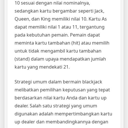
10 sesuai dengan nilai nominalnya,
sedangkan kartu bergambar seperti Jack,
Queen, dan King memiliki nilai 10. Kartu As
dapat memiliki nilai 1 atau 11, tergantung
pada kebutuhan pemain. Pemain dapat
meminta kartu tambahan (hit) atau memilih
untuk tidak mengambil kartu tambahan
(stand) dalam upaya mendapatkan jumlah
kartu yang mendekati 21.
Strategi umum dalam bermain blackjack
melibatkan pemilihan keputusan yang tepat
berdasarkan nilai kartu Anda dan kartu up
dealer. Salah satu strategi yang umum
digunakan adalah mempertimbangkan kartu
up dealer dan membandingkannya dengan