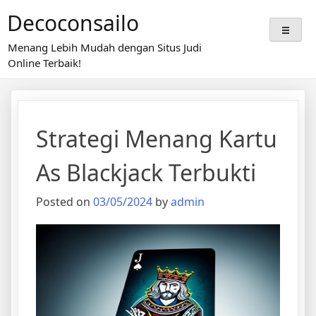
Skip
Decoconsailo
to
content
Menang Lebih Mudah dengan Situs Judi
Online Terbaik!
Strategi Menang Kartu
As Blackjack Terbukti
Posted on
03/05/2024
by
admin