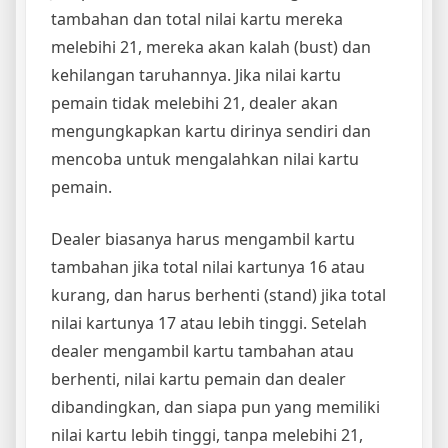
tambahan dan total nilai kartu mereka
melebihi 21, mereka akan kalah (bust) dan
kehilangan taruhannya. Jika nilai kartu
pemain tidak melebihi 21, dealer akan
mengungkapkan kartu dirinya sendiri dan
mencoba untuk mengalahkan nilai kartu
pemain.
Dealer biasanya harus mengambil kartu
tambahan jika total nilai kartunya 16 atau
kurang, dan harus berhenti (stand) jika total
nilai kartunya 17 atau lebih tinggi. Setelah
dealer mengambil kartu tambahan atau
berhenti, nilai kartu pemain dan dealer
dibandingkan, dan siapa pun yang memiliki
nilai kartu lebih tinggi, tanpa melebihi 21,