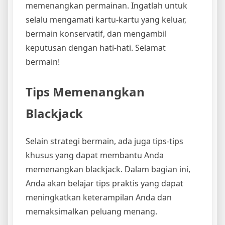
memenangkan permainan. Ingatlah untuk
selalu mengamati kartu-kartu yang keluar,
bermain konservatif, dan mengambil
keputusan dengan hati-hati. Selamat
bermain!
Tips Memenangkan
Blackjack
Selain strategi bermain, ada juga tips-tips
khusus yang dapat membantu Anda
memenangkan blackjack. Dalam bagian ini,
Anda akan belajar tips praktis yang dapat
meningkatkan keterampilan Anda dan
memaksimalkan peluang menang.