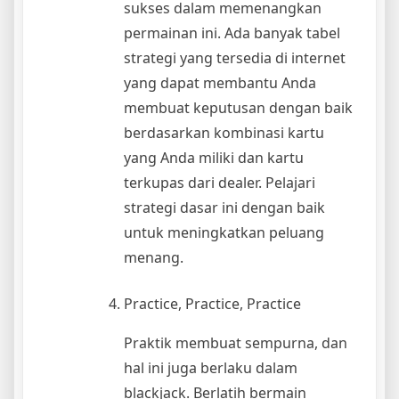
sukses dalam memenangkan
permainan ini. Ada banyak tabel
strategi yang tersedia di internet
yang dapat membantu Anda
membuat keputusan dengan baik
berdasarkan kombinasi kartu
yang Anda miliki dan kartu
terkupas dari dealer. Pelajari
strategi dasar ini dengan baik
untuk meningkatkan peluang
menang.
Practice, Practice, Practice
Praktik membuat sempurna, dan
hal ini juga berlaku dalam
blackjack. Berlatih bermain