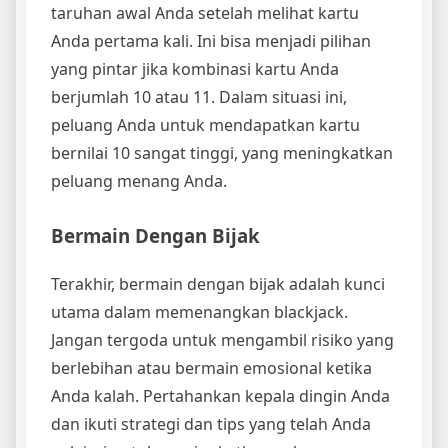
taruhan awal Anda setelah melihat kartu
Anda pertama kali. Ini bisa menjadi pilihan
yang pintar jika kombinasi kartu Anda
berjumlah 10 atau 11. Dalam situasi ini,
peluang Anda untuk mendapatkan kartu
bernilai 10 sangat tinggi, yang meningkatkan
peluang menang Anda.
Bermain Dengan Bijak
Terakhir, bermain dengan bijak adalah kunci
utama dalam memenangkan blackjack.
Jangan tergoda untuk mengambil risiko yang
berlebihan atau bermain emosional ketika
Anda kalah. Pertahankan kepala dingin Anda
dan ikuti strategi dan tips yang telah Anda