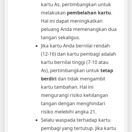
kartu As, pertimbangkan untuk
melakukan
pembelahan kartu
.
Hal ini dapat meningkatkan
peluang Anda memenangkan dua
tangan sekaligus.
Jika kartu Anda bernilai rendah
(12-16) dan kartu pembagi adalah
kartu bernilai tinggi (7-10 atau
As), pertimbangkan untuk
tetap
berdiri
dan tidak mengambil
kartu tambahan. Hal ini
mengurangi risiko kehilangan
tangan dengan menghindari
risiko melebihi angka 21.
Selalu waspada terhadap kartu
pembagi yang tertutup. Jika kartu