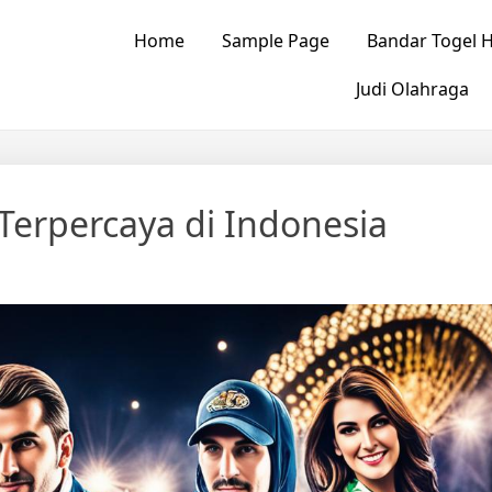
Home
Sample Page
Bandar Togel 
Judi Olahraga
Terpercaya di Indonesia