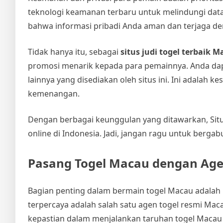
teknologi keamanan terbaru untuk melindungi dat
bahwa informasi pribadi Anda aman dan terjaga d
Tidak hanya itu, sebagai
situs judi togel terbaik 
promosi menarik kepada para pemainnya. Anda dap
lainnya yang disediakan oleh situs ini. Ini adal
kemenangan.
Dengan berbagai keunggulan yang ditawarkan, Sit
online di Indonesia. Jadi, jangan ragu untuk berg
Pasang Togel Macau dengan Ag
Bagian penting dalam bermain togel Macau adalah 
terpercaya adalah salah satu agen togel resmi Maca
kepastian dalam menjalankan taruhan togel Macau