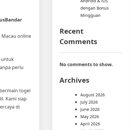
Android & iOS
dengan Bonus
Mingguan
tusBandar
Recent
 Macau online
Comments
 untuk
No comments to show.
tanpa perlu
Archives
bermain togel
August 2026
l. Kami siap
July 2026
ercaya di
June 2026
May 2026
April 2026