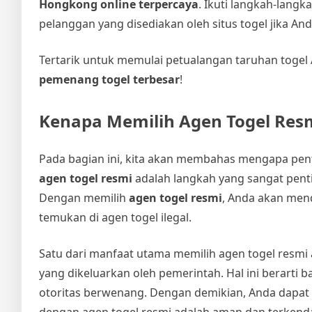
Hongkong online terpercaya
. Ikuti langkah-lang
pelanggan yang disediakan oleh situs togel jika An
Tertarik untuk memulai petualangan taruhan togel
pemenang togel terbesar
!
Kenapa Memilih Agen Togel Res
Pada bagian ini, kita akan membahas mengapa pen
agen togel resmi
adalah langkah yang sangat pen
Dengan memilih
agen togel resmi
, Anda akan men
temukan di agen togel ilegal.
Satu dari manfaat utama memilih agen togel resmi a
yang dikeluarkan oleh pemerintah. Hal ini berarti 
otoritas berwenang. Dengan demikian, Anda dapat 