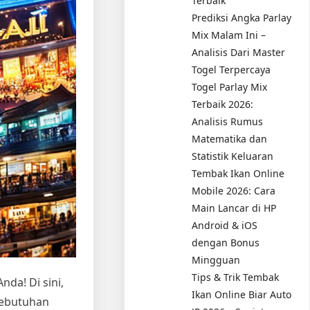
Terbaik
Prediksi Angka Parlay
Mix Malam Ini –
Analisis Dari Master
Togel Terpercaya
Togel Parlay Mix
Terbaik 2026:
Analisis Rumus
Matematika dan
Statistik Keluaran
Tembak Ikan Online
Mobile 2026: Cara
Main Lancar di HP
Android & iOS
dengan Bonus
Mingguan
Tips & Trik Tembak
nda! Di sini,
Ikan Online Biar Auto
kebutuhan