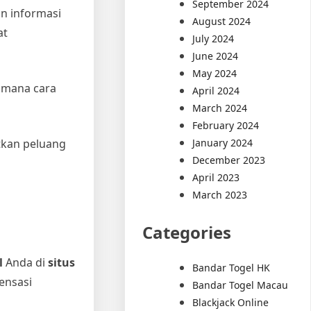
September 2024
n informasi
August 2024
at
July 2024
June 2024
May 2024
aimana cara
April 2024
March 2024
February 2024
tkan peluang
January 2024
December 2023
April 2023
March 2023
Categories
l
Anda di
situs
Bandar Togel HK
ensasi
Bandar Togel Macau
Blackjack Online