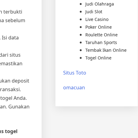
Judi Olahraga
h terbukti
Judi Slot
Live Casino
una sebelum
Poker Online
Roulette Online
Isi data
Taruhan Sports
Tembak Ikan Online
ari situs
Togel Online
memastikan
Situs Toto
ukan deposit
omacuan
ransaksi.
togel Anda.
hkan. Gunakan
us togel