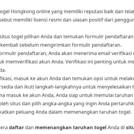
togel Hongkong online yang memiliki reputasi baik dan tela
sebut memiliki lisensi resmi dan ulasan positif dari pengg
itus togel pilihan Anda dan temukan formulir pendaftaran. 
 kembali sebelum mengirimkan formulir pendaftaran.
rmulir pendaftaran, Anda akan menerima email verifikasi d
tuk memverifikasi akun Anda. Verifikasi ini penting untuk 
da.
ifikasi, masuk ke akun Anda dan temukan opsi untuk melak
sedia dan ikuti langkah-langkahnya untuk menyelesaikan t
na masuk ke akun Anda, Anda siap untuk memulai taruhan 
 oleh situs dan pilih angka-angka yang ingin Anda pertaru
ngkatkan peluang Anda dalam memenangkan taruhan togel.
gera
daftar
dan
memenangkan taruhan togel
Anda di
sit