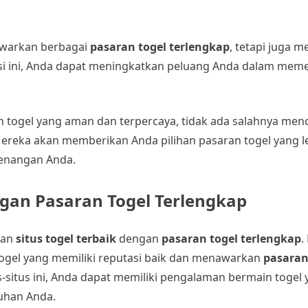
awarkan berbagai
pasaran togel terlengkap
, tetapi juga 
iksi ini, Anda dapat meningkatkan peluang Anda dalam me
n togel yang aman dan terpercaya, tidak ada salahnya men
Mereka akan memberikan Anda pilihan pasaran togel yang 
enangan Anda.
ngan Pasaran Togel Terlengkap
kan
situs togel terbaik
dengan
pasaran togel terlengkap
.
ogel yang memiliki reputasi baik dan menawarkan
pasaran
situs ini, Anda dapat memiliki pengalaman bermain togel 
uhan Anda.