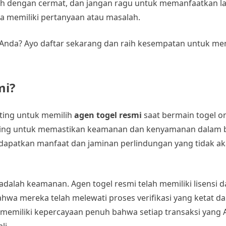
kah dengan cermat, dan jangan ragu untuk memanfaatkan l
da memiliki pertanyaan atau masalah.
 Anda? Ayo daftar sekarang dan raih kesempatan untuk me
mi?
ting untuk memilih
agen togel resmi
saat bermain togel on
ting untuk memastikan keamanan dan kenyamanan dalam 
dapatkan manfaat dan jaminan perlindungan yang tidak a
dalah keamanan. Agen togel resmi telah memiliki lisensi d
bahwa mereka telah melewati proses verifikasi yang ketat da
memiliki kepercayaan penuh bahwa setiap transaksi yang 