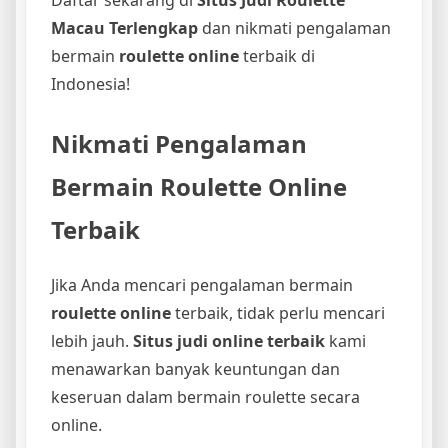
Macau Terlengkap
dan nikmati pengalaman
bermain
roulette online
terbaik di
Indonesia!
Nikmati Pengalaman
Bermain Roulette Online
Terbaik
Jika Anda mencari pengalaman bermain
roulette online
terbaik, tidak perlu mencari
lebih jauh.
Situs judi online terbaik
kami
menawarkan banyak keuntungan dan
keseruan dalam bermain roulette secara
online.