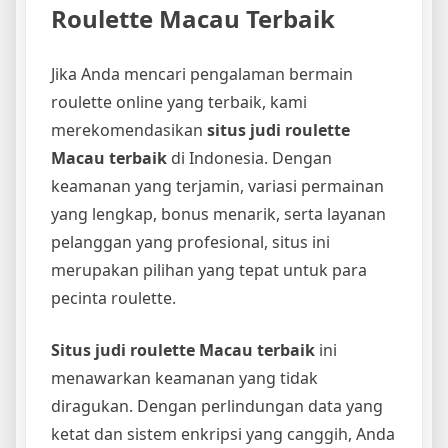
Roulette Macau Terbaik
Jika Anda mencari pengalaman bermain
roulette online yang terbaik, kami
merekomendasikan
situs judi roulette
Macau terbaik
di Indonesia. Dengan
keamanan yang terjamin, variasi permainan
yang lengkap, bonus menarik, serta layanan
pelanggan yang profesional, situs ini
merupakan pilihan yang tepat untuk para
pecinta roulette.
Situs judi roulette Macau terbaik
ini
menawarkan keamanan yang tidak
diragukan. Dengan perlindungan data yang
ketat dan sistem enkripsi yang canggih, Anda