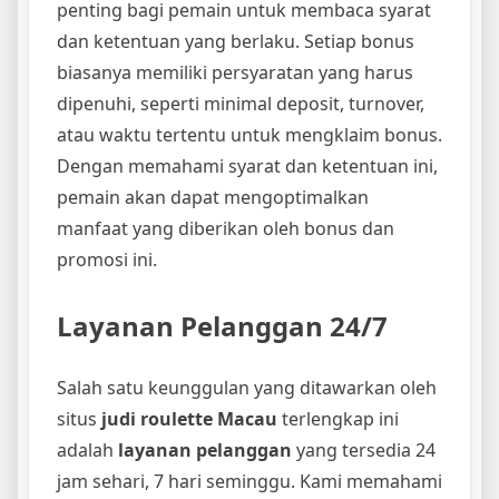
penting bagi pemain untuk membaca syarat
dan ketentuan yang berlaku. Setiap bonus
biasanya memiliki persyaratan yang harus
dipenuhi, seperti minimal deposit, turnover,
atau waktu tertentu untuk mengklaim bonus.
Dengan memahami syarat dan ketentuan ini,
pemain akan dapat mengoptimalkan
manfaat yang diberikan oleh bonus dan
promosi ini.
Layanan Pelanggan 24/7
Salah satu keunggulan yang ditawarkan oleh
situs
judi roulette Macau
terlengkap ini
adalah
layanan pelanggan
yang tersedia 24
jam sehari, 7 hari seminggu. Kami memahami