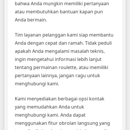
bahwa Anda mungkin memiliki pertanyaan
atau membutuhkan bantuan kapan pun
Anda bermain.
Tim layanan pelanggan kami siap membantu
Anda dengan cepat dan ramah. Tidak peduli
apakah Anda mengalami masalah teknis,
ingin mengetahui informasi lebih lanjut
tentang permainan roulette, atau memiliki
pertanyaan lainnya, jangan ragu untuk
menghubungi kami.
Kami menyediakan berbagai opsi kontak
yang memudahkan Anda untuk
menghubungi kami. Anda dapat
menggunakan fitur obrolan langsung yang