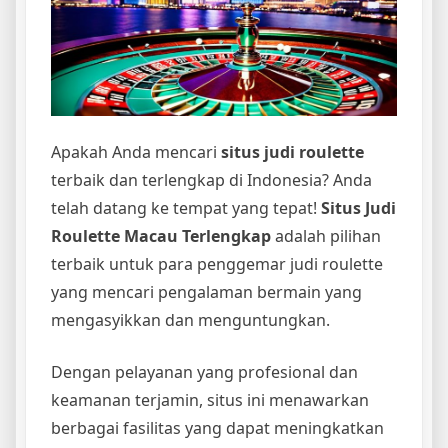
Apakah Anda mencari
situs judi roulette
terbaik dan terlengkap di Indonesia? Anda
telah datang ke tempat yang tepat!
Situs Judi
Roulette Macau Terlengkap
adalah pilihan
terbaik untuk para penggemar judi roulette
yang mencari pengalaman bermain yang
mengasyikkan dan menguntungkan.
Dengan pelayanan yang profesional dan
keamanan terjamin, situs ini menawarkan
berbagai fasilitas yang dapat meningkatkan