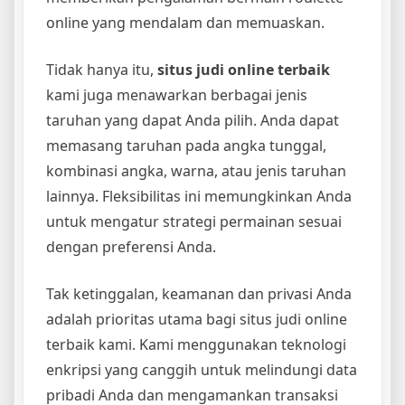
online yang mendalam dan memuaskan.
Tidak hanya itu,
situs judi online terbaik
kami juga menawarkan berbagai jenis
taruhan yang dapat Anda pilih. Anda dapat
memasang taruhan pada angka tunggal,
kombinasi angka, warna, atau jenis taruhan
lainnya. Fleksibilitas ini memungkinkan Anda
untuk mengatur strategi permainan sesuai
dengan preferensi Anda.
Tak ketinggalan, keamanan dan privasi Anda
adalah prioritas utama bagi situs judi online
terbaik kami. Kami menggunakan teknologi
enkripsi yang canggih untuk melindungi data
pribadi Anda dan mengamankan transaksi