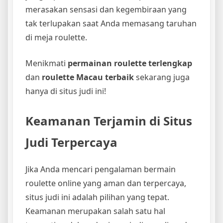
merasakan sensasi dan kegembiraan yang
tak terlupakan saat Anda memasang taruhan
di meja roulette.
Menikmati
permainan roulette terlengkap
dan
roulette Macau terbaik
sekarang juga
hanya di situs judi ini!
Keamanan Terjamin di Situs
Judi Terpercaya
Jika Anda mencari pengalaman bermain
roulette online yang aman dan terpercaya,
situs judi ini adalah pilihan yang tepat.
Keamanan merupakan salah satu hal