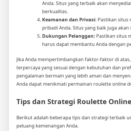
Anda. Situs yang terbaik akan menyedia
berkualitas.
Keamanan dan Privasi:
Pastikan situs
pribadi Anda. Situs yang baik juga akan
Dukungan Pelanggan:
Pastikan situs 
harus dapat membantu Anda dengan pe
Jika Anda mempertimbangkan faktor-faktor di atas,
terpercaya yang sesuai dengan kebutuhan dan pref
pengalaman bermain yang lebih aman dan menyena
Anda dapat menikmati permainan roulette online 
Tips dan Strategi Roulette Onl
Berikut adalah beberapa tips dan strategi terbai
peluang kemenangan Anda.