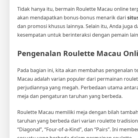
Tidak hanya itu, bermain Roulette Macau online t
akan mendapatkan bonus-bonus menarik dari
situ
dan promosi khusus lainnya. Selain itu, Anda juga 
kesempatan untuk berinteraksi dengan pemain lain 
Pengenalan Roulette Macau Onli
Pada bagian ini, kita akan membahas pengenalan te
Macau adalah varian populer dari permainan roulet
perjudiannya yang megah. Perbedaan utama antara 
meja dan pengaturan taruhan yang berbeda.
Roulette Macau memiliki meja dengan bilah tamb
taruhan yang berbeda dari varian roulette tradisio
“Diagonal”, “Four-of-a-Kind”, dan “Pairs”. Ini mem