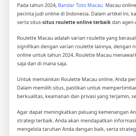
Pada tahun 2024,
Bandar Toto Macau
Macau online 
pecinta judi online di Indonesia. Dalam artikel in
serta situs-
situs roulette online terbaik
dan agen-
Roulette Macau adalah varian roulette yang berasal
signifikan dengan varian roulette lainnya, dengan 
online untuk tahun 2024, Roulette Macau menawar
saja dan di mana saja.
Untuk memainkan Roulette Macau online, Anda per
Dalam memilih situs, pastikan untuk mempertimbang
berkualitas, keamanan dan privasi yang terjamin, 
Agar dapat meningkatkan peluang kemenangan Anda
strategi terbaik. Anda akan mendapatkan informa
mengelola taruhan Anda dengan baik, serta strate