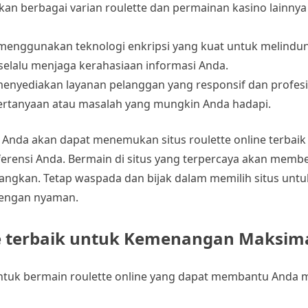
kan berbagai varian roulette dan permainan kasino lainnya
 menggunakan teknologi enkripsi yang kuat untuk melindun
 selalu menjaga kerahasiaan informasi Anda.
menyediakan layanan pelanggan yang responsif dan profes
rtanyaan atau masalah yang mungkin Anda hadapi.
 Anda akan dapat menemukan situs roulette online terbaik
erensi Anda. Bermain di situs yang terpercaya akan memb
ngkan. Tetap waspada dan bijak dalam memilih situs unt
dengan nyaman.
ine terbaik untuk Kemenangan Maksim
k untuk bermain roulette online yang dapat membantu Anda