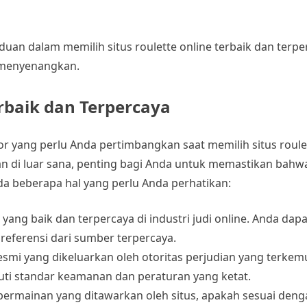
an dalam memilih situs roulette online terbaik dan terpe
 menyenangkan.
erbaik dan Terpercaya
r yang perlu Anda pertimbangkan saat memilih situs roule
an di luar sana, penting bagi Anda untuk memastikan bahw
da beberapa hal yang perlu Anda perhatikan:
i yang baik dan terpercaya di industri judi online. Anda d
referensi dari sumber terpercaya.
resmi yang dikeluarkan oleh otoritas perjudian yang terkemu
ti standar keamanan dan peraturan yang ketat.
 permainan yang ditawarkan oleh situs, apakah sesuai deng