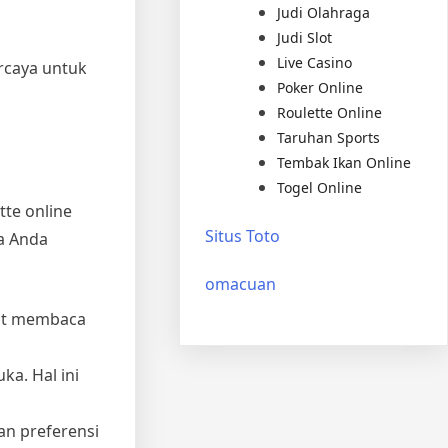
Judi Olahraga
Judi Slot
Live Casino
rcaya untuk
Poker Online
Roulette Online
Taruhan Sports
Tembak Ikan Online
Togel Online
tte online
Situs Toto
a Anda
omacuan
apat membaca
ka. Hal ini
an preferensi