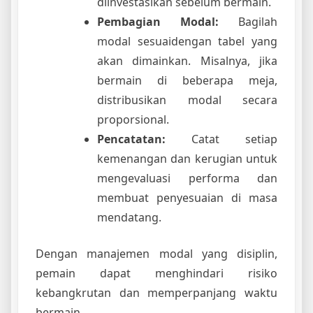
diinvestasikan sebelum bermain.
Pembagian Modal:
Bagilah
modal sesuaidengan tabel yang
akan dimainkan. Misalnya, jika
bermain di beberapa meja,
distribusikan modal secara
proporsional.
Pencatatan:
Catat setiap
kemenangan dan kerugian untuk
mengevaluasi performa dan
membuat penyesuaian di masa
mendatang.
Dengan manajemen modal yang disiplin,
pemain dapat menghindari risiko
kebangkrutan dan memperpanjang waktu
bermain.