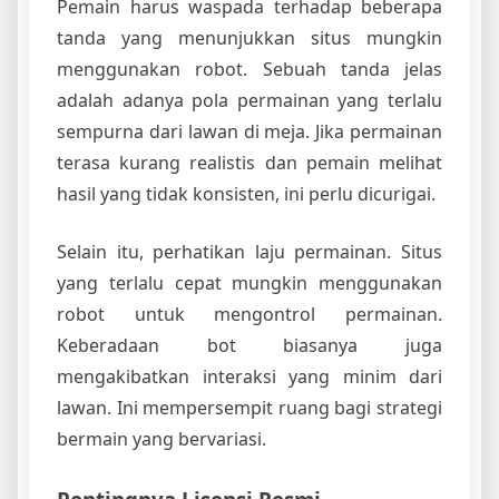
Pemain harus waspada terhadap beberapa
tanda yang menunjukkan situs mungkin
menggunakan robot. Sebuah tanda jelas
adalah adanya pola permainan yang terlalu
sempurna dari lawan di meja. Jika permainan
terasa kurang realistis dan pemain melihat
hasil yang tidak konsisten, ini perlu dicurigai.
Selain itu, perhatikan laju permainan. Situs
yang terlalu cepat mungkin menggunakan
robot untuk mengontrol permainan.
Keberadaan bot biasanya juga
mengakibatkan interaksi yang minim dari
lawan. Ini mempersempit ruang bagi strategi
bermain yang bervariasi.