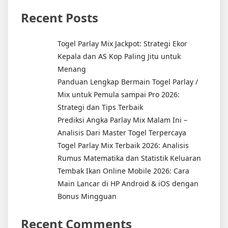
Recent Posts
Togel Parlay Mix Jackpot: Strategi Ekor
Kepala dan AS Kop Paling Jitu untuk
Menang
Panduan Lengkap Bermain Togel Parlay /
Mix untuk Pemula sampai Pro 2026:
Strategi dan Tips Terbaik
Prediksi Angka Parlay Mix Malam Ini –
Analisis Dari Master Togel Terpercaya
Togel Parlay Mix Terbaik 2026: Analisis
Rumus Matematika dan Statistik Keluaran
Tembak Ikan Online Mobile 2026: Cara
Main Lancar di HP Android & iOS dengan
Bonus Mingguan
Recent Comments