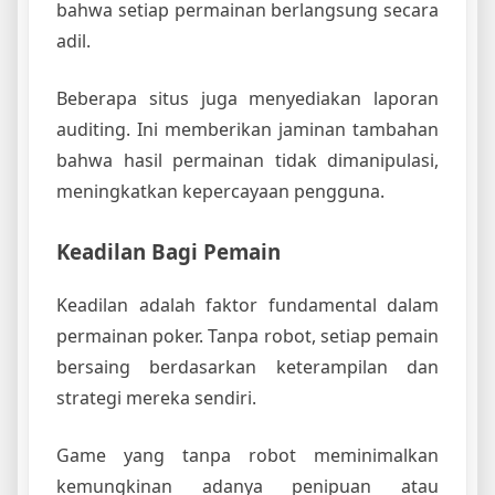
bahwa setiap permainan berlangsung secara
adil.
Beberapa situs juga menyediakan laporan
auditing. Ini memberikan jaminan tambahan
bahwa hasil permainan tidak dimanipulasi,
meningkatkan kepercayaan pengguna.
Keadilan Bagi Pemain
Keadilan adalah faktor fundamental dalam
permainan poker. Tanpa robot, setiap pemain
bersaing berdasarkan keterampilan dan
strategi mereka sendiri.
Game yang tanpa robot meminimalkan
kemungkinan adanya penipuan atau