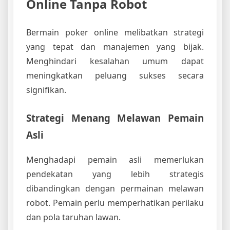
Online Tanpa Robot
Bermain poker online melibatkan strategi
yang tepat dan manajemen yang bijak.
Menghindari kesalahan umum dapat
meningkatkan peluang sukses secara
signifikan.
Strategi Menang Melawan Pemain
Asli
Menghadapi pemain asli memerlukan
pendekatan yang lebih strategis
dibandingkan dengan permainan melawan
robot. Pemain perlu memperhatikan perilaku
dan pola taruhan lawan.