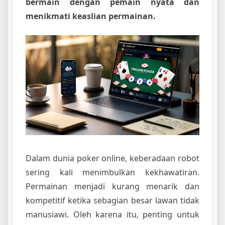
bermain dengan pemain nyata dan
menikmati keaslian permainan.
Dalam dunia poker online, keberadaan robot
sering kali menimbulkan kekhawatiran.
Permainan menjadi kurang menarik dan
kompetitif ketika sebagian besar lawan tidak
manusiawi. Oleh karena itu, penting untuk