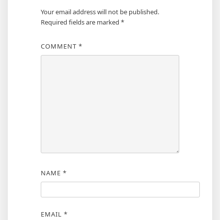
Your email address will not be published.
Required fields are marked
*
COMMENT
*
NAME
*
EMAIL
*