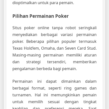
dioptimalkan untuk para pemain.
Pilihan Permainan Poker
Situs poker online tanpa robot seringkali
menyediakan berbagai variasi permainan
poker. Beberapa pilihan populer termasuk
Texas Hold’em, Omaha, dan Seven Card Stud.
Masing-masing permainan memiliki aturan
dan strategi tersendiri, memberikan
pengalaman berbeda bagi pemain.
Permainan ini dapat dimainkan dalam
berbagai format, seperti ring games dan
turnamen. Hal ini memungkinkan pemain
untuk memilih sesuai dengan tingkat
keahlian dan preferensi mereka. Saat