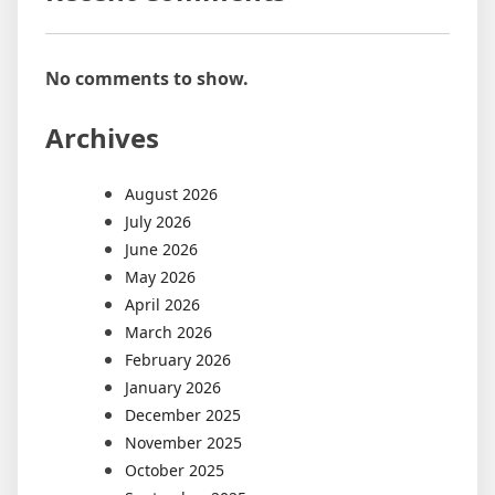
No comments to show.
Archives
August 2026
July 2026
June 2026
May 2026
April 2026
March 2026
February 2026
January 2026
December 2025
November 2025
October 2025