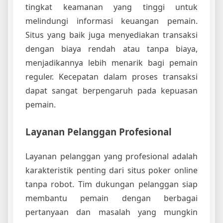
tingkat keamanan yang tinggi untuk
melindungi informasi keuangan pemain.
Situs yang baik juga menyediakan transaksi
dengan biaya rendah atau tanpa biaya,
menjadikannya lebih menarik bagi pemain
reguler. Kecepatan dalam proses transaksi
dapat sangat berpengaruh pada kepuasan
pemain.
Layanan Pelanggan Profesional
Layanan pelanggan yang profesional adalah
karakteristik penting dari situs poker online
tanpa robot. Tim dukungan pelanggan siap
membantu pemain dengan berbagai
pertanyaan dan masalah yang mungkin