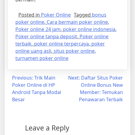
Posted in
Poker Online
Tagged
bonus
poker online
,
Cara bermain poker online
,
Poker online 24 jam
,
poker online indonesia
,
Poker online tanpa deposit
,
Poker online
terbaik
,
poker online terpercaya
,
poker
online uang asli
,
situs poker online
,
turnamen poker online
Post
Previous:
Trik Main
Next:
Daftar Situs Poker
Poker Online di HP
Online Bonus New
navigation
Android Tanpa Modal
Member: Temukan
Besar
Penawaran Terbaik
Leave a Reply