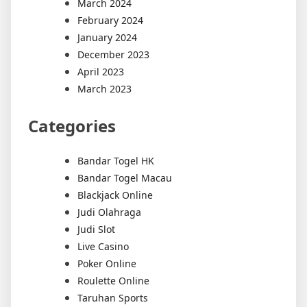
March 2024
February 2024
January 2024
December 2023
April 2023
March 2023
Categories
Bandar Togel HK
Bandar Togel Macau
Blackjack Online
Judi Olahraga
Judi Slot
Live Casino
Poker Online
Roulette Online
Taruhan Sports