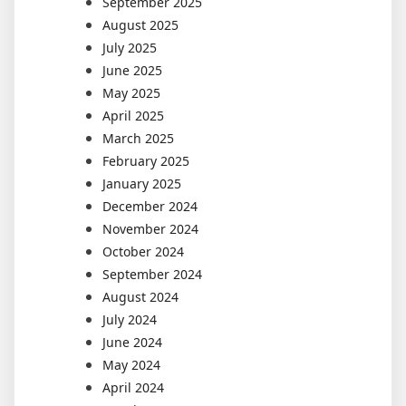
September 2025
August 2025
July 2025
June 2025
May 2025
April 2025
March 2025
February 2025
January 2025
December 2024
November 2024
October 2024
September 2024
August 2024
July 2024
June 2024
May 2024
April 2024