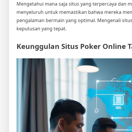
Mengetahui mana saja situs yang terpercaya dan me
menyeluruh untuk memastikan bahwa mereka memil
pengalaman bermain yang optimal. Mengenali sit
keputusan yang tepat.
Keunggulan Situs Poker Online 