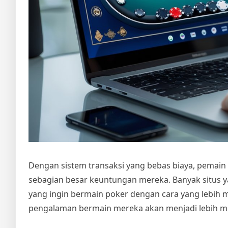
Dengan sistem transaksi yang bebas biaya, pemain
sebagian besar keuntungan mereka. Banyak situs ya
yang ingin bermain poker dengan cara yang lebih
pengalaman bermain mereka akan menjadi lebih m