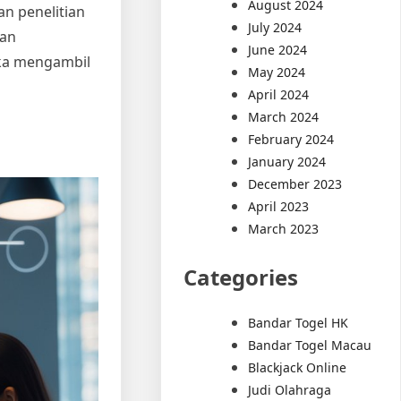
August 2024
n penelitian
July 2024
kan
June 2024
ka mengambil
May 2024
April 2024
March 2024
February 2024
January 2024
December 2023
April 2023
March 2023
Categories
Bandar Togel HK
Bandar Togel Macau
Blackjack Online
Judi Olahraga