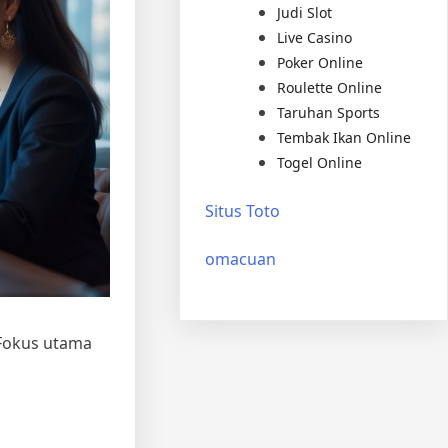
Judi Slot
Live Casino
Poker Online
Roulette Online
Taruhan Sports
Tembak Ikan Online
Togel Online
Situs Toto
omacuan
 Fokus utama