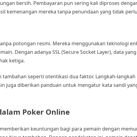
gan bersih. Pembayaran pun sering kali diproses dengan
il kemenangan mereka tanpa penundaan yang tidak perlu
 tanpa potongan resmi. Mereka menggunakan teknologi enkr
emain. Dengan adanya SSL (Secure Socket Layer), data yang
hak ketiga.
 tambahan seperti otentikasi dua faktor. Langkah-langkah 
n juga diberikan panduan untuk mengatur kata sandi yan
 dalam Poker Online
nline memberikan keuntungan bagi para pemain dengan mem