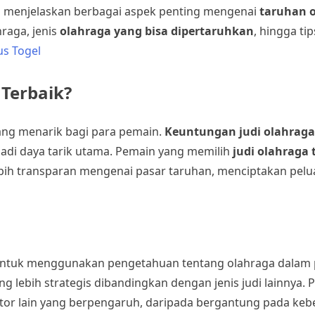
n menjelaskan berbagai aspek penting mengenai
taruhan o
hraga, jenis
olahraga yang bisa dipertaruhkan
, hingga ti
us Togel
Terbaik?
ang menarik bagi para pemain.
Keuntungan judi olahraga
adi daya tarik utama. Pemain yang memilih
judi olahraga 
ebih transparan mengenai pasar taruhan, menciptakan pelu
ntuk menggunakan pengetahuan tentang olahraga dalam
 lebih strategis dibandingkan dengan jenis judi lainnya. 
faktor lain yang berpengaruh, daripada bergantung pada ke