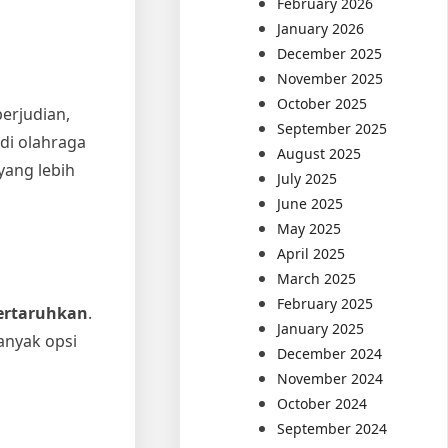
February 2026
January 2026
December 2025
November 2025
October 2025
perjudian,
September 2025
di olahraga
August 2025
ang lebih
July 2025
June 2025
May 2025
April 2025
March 2025
February 2025
pertaruhkan
.
January 2025
anyak opsi
December 2024
November 2024
October 2024
September 2024