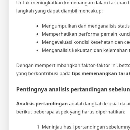
Untuk meningkatkan kemenangan dalam taruhan bask
langkah yang dapat diambil mencakup:
Mengumpulkan dan menganalisis statist
Memperhatikan performa pemain kunc
Mengevaluasi kondisi kesehatan dan c
Menganalisis kekuatan dan kelemahan 
Dengan mempertimbangkan faktor-faktor ini, bet
yang berkontribusi pada
tips memenangkan taru
Pentingnya analisis pertandingan sebelu
Analisis pertandingan
adalah langkah krusial da
berikut beberapa aspek yang harus diperhatikan:
Meninjau hasil pertandingan sebelumny