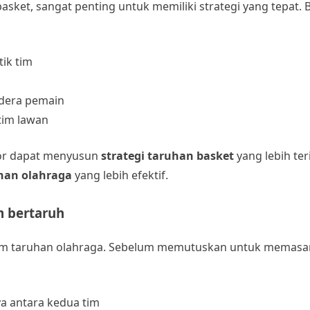
et, sangat penting untuk memiliki strategi yang tepat. 
ik tim
i
edera pemain
tim lawan
tor dapat menyusun
strategi taruhan basket
yang lebih ter
han olahraga
yang lebih efektif.
m bertaruh
lam taruhan olahraga. Sebelum memutuskan untuk memasa
a antara kedua tim