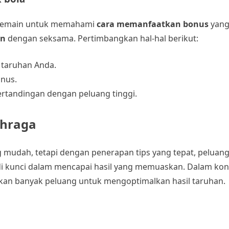
 pemain untuk memahami
cara memanfaatkan bonus
yang
an
dengan seksama. Pertimbangkan hal-hal berikut:
i taruhan Anda.
nus.
rtandingan dengan peluang tinggi.
ahraga
mudah, tetapi dengan penerapan tips yang tepat, peluang
di kunci dalam mencapai hasil yang memuaskan. Dalam kont
an banyak peluang untuk mengoptimalkan hasil taruhan.