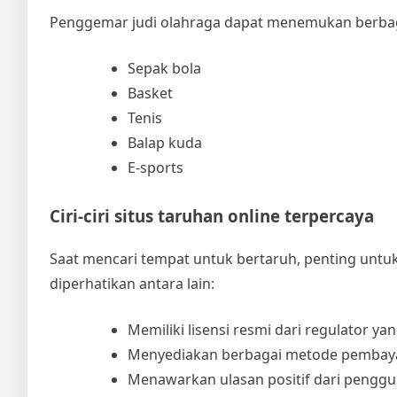
Penggemar judi olahraga dapat menemukan berbagai
Sepak bola
Basket
Tenis
Balap kuda
E-sports
Ciri-ciri situs taruhan online terpercaya
Saat mencari tempat untuk bertaruh, penting untu
diperhatikan antara lain:
Memiliki lisensi resmi dari regulator yan
Menyediakan berbagai metode pembay
Menawarkan ulasan positif dari penggu