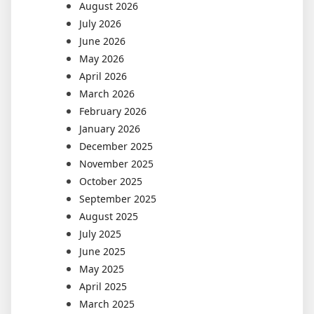
August 2026
July 2026
June 2026
May 2026
April 2026
March 2026
February 2026
January 2026
December 2025
November 2025
October 2025
September 2025
August 2025
July 2025
June 2025
May 2025
April 2025
March 2025