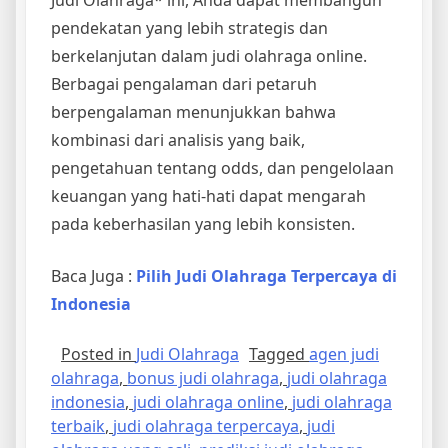
pendekatan yang lebih strategis dan
berkelanjutan dalam judi olahraga online.
Berbagai pengalaman dari petaruh
berpengalaman menunjukkan bahwa
kombinasi dari analisis yang baik,
pengetahuan tentang odds, dan pengelolaan
keuangan yang hati-hati dapat mengarah
pada keberhasilan yang lebih konsisten.
Baca Juga :
Pilih Judi Olahraga Terpercaya di
Indonesia
Posted in
Judi Olahraga
Tagged
agen judi
olahraga
,
bonus judi olahraga
,
judi olahraga
indonesia
,
judi olahraga online
,
judi olahraga
terbaik
,
judi olahraga terpercaya
,
judi