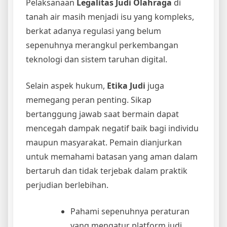
Pelaksanaan
Legalitas Judi Olahraga
di
tanah air masih menjadi isu yang kompleks,
berkat adanya regulasi yang belum
sepenuhnya merangkul perkembangan
teknologi dan sistem taruhan digital.
Selain aspek hukum,
Etika Judi
juga
memegang peran penting. Sikap
bertanggung jawab saat bermain dapat
mencegah dampak negatif baik bagi individu
maupun masyarakat. Pemain dianjurkan
untuk memahami batasan yang aman dalam
bertaruh dan tidak terjebak dalam praktik
perjudian berlebihan.
Pahami sepenuhnya peraturan
yang mengatur platform judi