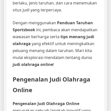
berlaku, jenis taruhan, dan cara menemukan
situs judi yang terpercaya.
Dengan menggunakan
Panduan Taruhan
Sportsbook
ini, pembaca akan mendapatkan
wawasan berharga serta
tips menang judi
olahraga
yang efektif untuk meningkatkan
peluang menang dalam taruhan. Mari kita
mulai eksplorasi mendalam tentang dunia
judi olahraga online
!
Pengenalan Judi Olahraga
Online
Pengenalan Judi Olahraga Online
merupakan sebuah langkah inovatif yang