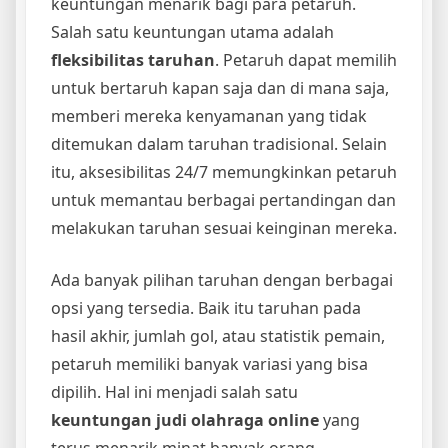
keuntungan menarik bagi para petaruh.
Salah satu keuntungan utama adalah
fleksibilitas taruhan
. Petaruh dapat memilih
untuk bertaruh kapan saja dan di mana saja,
memberi mereka kenyamanan yang tidak
ditemukan dalam taruhan tradisional. Selain
itu, aksesibilitas 24/7 memungkinkan petaruh
untuk memantau berbagai pertandingan dan
melakukan taruhan sesuai keinginan mereka.
Ada banyak pilihan taruhan dengan berbagai
opsi yang tersedia. Baik itu taruhan pada
hasil akhir, jumlah gol, atau statistik pemain,
petaruh memiliki banyak variasi yang bisa
dipilih. Hal ini menjadi salah satu
keuntungan judi olahraga online
yang
terus menarik minat banyak orang.