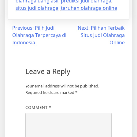
olahraga uang asli
,
prediksi judi olahraga
,
situs judi olahraga
,
taruhan olahraga online
Post
Previous:
Pilih Judi
Next:
Pilihan Terbaik
Olahraga Terpercaya di
Situs Judi Olahraga
navigation
Indonesia
Online
Leave a Reply
Your email address will not be published.
Required fields are marked
*
COMMENT
*