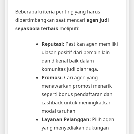
Beberapa kriteria penting yang harus
dipertimbangkan saat mencari
agen judi
sepakbola terbaik
meliputi:
Reputasi:
Pastikan agen memiliki
ulasan positif dari pemain lain
dan dikenal baik dalam
komunitas judi olahraga.
Promosi:
Cari agen yang
menawarkan promosi menarik
seperti bonus pendaftaran dan
cashback untuk meningkatkan
modal taruhan.
Layanan Pelanggan:
Pilih agen
yang menyediakan dukungan