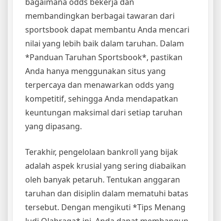
bagaimana odds bekerja dan
membandingkan berbagai tawaran dari
sportsbook dapat membantu Anda mencari
nilai yang lebih baik dalam taruhan. Dalam
*Panduan Taruhan Sportsbook*, pastikan
Anda hanya menggunakan situs yang
terpercaya dan menawarkan odds yang
kompetitif, sehingga Anda mendapatkan
keuntungan maksimal dari setiap taruhan
yang dipasang.
Terakhir, pengelolaan bankroll yang bijak
adalah aspek krusial yang sering diabaikan
oleh banyak petaruh. Tentukan anggaran
taruhan dan disiplin dalam mematuhi batas
tersebut. Dengan mengikuti *Tips Menang
Judi Olahraga* ini, Anda dapat membangun