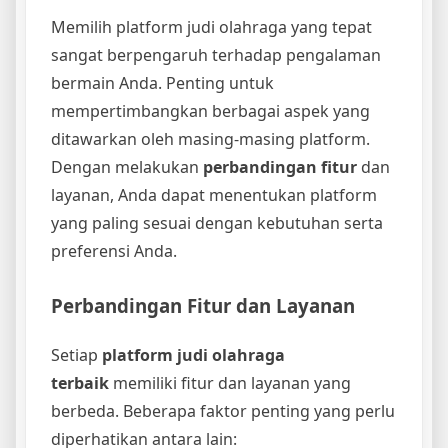
Memilih platform judi olahraga yang tepat
sangat berpengaruh terhadap pengalaman
bermain Anda. Penting untuk
mempertimbangkan berbagai aspek yang
ditawarkan oleh masing-masing platform.
Dengan melakukan
perbandingan fitur
dan
layanan, Anda dapat menentukan platform
yang paling sesuai dengan kebutuhan serta
preferensi Anda.
Perbandingan Fitur dan Layanan
Setiap
platform judi olahraga
terbaik
memiliki fitur dan layanan yang
berbeda. Beberapa faktor penting yang perlu
diperhatikan antara lain: