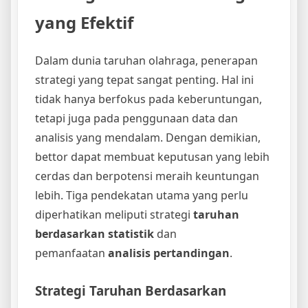
yang Efektif
Dalam dunia taruhan olahraga, penerapan
strategi yang tepat sangat penting. Hal ini
tidak hanya berfokus pada keberuntungan,
tetapi juga pada penggunaan data dan
analisis yang mendalam. Dengan demikian,
bettor dapat membuat keputusan yang lebih
cerdas dan berpotensi meraih keuntungan
lebih. Tiga pendekatan utama yang perlu
diperhatikan meliputi strategi
taruhan
berdasarkan statistik
dan
pemanfaatan
analisis pertandingan
.
Strategi Taruhan Berdasarkan