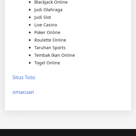
Blackjack Online
Judi Olahraga
Judi Slot
Live Casino
Poker Online
Roulette Online
Taruhan Sports
Tembak Ikan Online
Togel Online
Situs Toto
omacuan