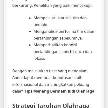
berkurang. Penelitian yang baik mencakup:
Mempelajari statistik tim dan
pemain.
Menganalisis performa tim dalam
pertandingan sebelumnya.
Memperhatikan kondisi
pertandingan seperti cuaca dan
lokasi.
Dengan melakukan riset yang mendalam,
Anda dapat membuat keputusan lebih
informasional dan meningkatkan peluang
dalam
Tips Menang Bermain Judi Olahraga
.
Strategi Taruhan Olahraga