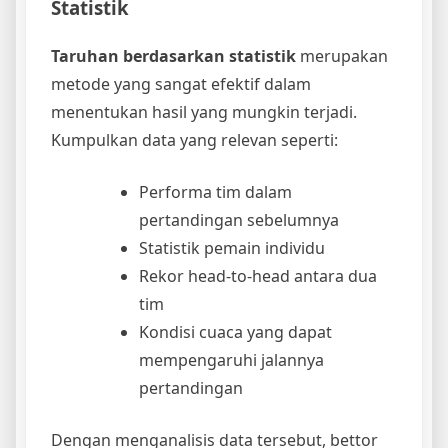
Statistik
Taruhan berdasarkan statistik
merupakan
metode yang sangat efektif dalam
menentukan hasil yang mungkin terjadi.
Kumpulkan data yang relevan seperti:
Performa tim dalam
pertandingan sebelumnya
Statistik pemain individu
Rekor head-to-head antara dua
tim
Kondisi cuaca yang dapat
mempengaruhi jalannya
pertandingan
Dengan menganalisis data tersebut, bettor