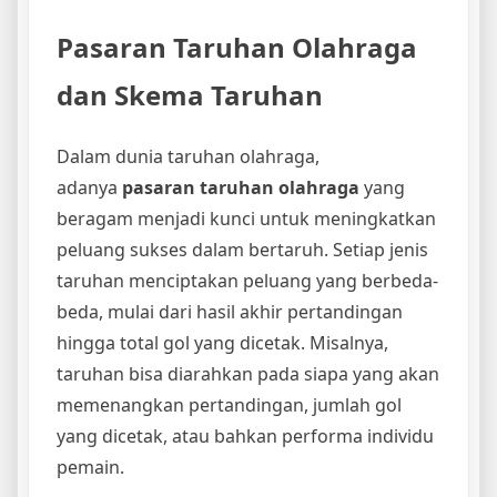
Pasaran Taruhan Olahraga
dan Skema Taruhan
Dalam dunia taruhan olahraga,
adanya
pasaran taruhan olahraga
yang
beragam menjadi kunci untuk meningkatkan
peluang sukses dalam bertaruh. Setiap jenis
taruhan menciptakan peluang yang berbeda-
beda, mulai dari hasil akhir pertandingan
hingga total gol yang dicetak. Misalnya,
taruhan bisa diarahkan pada siapa yang akan
memenangkan pertandingan, jumlah gol
yang dicetak, atau bahkan performa individu
pemain.