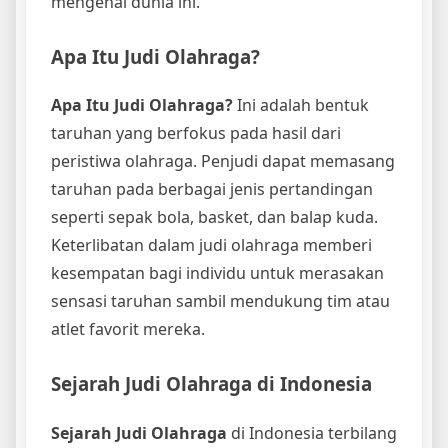
mengenai dunia ini.
Apa Itu Judi Olahraga?
Apa Itu Judi Olahraga?
Ini adalah bentuk
taruhan yang berfokus pada hasil dari
peristiwa olahraga. Penjudi dapat memasang
taruhan pada berbagai jenis pertandingan
seperti sepak bola, basket, dan balap kuda.
Keterlibatan dalam judi olahraga memberi
kesempatan bagi individu untuk merasakan
sensasi taruhan sambil mendukung tim atau
atlet favorit mereka.
Sejarah Judi Olahraga di Indonesia
Sejarah Judi Olahraga
di Indonesia terbilang