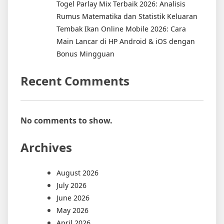
Togel Parlay Mix Terbaik 2026: Analisis
Rumus Matematika dan Statistik Keluaran
Tembak Ikan Online Mobile 2026: Cara
Main Lancar di HP Android & iOS dengan
Bonus Mingguan
Recent Comments
No comments to show.
Archives
August 2026
July 2026
June 2026
May 2026
April 2026