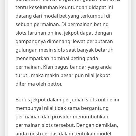
tentu keseluruhan keuntungan didapat ini
datang dari modal bet yang terkumpul di
sebuah permainan. Di permainan beting
slots taruhan online, jekpot dapat dengan
gampangnya dimenangi lewat perputaran
gulungan mesin slots saat banyak betaruh
menempatkan nominal beting pada
permainan. Kian bagus bandar yang anda
turuti, maka makin besar pun nilai jekpot
diterima oleh bettor.
Bonus jekpot dalam perjudian slots online ini
mempunyai nilai tidak sama bergantung
permainan dan provider menumbuhkan
permainan slots tersebut. Dengan demikian,
anda mesti cerdas dalam tentukan model