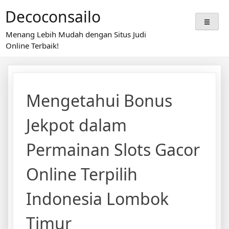
Skip
Decoconsailo
to
content
Menang Lebih Mudah dengan Situs Judi
Online Terbaik!
Mengetahui Bonus
Jekpot dalam
Permainan Slots Gacor
Online Terpilih
Indonesia Lombok
Timur