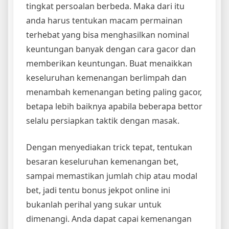
tingkat persoalan berbeda. Maka dari itu
anda harus tentukan macam permainan
terhebat yang bisa menghasilkan nominal
keuntungan banyak dengan cara gacor dan
memberikan keuntungan. Buat menaikkan
keseluruhan kemenangan berlimpah dan
menambah kemenangan beting paling gacor,
betapa lebih baiknya apabila beberapa bettor
selalu persiapkan taktik dengan masak.
Dengan menyediakan trick tepat, tentukan
besaran keseluruhan kemenangan bet,
sampai memastikan jumlah chip atau modal
bet, jadi tentu bonus jekpot online ini
bukanlah perihal yang sukar untuk
dimenangi. Anda dapat capai kemenangan