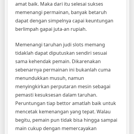
amat baik. Maka dari itu selesai sukses
memenangi permainan, banyak betaruh
dapat dengan simpelnya capai keuntungan
berlimpah gapai juta-an rupiah.
Memenangi taruhan judi slots memang
tidaklah dapat diputuskan sendiri sesuai
sama kehendak pemain. Dikarenakan
sebenarnya permainan ini bukanlah cuma
menundukkan musuh, namun
menyingkirkan perputaran mesin sebagai
pemasti kesuksesan dalam taruhan.
Peruntungan tiap bettor amatlah baik untuk
mencetak kemenangan yang tepat. Walau
begitu, pemain pun tidak bisa hingga sampai
main cukup dengan memercayakan