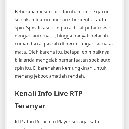
Beberapa mesin slots taruhan online gacor
sediakan feature menarik berbentuk auto
spin. Spesifikasi ini dipakai buat putar mesin
dengan automatic, hingga banyak betaruh
cuman bakal pasrah di peruntungan semata-
mata. Oleh karena itu, betapa lebih baiknya
bila anda mengelak pemanfaatan spek auto
spin itu. Dikarenakan kemungkinan untuk
menang jekpot amatlah rendah.
Kenali Info Live RTP
Teranyar
RTP atau Return to Player sebagai satu