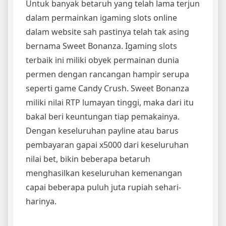
Untuk banyak betaruh yang telah lama terjun
dalam permainkan igaming slots online
dalam website sah pastinya telah tak asing
bernama Sweet Bonanza. Igaming slots
terbaik ini miliki obyek permainan dunia
permen dengan rancangan hampir serupa
seperti game Candy Crush. Sweet Bonanza
miliki nilai RTP lumayan tinggi, maka dari itu
bakal beri keuntungan tiap pemakainya.
Dengan keseluruhan payline atau barus
pembayaran gapai x5000 dari keseluruhan
nilai bet, bikin beberapa betaruh
menghasilkan keseluruhan kemenangan
capai beberapa puluh juta rupiah sehari-
harinya.