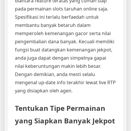
diantara feature teratas yang cuman siap
pada permainan slots taruhan online saja.
Spesifikasi ini terlalu berfaedah untuk
membantu banyak betaruh dalam
memperoleh kemenangan gacor serta nilai
pengembalian dana banyak. Kecuali memiliki
fungsi buat datangkan kemenangan jekpot,
anda juga dapat dengan simpelnya gapai
nilai keberuntungan makin lebih besar.
Dengan demikian, anda mesti selalu
mengenal up-date info terakhir lewat live RTP
yang disiapkan oleh agen.
Tentukan Tipe Permainan
yang Siapkan Banyak Jekpot