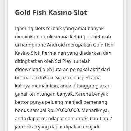
Gold Fish Kasino Slot
Igaming slots terbaik yang amat banyak
dimainkan untuk semua kelompok betaruh
di handphone Android merupakan Gold Fish
Kasino Slot. Permainan yang diedarkan dan
ditingkatkan oleh Sci Play itu telah
didownload oleh juta-an pemakai aktif dari
bermacam lokasi. Sejak mulai pertama
kalinya memainkan, anda ditanggung akan
gapai keuntungan banyak. Karena banyak
bettor punya peluang menjadi pemenang
bonus sampai Rp. 20.000.000. Menariknya,
anda dapat mendapat coin gratis tiap-tiap 2
jam sekali yang dapat dipakai menjadi