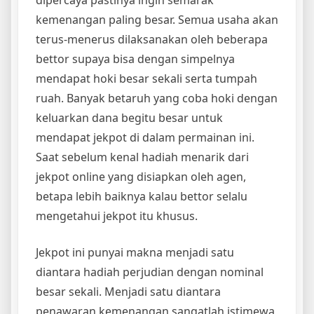
dipercaya pastinya ingin semarak
kemenangan paling besar. Semua usaha akan
terus-menerus dilaksanakan oleh beberapa
bettor supaya bisa dengan simpelnya
mendapat hoki besar sekali serta tumpah
ruah. Banyak betaruh yang coba hoki dengan
keluarkan dana begitu besar untuk
mendapat jekpot di dalam permainan ini.
Saat sebelum kenal hadiah menarik dari
jekpot online yang disiapkan oleh agen,
betapa lebih baiknya kalau bettor selalu
mengetahui jekpot itu khusus.
Jekpot ini punyai makna menjadi satu
diantara hadiah perjudian dengan nominal
besar sekali. Menjadi satu diantara
penawaran kemenangan sangatlah istimewa,