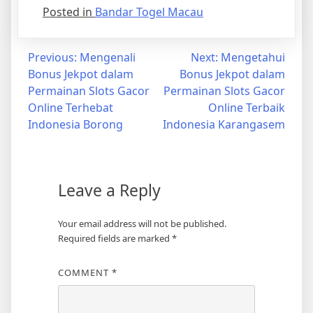
Posted in
Bandar Togel Macau
Post
Previous:
Mengenali
Next:
Mengetahui
Bonus Jekpot dalam
Bonus Jekpot dalam
navigation
Permainan Slots Gacor
Permainan Slots Gacor
Online Terhebat
Online Terbaik
Indonesia Borong
Indonesia Karangasem
Leave a Reply
Your email address will not be published.
Required fields are marked
*
COMMENT
*