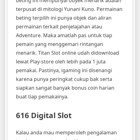
beting ini mempunyai obyek menarik adalah
terpusat di mitologi Yunani Kuno. Permainan
beting terpilih ini punya objek dan aliran
permainan terkait penjelajahan atau
Adventure. Maka amatlah pas untuk tiap
pemain yang menggemari rintangan
menarik. Titan Slot online udah didownload
lewat Play-store oleh lebih pada 1 juta
pemakai. Pastinya, igaming ini disenangi
karena punya peringkat cukup bak serta
siapkan sangat banyak bonus coin harian
buat tiap pemakainya.
616 Digital Slot
Kalau anda mau memperoleh pengalaman