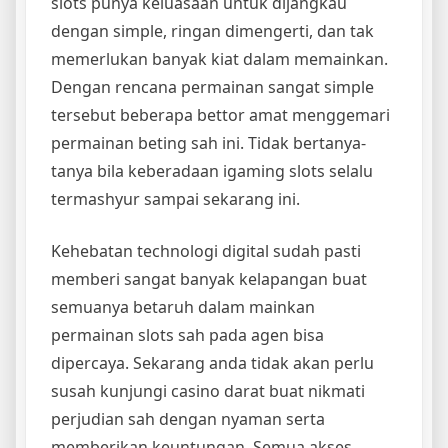
slots punya keluasaan untuk dijangkau
dengan simple, ringan dimengerti, dan tak
memerlukan banyak kiat dalam memainkan.
Dengan rencana permainan sangat simple
tersebut beberapa bettor amat menggemari
permainan beting sah ini. Tidak bertanya-
tanya bila keberadaan igaming slots selalu
termashyur sampai sekarang ini.
Kehebatan technologi digital sudah pasti
memberi sangat banyak kelapangan buat
semuanya betaruh dalam mainkan
permainan slots sah pada agen bisa
dipercaya. Sekarang anda tidak akan perlu
susah kunjungi casino darat buat nikmati
perjudian sah dengan nyaman serta
memberikan keuntungan. Semua akses