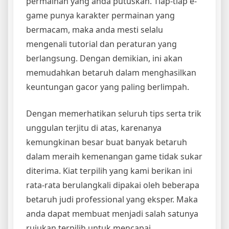
permainan yang anda putuskan. Tiap-tiap e-
game punya karakter permainan yang
bermacam, maka anda mesti selalu
mengenali tutorial dan peraturan yang
berlangsung. Dengan demikian, ini akan
memudahkan betaruh dalam menghasilkan
keuntungan gacor yang paling berlimpah.
Dengan memerhatikan seluruh tips serta trik
unggulan terjitu di atas, karenanya
kemungkinan besar buat banyak betaruh
dalam meraih kemenangan game tidak sukar
diterima. Kiat terpilih yang kami berikan ini
rata-rata berulangkali dipakai oleh beberapa
betaruh judi professional yang eksper. Maka
anda dapat membuat menjadi salah satunya
rujukan terpilih untuk mencapai