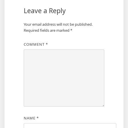
Leave a Reply
Your email address will not be published.
Required fields are marked
*
COMMENT
*
NAME
*