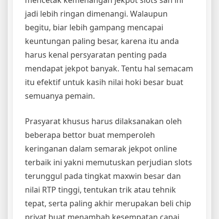
mencetak kemenangan jekpot slots sah ini
jadi lebih ringan dimenangi. Walaupun
begitu, biar lebih gampang mencapai
keuntungan paling besar, karena itu anda
harus kenal persyaratan penting pada
mendapat jekpot banyak. Tentu hal semacam
itu efektif untuk kasih nilai hoki besar buat
semuanya pemain.
Prasyarat khusus harus dilaksanakan oleh
beberapa bettor buat memperoleh
keringanan dalam semarak jekpot online
terbaik ini yakni memutuskan perjudian slots
terunggul pada tingkat maxwin besar dan
nilai RTP tinggi, tentukan trik atau tehnik
tepat, serta paling akhir merupakan beli chip
privat buat menambah kesempatan capai