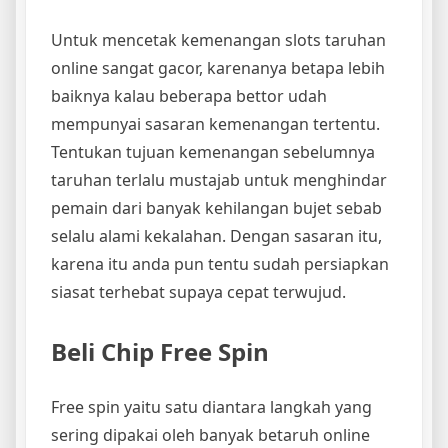
Untuk mencetak kemenangan slots taruhan
online sangat gacor, karenanya betapa lebih
baiknya kalau beberapa bettor udah
mempunyai sasaran kemenangan tertentu.
Tentukan tujuan kemenangan sebelumnya
taruhan terlalu mustajab untuk menghindar
pemain dari banyak kehilangan bujet sebab
selalu alami kekalahan. Dengan sasaran itu,
karena itu anda pun tentu sudah persiapkan
siasat terhebat supaya cepat terwujud.
Beli Chip Free Spin
Free spin yaitu satu diantara langkah yang
sering dipakai oleh banyak betaruh online