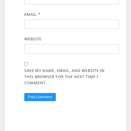
EMAIL
*
WEBSITE
SAVE MY NAME, EMAIL, AND WEBSITE IN
THIS BROWSER FOR THE NEXT TIME I
COMMENT.