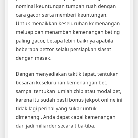
nominal keuntungan tumpah ruah dengan
cara gacor serta memberi keuntungan.
Untuk menaikkan keseluruhan kemenangan
meluap dan menambah kemenangan beting
paling gacor, betapa lebih baiknya apabila
beberapa bettor selalu persiapkan siasat
dengan masak.
Dengan menyediakan taktik tepat, tentukan
besaran keseluruhan kemenangan bet,
sampai tentukan jumlah chip atau modal bet,
karena itu sudah pasti bonus jekpot online ini
tidak lagi perihal yang sukar untuk
dimenangi. Anda dapat capai kemenangan
dan jadi miliarder secara tiba-tiba.