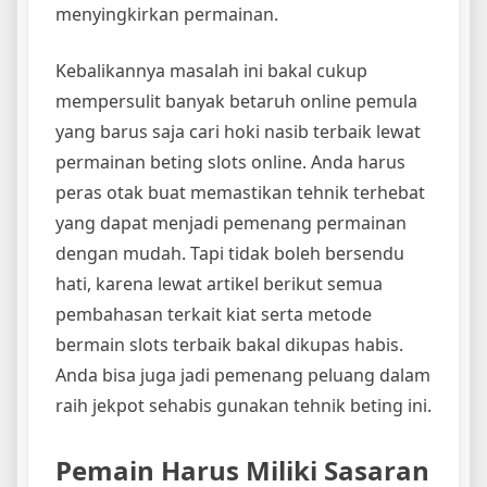
menyingkirkan permainan.
Kebalikannya masalah ini bakal cukup
mempersulit banyak betaruh online pemula
yang barus saja cari hoki nasib terbaik lewat
permainan beting slots online. Anda harus
peras otak buat memastikan tehnik terhebat
yang dapat menjadi pemenang permainan
dengan mudah. Tapi tidak boleh bersendu
hati, karena lewat artikel berikut semua
pembahasan terkait kiat serta metode
bermain slots terbaik bakal dikupas habis.
Anda bisa juga jadi pemenang peluang dalam
raih jekpot sehabis gunakan tehnik beting ini.
Pemain Harus Miliki Sasaran