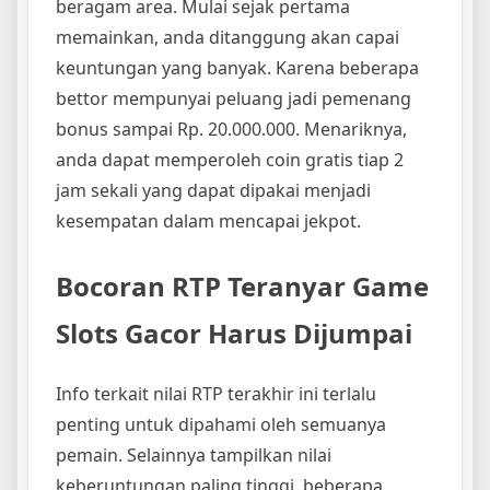
beragam area. Mulai sejak pertama
memainkan, anda ditanggung akan capai
keuntungan yang banyak. Karena beberapa
bettor mempunyai peluang jadi pemenang
bonus sampai Rp. 20.000.000. Menariknya,
anda dapat memperoleh coin gratis tiap 2
jam sekali yang dapat dipakai menjadi
kesempatan dalam mencapai jekpot.
Bocoran RTP Teranyar Game
Slots Gacor Harus Dijumpai
Info terkait nilai RTP terakhir ini terlalu
penting untuk dipahami oleh semuanya
pemain. Selainnya tampilkan nilai
keberuntungan paling tinggi, beberapa