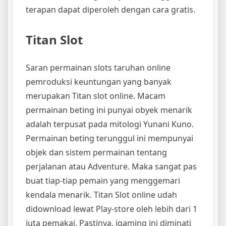
terapan dapat diperoleh dengan cara gratis.
Titan Slot
Saran permainan slots taruhan online
pemroduksi keuntungan yang banyak
merupakan Titan slot online. Macam
permainan beting ini punyai obyek menarik
adalah terpusat pada mitologi Yunani Kuno.
Permainan beting terunggul ini mempunyai
objek dan sistem permainan tentang
perjalanan atau Adventure. Maka sangat pas
buat tiap-tiap pemain yang menggemari
kendala menarik. Titan Slot online udah
didownload lewat Play-store oleh lebih dari 1
juta pemakai. Pastinya, igaming ini diminati