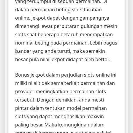
yang terkumpul di sebuah permainan. Di
dalam permainan beting slots taruhan
online, jekpot dapat dengan gampangnya
dimenangi lewat perputaran gulungan mesin
slots saat beberapa betaruh menempatkan
nominal beting pada permainan. Lebih bagus
bandar yang anda turuti, maka semakin
besar pula nilai jekpot didapat oleh bettor.
Bonus jekpot dalam perjudian slots online ini
miliki nilai tidak sama terkait permainan dan
provider meningkatkan permainan slots
tersebut. Dengan demikian, anda mesti
pintar dalam tentukan model permainan
slots yang dapat menghasilkan maxwin
paling besar. Maka kemungkinan dalam