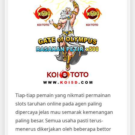
Tiap-tiap pemain yang nikmati permainan
slots taruhan online pada agen paling
dipercaya jelas mau semarak kemenangan
paling besar. Semua usaha pasti terus-
menerus dikerjakan oleh beberapa bettor