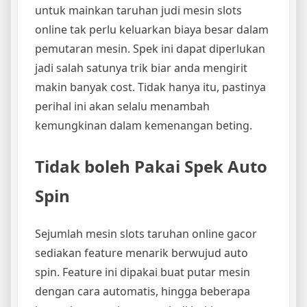
untuk mainkan taruhan judi mesin slots
online tak perlu keluarkan biaya besar dalam
pemutaran mesin. Spek ini dapat diperlukan
jadi salah satunya trik biar anda mengirit
makin banyak cost. Tidak hanya itu, pastinya
perihal ini akan selalu menambah
kemungkinan dalam kemenangan beting.
Tidak boleh Pakai Spek Auto
Spin
Sejumlah mesin slots taruhan online gacor
sediakan feature menarik berwujud auto
spin. Feature ini dipakai buat putar mesin
dengan cara automatis, hingga beberapa