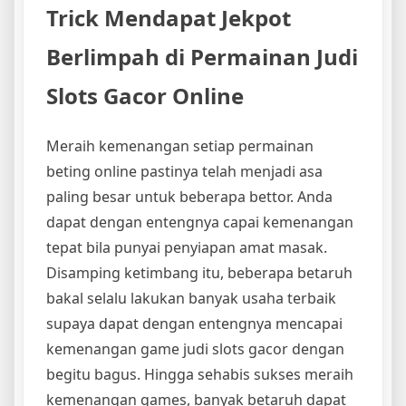
Trick Mendapat Jekpot
Berlimpah di Permainan Judi
Slots Gacor Online
Meraih kemenangan setiap permainan
beting online pastinya telah menjadi asa
paling besar untuk beberapa bettor. Anda
dapat dengan entengnya capai kemenangan
tepat bila punyai penyiapan amat masak.
Disamping ketimbang itu, beberapa betaruh
bakal selalu lakukan banyak usaha terbaik
supaya dapat dengan entengnya mencapai
kemenangan game judi slots gacor dengan
begitu bagus. Hingga sehabis sukses meraih
kemenangan games, banyak betaruh dapat