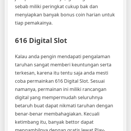
sebab miliki peringkat cukup bak dan
menyiapkan banyak bonus coin harian untuk
tiap pemakainya.
616 Digital Slot
Kalau anda pengin mendapati pengalaman
taruhan sangat memberi keuntungan serta
terkesan, karena itu tentu saja anda mesti
coba permainkan 616 Digital Slot. Sesuai
namanya, permainan ini miliki rancangan
digital yang mempermudah seluruhnya
betaruh buat dapat nikmati taruhan dengan
benar-benar membahagiakan. Kecuali
ketimbang itu, banyak bettor dapat
mengambilnya dengan gratis lewat Play-