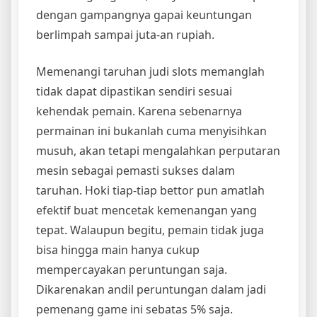
dengan gampangnya gapai keuntungan
berlimpah sampai juta-an rupiah.
Memenangi taruhan judi slots memanglah
tidak dapat dipastikan sendiri sesuai
kehendak pemain. Karena sebenarnya
permainan ini bukanlah cuma menyisihkan
musuh, akan tetapi mengalahkan perputaran
mesin sebagai pemasti sukses dalam
taruhan. Hoki tiap-tiap bettor pun amatlah
efektif buat mencetak kemenangan yang
tepat. Walaupun begitu, pemain tidak juga
bisa hingga main hanya cukup
mempercayakan peruntungan saja.
Dikarenakan andil peruntungan dalam jadi
pemenang game ini sebatas 5% saja.