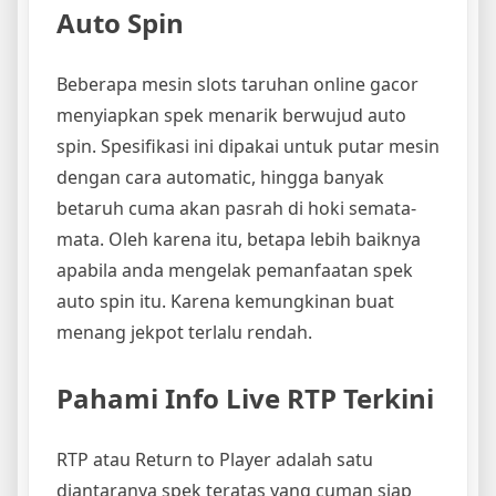
Auto Spin
Beberapa mesin slots taruhan online gacor
menyiapkan spek menarik berwujud auto
spin. Spesifikasi ini dipakai untuk putar mesin
dengan cara automatic, hingga banyak
betaruh cuma akan pasrah di hoki semata-
mata. Oleh karena itu, betapa lebih baiknya
apabila anda mengelak pemanfaatan spek
auto spin itu. Karena kemungkinan buat
menang jekpot terlalu rendah.
Pahami Info Live RTP Terkini
RTP atau Return to Player adalah satu
diantaranya spek teratas yang cuman siap