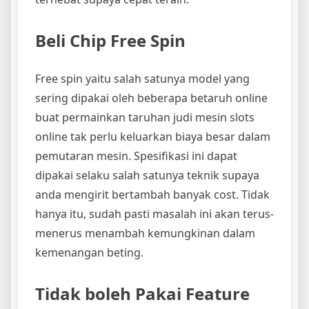
Beli Chip Free Spin
Free spin yaitu salah satunya model yang
sering dipakai oleh beberapa betaruh online
buat permainkan taruhan judi mesin slots
online tak perlu keluarkan biaya besar dalam
pemutaran mesin. Spesifikasi ini dapat
dipakai selaku salah satunya teknik supaya
anda mengirit bertambah banyak cost. Tidak
hanya itu, sudah pasti masalah ini akan terus-
menerus menambah kemungkinan dalam
kemenangan beting.
Tidak boleh Pakai Feature