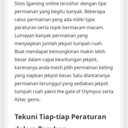
Slots Igaming online tersohor dengan tipe
permainan yang begitu banyak. Beberapa
ratus permainan yang ada miliki type
peraturan serta topik bermacam macam.
Lumayan banyak permainan yang
menyiapkan jumlah jekpot tumpah ruah.
Buat mendapat kemungkinan makin lebih
besar dalam capai keuntungan jekpot,
karenanya anda mesti pilih permainan beting
yang siapkan jekpot besar. Satu diantaranya
permainan terunggul yang sediakan jekpot
tumpah ruah yakni the gate of Olympus serta
Aztec gems.
Tekuni Tiap-tiap Peraturan