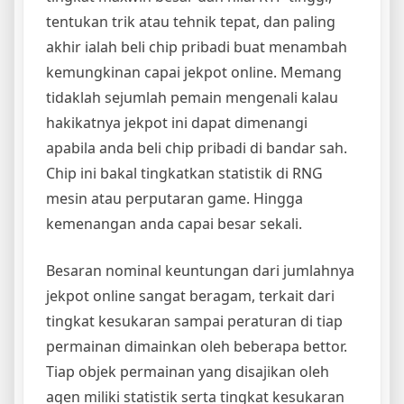
tentukan trik atau tehnik tepat, dan paling
akhir ialah beli chip pribadi buat menambah
kemungkinan capai jekpot online. Memang
tidaklah sejumlah pemain mengenali kalau
hakikatnya jekpot ini dapat dimenangi
apabila anda beli chip pribadi di bandar sah.
Chip ini bakal tingkatkan statistik di RNG
mesin atau perputaran game. Hingga
kemenangan anda capai besar sekali.
Besaran nominal keuntungan dari jumlahnya
jekpot online sangat beragam, terkait dari
tingkat kesukaran sampai peraturan di tiap
permainan dimainkan oleh beberapa bettor.
Tiap objek permainan yang disajikan oleh
agen miliki statistik serta tingkat kesukaran