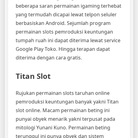
beberapa saran permainan igaming terhebat
yang termudah dicapai lewat telpon seluler
berbasiskan Android. Sejumlah program
permainan slots pemroduksi keuntungan
tumpah ruah ini dapat diterima lewat service
Google Play Toko. Hingga terapan dapat
diterima dengan cara gratis.
Titan Slot
Rujukan permainan slots taruhan online
pemroduksi keuntungan banyak yakni Titan
slot online. Macam permainan beting ini
punyai obyek menarik yakni terpusat pada
mitologi Yunani Kuno. Permainan beting
terunggul ini punya obyek dan sistem