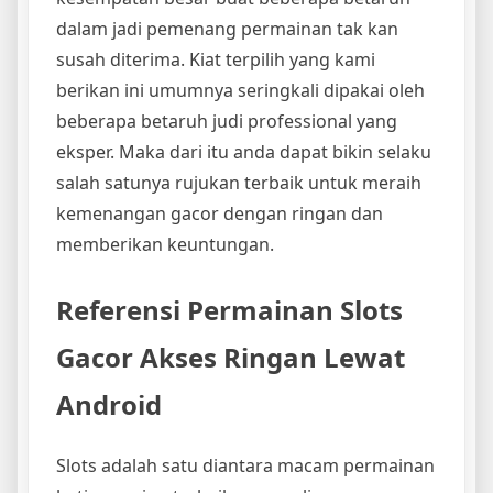
dalam jadi pemenang permainan tak kan
susah diterima. Kiat terpilih yang kami
berikan ini umumnya seringkali dipakai oleh
beberapa betaruh judi professional yang
eksper. Maka dari itu anda dapat bikin selaku
salah satunya rujukan terbaik untuk meraih
kemenangan gacor dengan ringan dan
memberikan keuntungan.
Referensi Permainan Slots
Gacor Akses Ringan Lewat
Android
Slots adalah satu diantara macam permainan