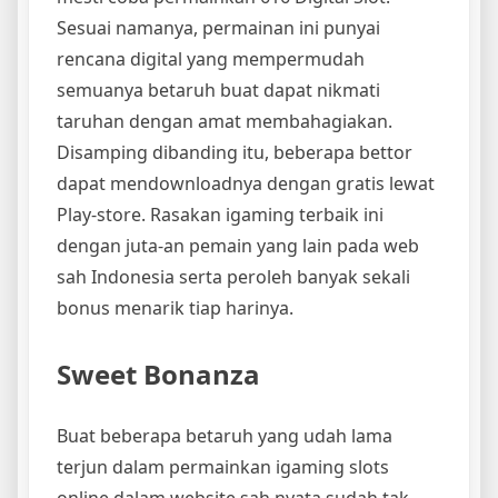
Sesuai namanya, permainan ini punyai
rencana digital yang mempermudah
semuanya betaruh buat dapat nikmati
taruhan dengan amat membahagiakan.
Disamping dibanding itu, beberapa bettor
dapat mendownloadnya dengan gratis lewat
Play-store. Rasakan igaming terbaik ini
dengan juta-an pemain yang lain pada web
sah Indonesia serta peroleh banyak sekali
bonus menarik tiap harinya.
Sweet Bonanza
Buat beberapa betaruh yang udah lama
terjun dalam permainkan igaming slots
online dalam website sah nyata sudah tak