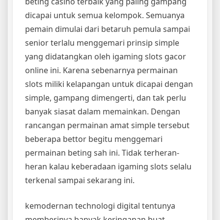
beting casino terbaik yang paling gampang
dicapai untuk semua kelompok. Semuanya
pemain dimulai dari betaruh pemula sampai
senior terlalu menggemari prinsip simple
yang didatangkan oleh igaming slots gacor
online ini. Karena sebenarnya permainan
slots miliki kelapangan untuk dicapai dengan
simple, gampang dimengerti, dan tak perlu
banyak siasat dalam memainkan. Dengan
rancangan permainan amat simple tersebut
beberapa bettor begitu menggemari
permainan beting sah ini. Tidak terheran-
heran kalau keberadaan igaming slots selalu
terkenal sampai sekarang ini.
kemodernan technologi digital tentunya
memberinya banyak keringanan buat