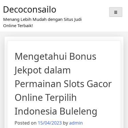
Skip
Decoconsailo
to
content
Menang Lebih Mudah dengan Situs Judi
Online Terbaik!
Mengetahui Bonus
Jekpot dalam
Permainan Slots Gacor
Online Terpilih
Indonesia Buleleng
Posted on
15/04/2023
by
admin