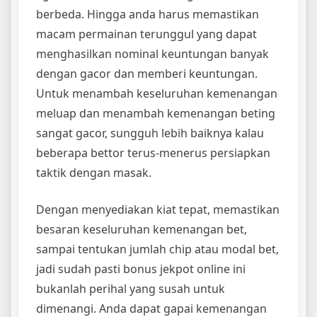
berbeda. Hingga anda harus memastikan
macam permainan terunggul yang dapat
menghasilkan nominal keuntungan banyak
dengan gacor dan memberi keuntungan.
Untuk menambah keseluruhan kemenangan
meluap dan menambah kemenangan beting
sangat gacor, sungguh lebih baiknya kalau
beberapa bettor terus-menerus persiapkan
taktik dengan masak.
Dengan menyediakan kiat tepat, memastikan
besaran keseluruhan kemenangan bet,
sampai tentukan jumlah chip atau modal bet,
jadi sudah pasti bonus jekpot online ini
bukanlah perihal yang susah untuk
dimenangi. Anda dapat gapai kemenangan