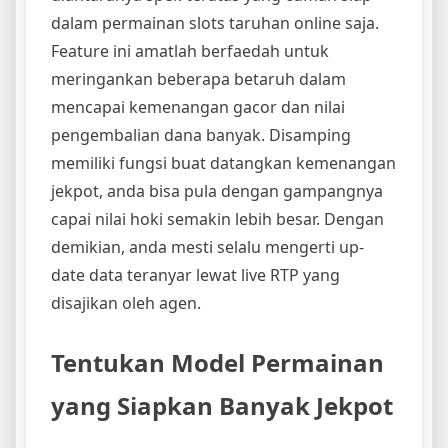
dalam permainan slots taruhan online saja.
Feature ini amatlah berfaedah untuk
meringankan beberapa betaruh dalam
mencapai kemenangan gacor dan nilai
pengembalian dana banyak. Disamping
memiliki fungsi buat datangkan kemenangan
jekpot, anda bisa pula dengan gampangnya
capai nilai hoki semakin lebih besar. Dengan
demikian, anda mesti selalu mengerti up-
date data teranyar lewat live RTP yang
disajikan oleh agen.
Tentukan Model Permainan
yang Siapkan Banyak Jekpot