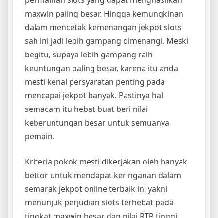
permainan slots yang dapat menghasilkan
maxwin paling besar. Hingga kemungkinan
dalam mencetak kemenangan jekpot slots
sah ini jadi lebih gampang dimenangi. Meski
begitu, supaya lebih gampang raih
keuntungan paling besar, karena itu anda
mesti kenal persyaratan penting pada
mencapai jekpot banyak. Pastinya hal
semacam itu hebat buat beri nilai
keberuntungan besar untuk semuanya
pemain.
Kriteria pokok mesti dikerjakan oleh banyak
bettor untuk mendapat keringanan dalam
semarak jekpot online terbaik ini yakni
menunjuk perjudian slots terhebat pada
tingkat maxwin besar dan nilai RTP tinggi,