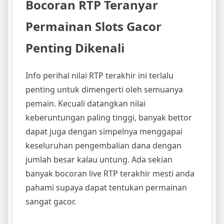
Bocoran RTP Teranyar
Permainan Slots Gacor
Penting Dikenali
Info perihal nilai RTP terakhir ini terlalu
penting untuk dimengerti oleh semuanya
pemain. Kecuali datangkan nilai
keberuntungan paling tinggi, banyak bettor
dapat juga dengan simpelnya menggapai
keseluruhan pengembalian dana dengan
jumlah besar kalau untung. Ada sekian
banyak bocoran live RTP terakhir mesti anda
pahami supaya dapat tentukan permainan
sangat gacor.