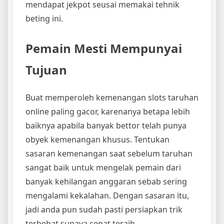
mendapat jekpot seusai memakai tehnik
beting ini.
Pemain Mesti Mempunyai
Tujuan
Buat memperoleh kemenangan slots taruhan
online paling gacor, karenanya betapa lebih
baiknya apabila banyak bettor telah punya
obyek kemenangan khusus. Tentukan
sasaran kemenangan saat sebelum taruhan
sangat baik untuk mengelak pemain dari
banyak kehilangan anggaran sebab sering
mengalami kekalahan. Dengan sasaran itu,
jadi anda pun sudah pasti persiapkan trik
terhebat supaya cepat teraih.