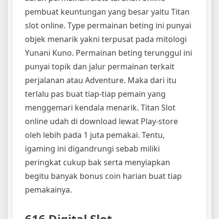
pembuat keuntungan yang besar yaitu Titan
slot online. Type permainan beting ini punyai
objek menarik yakni terpusat pada mitologi
Yunani Kuno. Permainan beting terunggul ini
punyai topik dan jalur permainan terkait
perjalanan atau Adventure. Maka dari itu
terlalu pas buat tiap-tiap pemain yang
menggemari kendala menarik. Titan Slot
online udah di download lewat Play-store
oleh lebih pada 1 juta pemakai. Tentu,
igaming ini digandrungi sebab miliki
peringkat cukup bak serta menyiapkan
begitu banyak bonus coin harian buat tiap
pemakainya.
616 Digital Slot