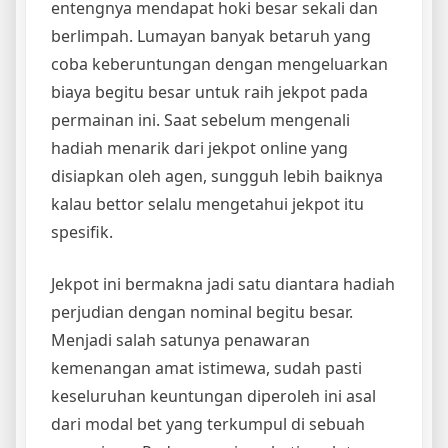
entengnya mendapat hoki besar sekali dan
berlimpah. Lumayan banyak betaruh yang
coba keberuntungan dengan mengeluarkan
biaya begitu besar untuk raih jekpot pada
permainan ini. Saat sebelum mengenali
hadiah menarik dari jekpot online yang
disiapkan oleh agen, sungguh lebih baiknya
kalau bettor selalu mengetahui jekpot itu
spesifik.
Jekpot ini bermakna jadi satu diantara hadiah
perjudian dengan nominal begitu besar.
Menjadi salah satunya penawaran
kemenangan amat istimewa, sudah pasti
keseluruhan keuntungan diperoleh ini asal
dari modal bet yang terkumpul di sebuah