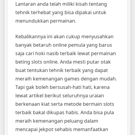
Lantaran anda telah miliki kisah tentang
tehnik terhebat yang bisa dipakai untuk
menundukkan permainan.
Kebalikannya ini akan cukup menyusahkan
banyak betaruh online pemula yang barus
saja cari hoki nasib terbaik lewat permainan
beting slots online. Anda mesti putar otak
buat tentukan tehnik terbaik yang dapat
meraih kemenangan games dengan mudah.
Tapi gak boleh bersusah-hati hati, karena
lewat artikel berikut seluruhnya uraian
berkenaan kiat serta metode bermain slots
terbaik bakal dikupas habis. Anda bisa pula
meraih kemenangan peluang dalam
mencapai jekpot sehabis memanfaatkan