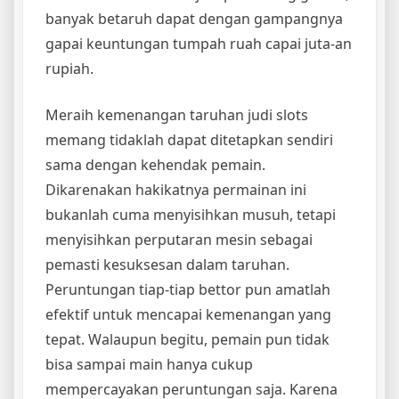
banyak betaruh dapat dengan gampangnya
gapai keuntungan tumpah ruah capai juta-an
rupiah.
Meraih kemenangan taruhan judi slots
memang tidaklah dapat ditetapkan sendiri
sama dengan kehendak pemain.
Dikarenakan hakikatnya permainan ini
bukanlah cuma menyisihkan musuh, tetapi
menyisihkan perputaran mesin sebagai
pemasti kesuksesan dalam taruhan.
Peruntungan tiap-tiap bettor pun amatlah
efektif untuk mencapai kemenangan yang
tepat. Walaupun begitu, pemain pun tidak
bisa sampai main hanya cukup
mempercayakan peruntungan saja. Karena