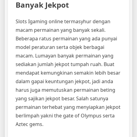
Banyak Jekpot
Slots Igaming online termasyhur dengan
macam permainan yang banyak sekali.
Beberapa ratus permainan yang ada punyai
model peraturan serta objek berbagai
macam. Lumayan banyak permainan yang
sediakan jumlah jekpot tumpah ruah. Buat
mendapat kemungkinan semakin lebih besar
dalam gapai keuntungan jekpot, jadi anda
harus juga memutuskan permainan beting
yang sajikan jekpot besar. Salah satunya
permainan terhebat yang menyiapkan jekpot
berlimpah yakni the gate of Olympus serta
Aztec gems.