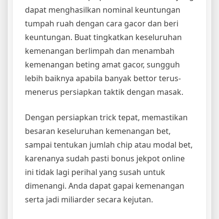
dapat menghasilkan nominal keuntungan
tumpah ruah dengan cara gacor dan beri
keuntungan. Buat tingkatkan keseluruhan
kemenangan berlimpah dan menambah
kemenangan beting amat gacor, sungguh
lebih baiknya apabila banyak bettor terus-
menerus persiapkan taktik dengan masak.
Dengan persiapkan trick tepat, memastikan
besaran keseluruhan kemenangan bet,
sampai tentukan jumlah chip atau modal bet,
karenanya sudah pasti bonus jekpot online
ini tidak lagi perihal yang susah untuk
dimenangi. Anda dapat gapai kemenangan
serta jadi miliarder secara kejutan.