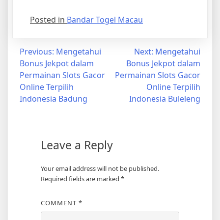
Posted in
Bandar Togel Macau
Post
Previous:
Mengetahui
Next:
Mengetahui
Bonus Jekpot dalam
Bonus Jekpot dalam
navigation
Permainan Slots Gacor
Permainan Slots Gacor
Online Terpilih
Online Terpilih
Indonesia Badung
Indonesia Buleleng
Leave a Reply
Your email address will not be published.
Required fields are marked
*
COMMENT
*