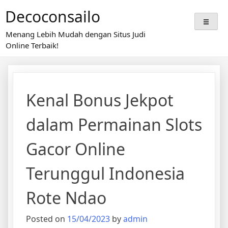
Skip
Decoconsailo
to
content
Menang Lebih Mudah dengan Situs Judi
Online Terbaik!
Kenal Bonus Jekpot
dalam Permainan Slots
Gacor Online
Terunggul Indonesia
Rote Ndao
Posted on
15/04/2023
by
admin