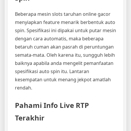
Beberapa mesin slots taruhan online gacor
menyiapkan feature menarik berbentuk auto
spin. Spesifikasi ini dipakai untuk putar mesin
dengan cara automatis, maka beberapa
betaruh cuman akan pasrah di peruntungan
semata-mata. Oleh karena itu, sungguh lebih
baiknya apabila anda mengelit pemanfaatan
spesifikasi auto spin itu. Lantaran
kesempatan untuk menang jekpot amatlah
rendah.
Pahami Info Live RTP
Terakhir