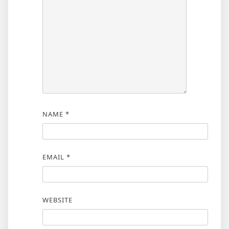
NAME
*
EMAIL
*
WEBSITE