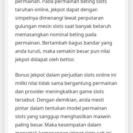
permainan. Pada permainan beting slots
taruhan online, jekpot dapat dengan
simpelnya dimenangi lewat perputaran
gulungan mesin slots saat banyak betaruh
memasangkan nominal beting pada
permainan. Bertambah bagus bandar yang
anda turuti, maka semakin besar pun nilai
jekpot didapat oleh bettor.
Bonus jekpot dalam perjudian slots online ini
miliki nilai tidak sama bergantung permainan
dan provider meningkatkan game slots
tersebut. Dengan demikian, anda mesti
pintar dalam tentukan model permainan
slots yang sanggup menghasilkan maxwin
paling besar. Maka kesempatan dalam