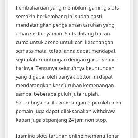
Pembaharuan yang membikin igaming slots
semakin berkembang ini sudah pasti
mendatangkan pengalaman taruhan yang
aman serta nyaman. Slots datang bukan
cuma untuk arena untuk cari kesenangan
semata-mata, tetapi anda dapat mendapat
sejumlah keuntungan dengan gacor sehari-
harinya. Tentunya seluruhnya keuntungan
yang digapai oleh banyak bettor ini dapat
mendatangkan keseluruhan kemenangan
sampai beberapa puluh juta rupiah.
Seluruhnya hasil kemenangan diperoleh oleh
pemain juga dapat dilaksanakan withdraw
kapan juga sepanjang 24 jam non stop.
Igaming slots taruhan online memang tenar