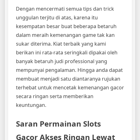
Dengan mencermati semua tips dan trick
unggulan terjitu di atas, karena itu
kesempatan besar buat beberapa betaruh
dalam meraih kemenangan game tak kan
sukar diterima. Kiat terbaik yang kami
berikan ini rata-rata seringkali dipakai oleh
banyak betaruh judi professional yang
mempunyai pengalaman. Hingga anda dapat
membuat menjadi satu diantaranya rujukan
terhebat untuk mencetak kemenangan gacor
secara ringan serta memberikan
keuntungan.
Saran Permainan Slots
Gacor Akses Ringan Lewat