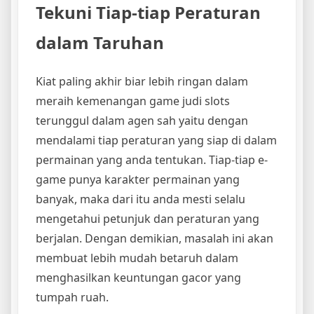
Tekuni Tiap-tiap Peraturan
dalam Taruhan
Kiat paling akhir biar lebih ringan dalam
meraih kemenangan game judi slots
terunggul dalam agen sah yaitu dengan
mendalami tiap peraturan yang siap di dalam
permainan yang anda tentukan. Tiap-tiap e-
game punya karakter permainan yang
banyak, maka dari itu anda mesti selalu
mengetahui petunjuk dan peraturan yang
berjalan. Dengan demikian, masalah ini akan
membuat lebih mudah betaruh dalam
menghasilkan keuntungan gacor yang
tumpah ruah.