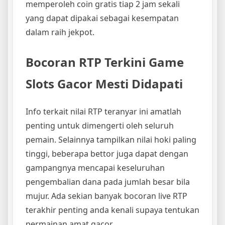
memperoleh coin gratis tiap 2 jam sekali
yang dapat dipakai sebagai kesempatan
dalam raih jekpot.
Bocoran RTP Terkini Game
Slots Gacor Mesti Didapati
Info terkait nilai RTP teranyar ini amatlah
penting untuk dimengerti oleh seluruh
pemain. Selainnya tampilkan nilai hoki paling
tinggi, beberapa bettor juga dapat dengan
gampangnya mencapai keseluruhan
pengembalian dana pada jumlah besar bila
mujur. Ada sekian banyak bocoran live RTP
terakhir penting anda kenali supaya tentukan
permainan amat gacor.