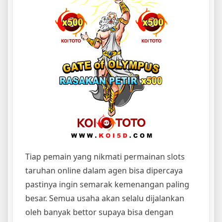
Tiap pemain yang nikmati permainan slots
taruhan online dalam agen bisa dipercaya
pastinya ingin semarak kemenangan paling
besar. Semua usaha akan selalu dijalankan
oleh banyak bettor supaya bisa dengan