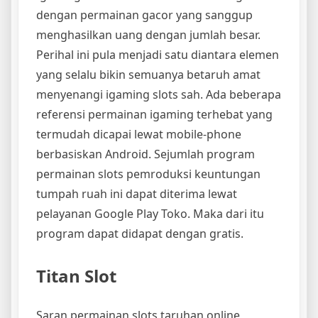
dengan permainan gacor yang sanggup
menghasilkan uang dengan jumlah besar.
Perihal ini pula menjadi satu diantara elemen
yang selalu bikin semuanya betaruh amat
menyenangi igaming slots sah. Ada beberapa
referensi permainan igaming terhebat yang
termudah dicapai lewat mobile-phone
berbasiskan Android. Sejumlah program
permainan slots pemroduksi keuntungan
tumpah ruah ini dapat diterima lewat
pelayanan Google Play Toko. Maka dari itu
program dapat didapat dengan gratis.
Titan Slot
Saran permainan slots taruhan online