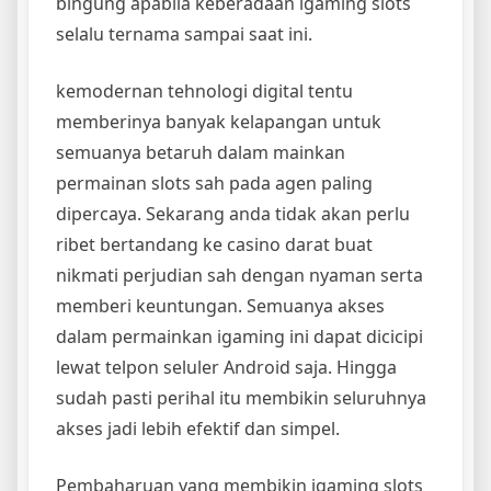
bingung apabila keberadaan igaming slots
selalu ternama sampai saat ini.
kemodernan tehnologi digital tentu
memberinya banyak kelapangan untuk
semuanya betaruh dalam mainkan
permainan slots sah pada agen paling
dipercaya. Sekarang anda tidak akan perlu
ribet bertandang ke casino darat buat
nikmati perjudian sah dengan nyaman serta
memberi keuntungan. Semuanya akses
dalam permainkan igaming ini dapat dicicipi
lewat telpon seluler Android saja. Hingga
sudah pasti perihal itu membikin seluruhnya
akses jadi lebih efektif dan simpel.
Pembaharuan yang membikin igaming slots