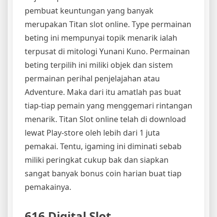
pembuat keuntungan yang banyak
merupakan Titan slot online. Type permainan
beting ini mempunyai topik menarik ialah
terpusat di mitologi Yunani Kuno. Permainan
beting terpilih ini miliki objek dan sistem
permainan perihal penjelajahan atau
Adventure. Maka dari itu amatlah pas buat
tiap-tiap pemain yang menggemari rintangan
menarik. Titan Slot online telah di download
lewat Play-store oleh lebih dari 1 juta
pemakai. Tentu, igaming ini diminati sebab
miliki peringkat cukup bak dan siapkan
sangat banyak bonus coin harian buat tiap
pemakainya.
616 Digital Slot