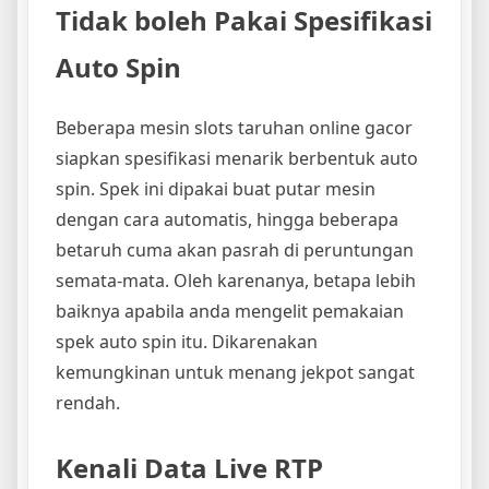
Tidak boleh Pakai Spesifikasi
Auto Spin
Beberapa mesin slots taruhan online gacor
siapkan spesifikasi menarik berbentuk auto
spin. Spek ini dipakai buat putar mesin
dengan cara automatis, hingga beberapa
betaruh cuma akan pasrah di peruntungan
semata-mata. Oleh karenanya, betapa lebih
baiknya apabila anda mengelit pemakaian
spek auto spin itu. Dikarenakan
kemungkinan untuk menang jekpot sangat
rendah.
Kenali Data Live RTP