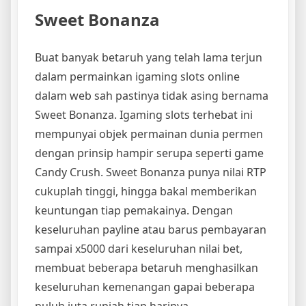
Sweet Bonanza
Buat banyak betaruh yang telah lama terjun
dalam permainkan igaming slots online
dalam web sah pastinya tidak asing bernama
Sweet Bonanza. Igaming slots terhebat ini
mempunyai objek permainan dunia permen
dengan prinsip hampir serupa seperti game
Candy Crush. Sweet Bonanza punya nilai RTP
cukuplah tinggi, hingga bakal memberikan
keuntungan tiap pemakainya. Dengan
keseluruhan payline atau barus pembayaran
sampai x5000 dari keseluruhan nilai bet,
membuat beberapa betaruh menghasilkan
keseluruhan kemenangan gapai beberapa
puluh juta rupiah tiap harinya.