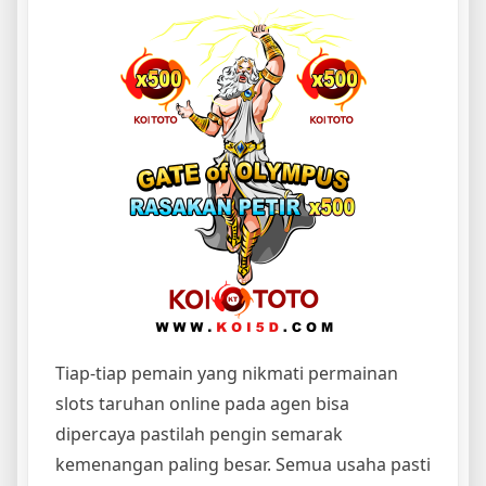
Tiap-tiap pemain yang nikmati permainan
slots taruhan online pada agen bisa
dipercaya pastilah pengin semarak
kemenangan paling besar. Semua usaha pasti