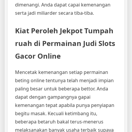
dimenangi. Anda dapat capai kemenangan
serta jadi miliarder secara tiba-tiba.
Kiat Peroleh Jekpot Tumpah
ruah di Permainan Judi Slots
Gacor Online
Mencetak kemenangan setiap permainan
beting online tentunya telah menjadi impian
paling besar untuk beberapa bettor. Anda
dapat dengan gampangnya gapai
kemenangan tepat apabila punya penyiapan
begitu masak. Kecuali ketimbang itu,
beberapa betaruh bakal terus-menerus
melaksanakan banyak usaha terbaik supaya