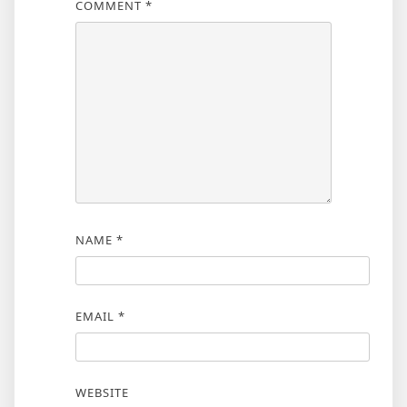
COMMENT
*
NAME
*
EMAIL
*
WEBSITE