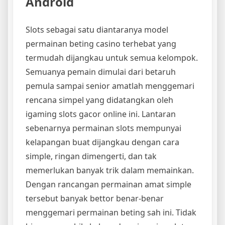
Android
Slots sebagai satu diantaranya model
permainan beting casino terhebat yang
termudah dijangkau untuk semua kelompok.
Semuanya pemain dimulai dari betaruh
pemula sampai senior amatlah menggemari
rencana simpel yang didatangkan oleh
igaming slots gacor online ini. Lantaran
sebenarnya permainan slots mempunyai
kelapangan buat dijangkau dengan cara
simple, ringan dimengerti, dan tak
memerlukan banyak trik dalam memainkan.
Dengan rancangan permainan amat simple
tersebut banyak bettor benar-benar
menggemari permainan beting sah ini. Tidak