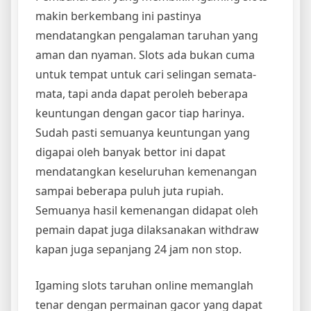
makin berkembang ini pastinya
mendatangkan pengalaman taruhan yang
aman dan nyaman. Slots ada bukan cuma
untuk tempat untuk cari selingan semata-
mata, tapi anda dapat peroleh beberapa
keuntungan dengan gacor tiap harinya.
Sudah pasti semuanya keuntungan yang
digapai oleh banyak bettor ini dapat
mendatangkan keseluruhan kemenangan
sampai beberapa puluh juta rupiah.
Semuanya hasil kemenangan didapat oleh
pemain dapat juga dilaksanakan withdraw
kapan juga sepanjang 24 jam non stop.
Igaming slots taruhan online memanglah
tenar dengan permainan gacor yang dapat